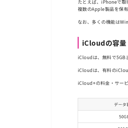
たとえば、iPhoneで取
複数のApple製品を保
なお、多くの機能はWi
iCloudの
iCloudは、無料で5
iCloudは、有料の
iCloud+の料金・サ
データ
50G