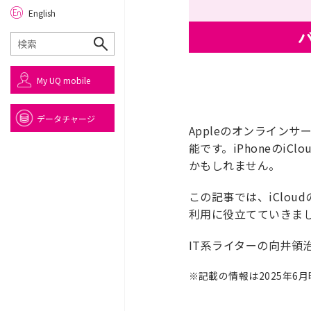
English
My UQ mobile
データチャージ
Appleのオンライン
能です。iPhoneの
かもしれません。
この記事では、iClou
利用に役立てていきま
IT系ライターの向井
※
記載の情報は2025年6