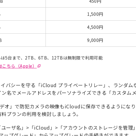
GB
450円
B
1,500円
B
4,500円
B
9,000円
GBは5台まで、2TB、6TB、12TBは無制限で利用可能
はこちら（Apple）
でプライバシーを守る「iCloud プライベートリレー」、ラ
イン名でメールアドレスをパーソナライズできる「カスタム
アビデオ」で防犯カメラの映像もiCloudに保存できるようになり
有料プランの利用を検討しましょう。
」>「ユーザ名」>「iCloud」>「アカウントのストレージを
d+にアップグレード」からアップグレードの手続きができます。