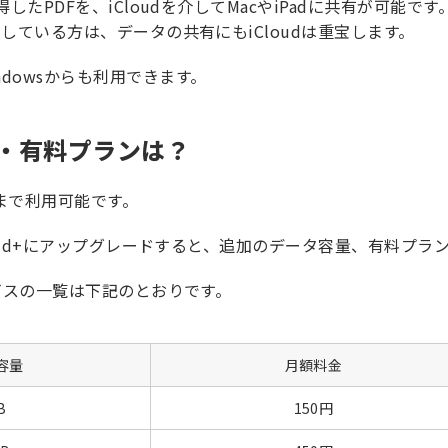
得したPDFを、iCloudを介してMacやiPadに共有が可能です
有している方は、データの共有にもiCloudは重宝します。
ndowsからも利用できます。
容量・有料プランは？
GBまで利用可能です。
iCloud+にアップグレードすると、追加のデータ容量、有料
ービスの一覧は下記のとおりです。
容量
月額料金
B
150円