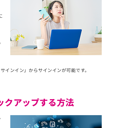
に
の
neにサインイン」からサインインが可能です。
にバックアップする方法
ッ