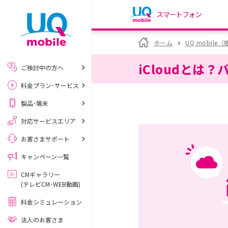
スマートフォン
my UQ WiMAX
ホーム
UQ mobile
UQ WiMAX ご契約の方
iCloudと
ご検討中の方へ
My UQ mobile
料金プラン･サービス
UQ mobile ご契約の方
製品･端末
UQ mobile
データチャージサイト
対応サービスエリア
お客さまサポート
キャンペーン一覧
CMギャラリー
(テレビCM･WEB動画)
料金シミュレーション
法人のお客さま