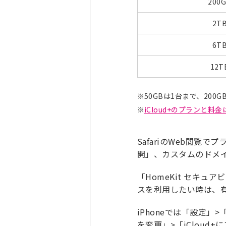
200
2T
6T
12T
※
50GBは1台まで、200
※
iCloud+のプランと料金
SafariのWeb閲覧
開」、カスタムのドメ
「HomeKit セキュ
スを利用したい時は、
iPhoneでは「設定
を変更」>「iClou