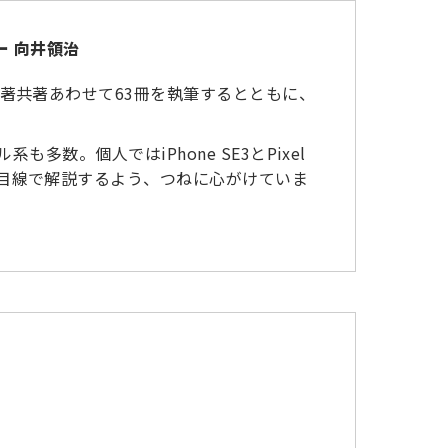
ー 向井領治
単著共著あわせて63冊を執筆するとともに、
系も多数。個人ではiPhone SE3とPixel
の目線で解説するよう、つねに心がけていま