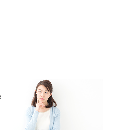
能
態
ま