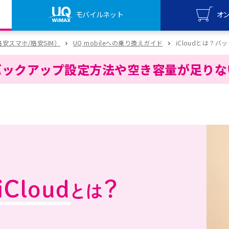
モバイルネット
オ
UQ mo
（格安スマホ/格安SIM）
UQ mobileへの乗り換えガイド
iCloudとは？
オンライ
は？バックアップ設定方法や空き容量が足り
UQ Wi
オンライ