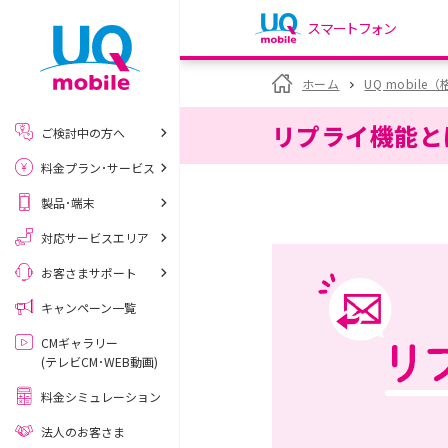
スマートフォン
my UQ WiMAX
ホーム
UQ mobile
UQ WiMAX ご契約の方
リプライ機能とは？
ご検討中の方へ
My UQ mobile
料金プラン･サービス
UQ mobile ご契約の方
製品･端末
UQ mobile
データチャージサイト
対応サービスエリア
お客さまサポート
キャンペーン一覧
CMギャラリー
(テレビCM･WEB動画)
料金シミュレーション
法人のお客さま