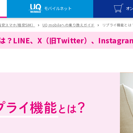
モバイルネット
オ
UQ mo
（格安スマホ/格安SIM）
UQ mobileへの乗り換えガイド
リプライ機能とは？LI
オンライ
LINE、X（旧Twitter）、Instagr
UQ Wi
オンライ