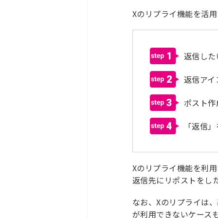
Xのリプライ機能を活
1
返信した
2
返信アイ
3
ポスト作
4
「返信」
Xのリプライ機能を利
返信先にリポストをし
なお、Xのリプライは
が利用できないケース