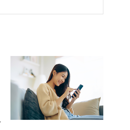
こ
イ
交
ン