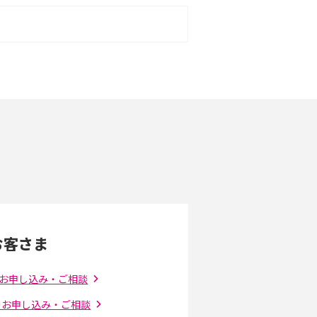
ット型Wi-Fiはクレカなしでも利用でき
口座振替の方法や注意点も解説
ット型Wi-Fiを月額なしで利用できるのは
？メリット・デメリットも紹介
受け取りできるポケット型Wi-Fiはある？
に使うための方法や注意点も解説
Fi 6とは？Wi-Fi 5との違いやメリットと注意
規格の種類も解説
お客さま
ァイバーとは？仕組みやメリット・デメリ
を初心者向けにわかりやすく解説
Xのお申し込み・ご相談
leのお申し込み・ご相談