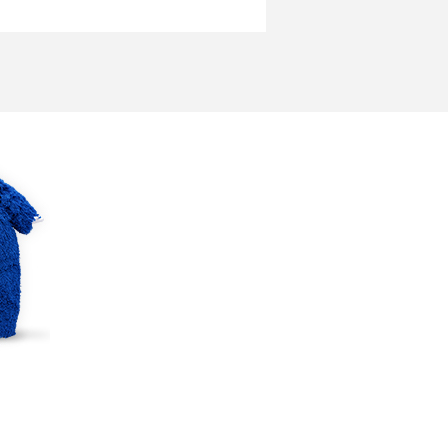
越し費用の相場は？ひとり暮らしや家族の
の目安や費用を抑える方法を解説
プロードが遅い原因とは？起こり得る問題
決方法を解説
の「ミリ波」ってどんな電波？Sub6との違
利用の注意点を解説
ートワークの環境を整える3つのポイン
おススメのアイテムも紹介
uTubeが重い・遅い・止まるのはなぜ？原因
つの対処法を解説
-Fiの認証エラーとは？認証できない主な原