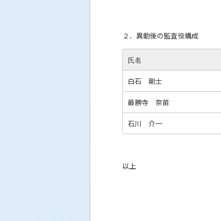
２．異動後の監査役構成
氏名
白石 剛士
最勝寺 奈苗
石川 介一
以上