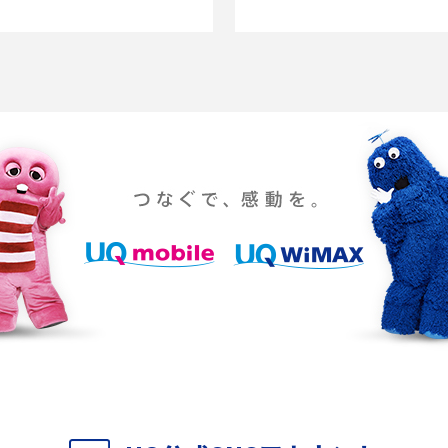
との違
6Gとはどんな通信技術？Beyond 5Gや実用化の
引っ
課題などを解説
場合
ぐに
UQ WiMAXの評判は？特徴やメリット・デメリ
アッ
ットを口コミと併せて紹介
と解
YouTubeの音が出ない原因とは？スマホ
快適に
5G
（iPhone・Android）とパソコンの対処法を解
い・
説
ホで確
テレワークに必要なもの4選！充実させるため
リモ
のアイテムや継続のポイントも解説
ト！
因9つ
LINEで動画が送れない7つの原因と対処法を紹
Yo
介！長さ・容量についても解説
と9
0の原
UQ WiMAXがつながらないのはなぜ？12個の原
Wi