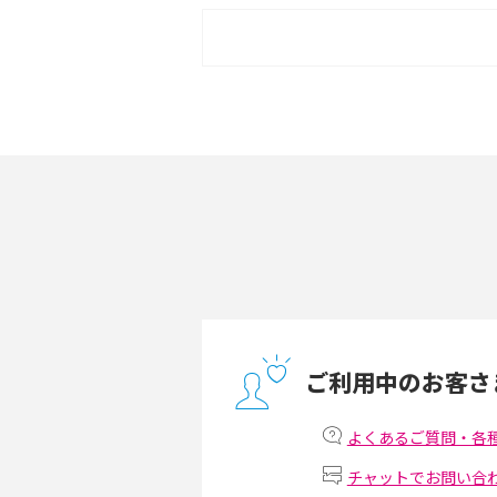
ポケット型Wi-Fiをレンタルするメリット
は？選び方や向いている方の特徴も紹介
ポケット型Wi-Fiとは？通信の仕組みやメ
ト・デメリットを解説
無制限で利用できるポケット型Wi-Fiは？
方や通信費を抑える方法も紹介
ONU（光回線終端装置）とは？モデム・
ー・ホームゲートウェイとの違いを解説
ご利用中のお客さ
テザリングはWi-Fiとどう違う？接続方法
意点を解説！
よくあるご質問・各
チャットでお問い合