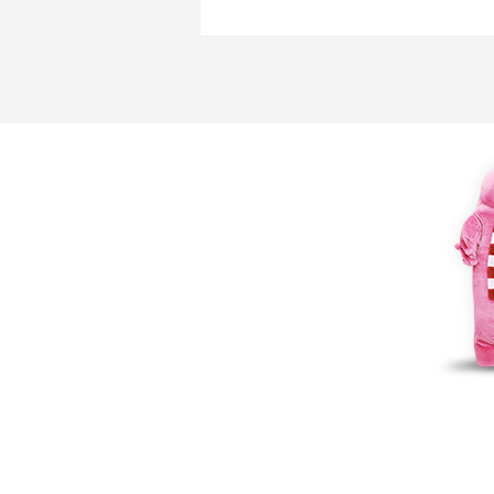
ストリーミング再生とは？ダウンロード
いやメリット・デメリットを解説
スマホがWi-Fiにつながらない原因は？す
試せる対処法も紹介！
ネットフリックスに適した通信速度は？
視聴するための方法も解説
IPv6の接続確認方法は？パソコンやスマ
認する方法を解説
Wi-Fiが急に遅くなった時に考えられる原
とその対処法
WiMAXの通信速度が遅い時に考えられる1