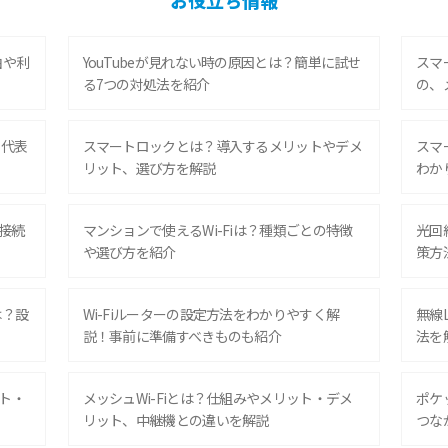
お役立ち情報
由や利
YouTubeが見れない時の原因とは？簡単に試せ
スマ
る7つの対処法を紹介
の、
や代表
スマートロックとは？導入するメリットやデメ
スマ
リット、選び方を解説
わか
？接続
マンションで使えるWi-Fiは？種類ごとの特徴
光回
や選び方を紹介
策方
は？設
Wi-Fiルーターの設定方法をわかりやすく解
無線
説！事前に準備すべきものも紹介
法を
ット・
メッシュWi-Fiとは？仕組みやメリット・デメ
ポケ
リット、中継機との違いを解説
つな