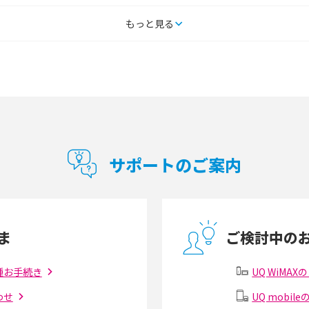
と
持ち運びできるポケット型Wi-Fiのおススメの
もっと見る
ポケ
選び方は？メリット・デメリットも紹介
る？
リッ
工事不要！置くだけWi-Fiの特徴は？メリッ
ポケ
ト・デメリットや選び方を解説
なぜ
選び
ポケット型Wi-Fi（モバイルWi-Fi）とは？おス
即日
スメする方の特徴や選び方を解説
すぐ
サポートのご案内
ルータ
ギガバイト（GB）とは？1GBの目安やギガが
Wi-
足りない時の対処法を紹介
点、
ま
ご検討中の
や注
Wi-Fiを自宅に設置する方法は？必要なことや
光フ
ポイントも紹介
ット
種お手続き
UQ WiMA
わせ
UQ mobi