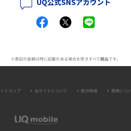
UQ公式SNSアカウント
因と対処法、改善されない時の手段を解説
因と
は？
Wi-Fiの速度を上げる方法13選！遅い原因と対
Wi
処法を紹介
トや
きる
Wi-Fiのバンドステアリング機能とは？メリッ
Wi-
トやデメリット、接続方法を解説
違い
※表記の金額は特に記載のある場合を除きすべて
税込
です。
ない
Wi-Fi接続が簡単にできるWPSボタンとは？接
Wi
続手順や利用シーンを紹介
成方
サイトマップ
当サイトについて
動作環境
商標につ
との
Wi-Fiのブリッジモードとは？特徴やメリッ
Wi-
ト、使用する時の注意点などを解説
デメ
接続方
Wi-Fiのaとgの違いとは？それぞれの特徴や主
Wi
に使うシーンを解説
処法