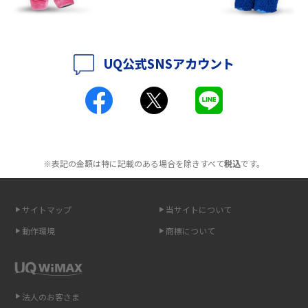
iPhone 16シリーズのモデルを比較！価格・サイズ・カメラ性能の違いを徹
底解説
UQ公式SNSアカウント
iPhone 16とiPhone 15の違いは？カメラ・スペック・機能を徹底比較
iPhoneの機種変更のやり方は？事前準備・手順やデータ移行方法をわかり
やすく解説
スマホが高い理由は？購入費用を抑える方法や端末を選ぶ時の注意点を解
※表記の金額は特に記載のある場合を除きすべて
税込
です。
説！
Androidスマホとは？特徴やメリット・デメリット、おススメ機種を紹介
サイトマップ
当サイトについて
動作環境
商標について
高校生にスマホ制限は必要？所持率やメリット・デメリットを詳しく紹介
スマホのネット通信速度が遅い原因は？すぐできる対処法や見直すポイン
トを解説
法人のお客さま