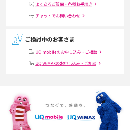
よくあるご質問・各種お手続き
MNOとは？MVNOやMVNEとの違いやメリット・デメリットを解説
チャットでお問い合わせ
VPN接続とは？仕組みや必要性、メリット・デメリット、接続方法を解説
ご検討中のお客さま
Threads（スレッズ）とは？主な機能や登録方法、投稿の仕方を解説
UQ mobileのお申し込み・ご相談
Instagram（インスタグラム）でスクショするとバレる？バレるケースや撮
り方も解説
UQ WiMAXのお申し込み・ご相談
SMSとは？料金やできること、注意点や届かない時の対処法を解説
Discord（ディスコード）とは？使い方や用語の意味、便利な機能を解説
iPhone 16eとiPhone SE（第3世代）の違いは？サイズやスペックを比較し
て解説
iPhone 16eとiPhone 14を徹底比較！スペック・機能の違いをわかりやすく
紹介