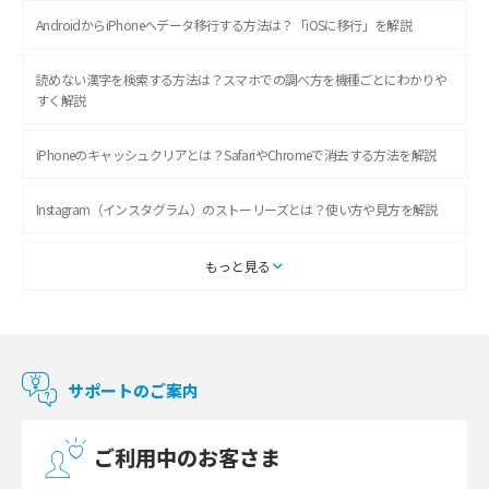
AndroidからiPhoneへデータ移行する方法は？「iOSに移行」を解説
読めない漢字を検索する方法は？スマホでの調べ方を機種ごとにわかりや
すく解説
iPhoneのキャッシュクリアとは？SafariやChromeで消去する方法を解説
Instagram（インスタグラム）のストーリーズとは？使い方や見方を解説
ASMRとは？初心者向けの代表ジャンルや楽しみ方を解説
もっと見る
スマホのアラーム設定方法を解説！鳴らない原因と対処法、便利機能も紹
介
サポートのご案内
LINEで友だちを削除する方法は？方法ごとの影響や復活・復元する方法も
解説
ご利用中のお客さま
プリペイドSIMとは？種類やメリット・デメリット、利用までの流れを解説