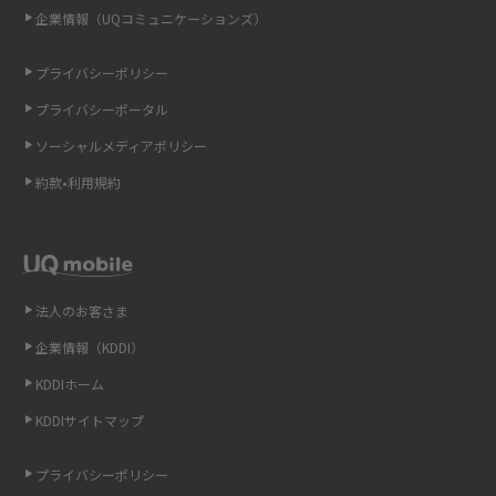
企業情報（UQコミュニケーションズ）
スマホや携帯端末の通信速度制限とは？回避のコツや解除のタイミング・
方法を解説
プライバシーポリシー
LINEの引き継ぎ方法は？対象データや事前準備・条件・注意点などを解説
プライバシーポータル
ソーシャルメディアポリシー
LINEの通知がこない時の原因と対処法9選！設定の確認手順も解説
約款•利用規約
非通知設定とは？184で電話をかける方法やiPhone・Androidの設定を解説
iCloudの使用容量を減らす9つの方法！使用状況の確認手順も紹介
法人のお客さま
スマホのウィジェットとは？iPhone・Androidの設定方法やおススメを紹
介
企業情報（KDDI）
KDDIホーム
リプライ機能とは？LINE、X（旧Twitter）、Instagram、TikTokで送る方法
を解説
KDDIサイトマップ
インスタのDMの送り方は？便利機能の使い方や注意点をわかりやすく解説
プライバシーポリシー