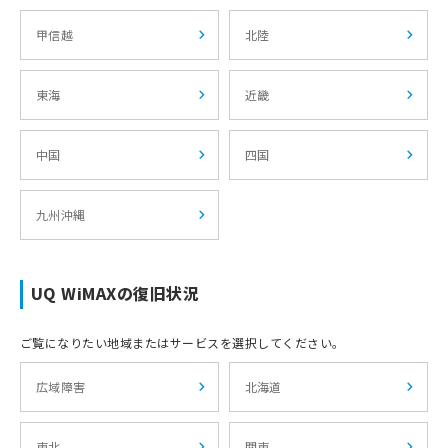
甲信越
北陸
東海
近畿
中国
四国
九州沖縄
UQ WiMAXの復旧状況
ご覧になりたい地域またはサービスを選択してください。
広域障害
北海道
東北
関東