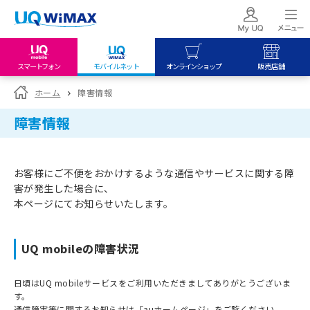
スマートフォン
モバイルネット
オンラインショップ
販売店舗
my UQ WiMAX
UQ mobile
UQ mobile
ホーム
障害情報
UQ WiMAX ご契約の方
オンラインショップ
販売店舗
障害情報
My UQ mobile
UQ WiMAX
UQ WiMAX
UQ mobile ご契約の方
オンラインショップ
販売店舗
お客様にご不便をおかけするような通信やサービスに関する障
UQ mobile
害が発生した場合に、
データチャージサイト
本ページにてお知らせいたします。
UQ mobileの障害状況
日頃はUQ mobileサービスをご利用いただきましてありがとうございま
す。
通信障害等に関するお知らせは「auホームページ」をご覧ください。