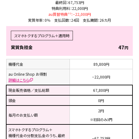
最終回：67,753円
特典利用料：22,000円
au買替特典
：−22,000円
※2
実質年率：0％ 支払回数：24回
支払期間：26カ月
スマホトクするプログラム＋適用時
47
実質負担金
円
機種代金
89,800円
au Online Shop お得割
−22,000円
詳細はこちら
現金販売価格／支払総額
67,800円
頭金
0円
2円
毎月のお支払い額
※
初回のみ3円
スマホトクするプログラム＋
機種代金の分割支払金のうち、最終
−67,753円