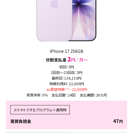
iPhone 17 256GB
2
分割支払金
円／月〜
初回：3円
2回目～23回目：2円
最終回：134,153円
特典利用料：22,000円
au買替特典
：−22,000円
※2
実質年率：0％ 支払回数：24回
支払期間：26カ月
スマホトクするプログラム＋適用時
47
実質負担金
円