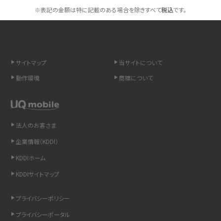
スマホや携帯端末の通信速度制限とは？回避のコツや解除のタイミング・方法
※表記の金額は特に記載のある場合を除きすべて
税込
です。
を解説
LINEの引き継ぎ方法は？対象データや事前準備・条件・注意点などを解説
サイトマップ
当サイトについて
LINEの通知がこない時の原因と対処法9選！設定の確認手順も解説
動作環境
商標について
非通知設定とは？184で電話をかける方法やiPhone・Androidの設定を解説
iCloudの使用容量を減らす9つの方法！使用状況の確認手順も紹介
法人のお客さま
企業情報（KDDI）
スマホのウィジェットとは？iPhone・Androidの設定方法やおススメを紹介
KDDIホーム
リプライ機能とは？LINE、X（旧Twitter）、Instagram、TikTokで送る方法を解説
KDDIサイトマップ
インスタのDMの送り方は？便利機能の使い方や注意点をわかりやすく解説
プライバシーポリシー
プライバシーポータル
Bluetooth®とは？Wi-Fiとの違いやスマホ・PCとの接続方法を解説