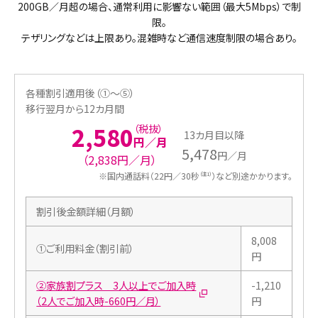
200GB／月超の場合、通常利用に影響ない範囲（最大5Mbps）で制
限。
テザリングなどは上限あり。混雑時など通信速度制限の場合あり。
各種割引適用後（①〜⑤）
移行翌月から12カ月間
2,580
（税抜）
13カ月目以降
円／月
5,478
円／月
（2,838円／月）
※
国内通話料（22円／30秒
）など別途かかります。
（注1）
割引後金額詳細（月額）
8,008
①ご利用料金（割引前）
円
②家族割プラス 3人以上でご加入時
-1,210
（2人でご加入時-660円／月）
円