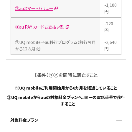
-1,100
③auスマートバリュー
円
-220
④au PAY カードお支払い割
円
⑤UQ mobile→au移行プログラム（移行翌月
-2,640
から12カ月間）
円
【条件】①②を同時に満たすこと
①
UQ mobileご利用開始月から6カ月を経過していること
②
UQ mobileからauの対象料金プランへ、同一の電話番号で移行
すること
対象料金プラン