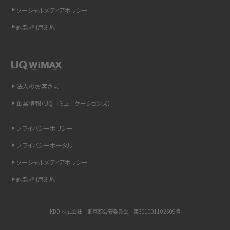
ソーシャルメディアポリシー
LINEで送信取り消しをする方法は？相手に知られるのか、削除との違いも紹介
約款•利用規約
「iPhoneを探す」の使い方と設定方法を紹介！ブラウザやアプリから探す方法を
詳しく解説
Wi-Fiを快適に使うための速度はどれくらい？用途別の目安・回線ごとの平均を
法人のお客さま
紹介
企業情報（UQコミュニケーションズ）
LINEの着信音や通知音の設定・変更方法を解説！鳴らない場合の対処法も紹介
プライバシーポリシー
着信拒否とは？設定方法やブロックした番号の確認方法を解説
プライバシーポータル
ソーシャルメディアポリシー
LINEでブロックされているか確認する方法は？手順や注意点を解説
約款•利用規約
iCloudとは？バックアップ設定方法や空き容量が足りない時の対処法を紹介
KDDI株式会社 東京都公安委員会 第301001102509号
ASMRとは？意味や動画の種類、楽しみ方を紹介