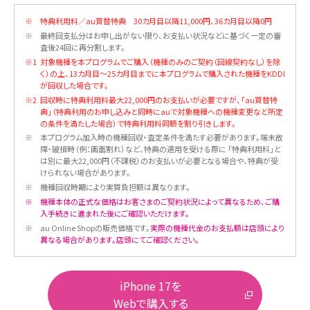
※
特典利用料／au買替特典 30カ月目以降11,000円、36カ月目以降0円
※
最終回支払分はお申し出がない限り、お支払い状況などに基づく一定の審
査後24回に再分割します。
※1
対象機種を本プログラムでご購入（機種のみのご契約（回線契約なし）を除
く）の上、13カ月目～25カ月目までに本プログラムで購入された機種をKDDI
が回収した場合です。
※2
回収時に特典利用料最大22,000円のお支払いが必要ですが、「au買替特
典」（特典利用のお申し込みと同時にauで対象機種への機種変更など所定
の条件を満たした場合）で特典利用料同額を割り引きします。
※
本プログラム加入時の機種回収・査定条件を満たす必要があります。端末故
障・破損時（例：画面割れ）など、特典の適用を受ける際に 「特典利用料」と
は別に最大22,000円（不課税）のお支払いが必要となる場合や、特典が受
けられない場合があります。
※
機種回収時期により実質負担額は異なります。
※
機種本体の正式な価格はお客さまのご契約状況によって異なるため、ご購
入手続きに進まれた後にご確認いただけます。
※
au Online Shopの販売価格です。
実際の機種代金のお支払額は店頭により
異なる場合があります。店頭にてご確認ください。
iPhone 17を
Webで購入する