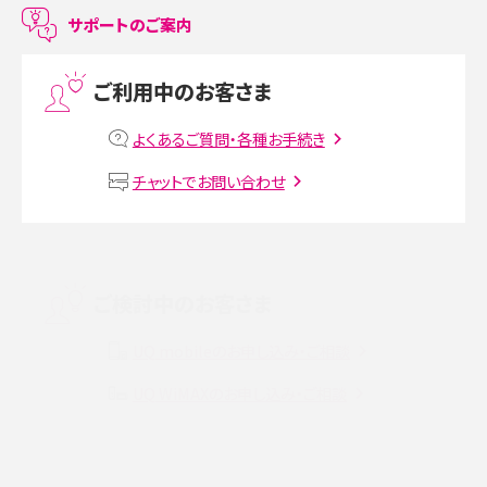
LINEで友だちを削除する方法は？方法ごとの影響や復活・復元する方法も解説
サポートのご案内
プリペイドSIMとは？種類やメリット・デメリット、利用までの流れを解説
ご利用中のお客さま
MNOとは？MVNOやMVNEとの違いやメリット・デメリットを解説
よくあるご質問・各種お手続き
VPN接続とは？仕組みや必要性、メリット・デメリット、接続方法を解説
チャットでお問い合わせ
Threads（スレッズ）とは？主な機能や登録方法、投稿の仕方を解説
Instagram（インスタグラム）でスクショするとバレる？バレるケースや撮り方も解
ご検討中のお客さま
説
UQ mobileのお申し込み・ご相談
SMSとは？料金やできること、注意点や届かない時の対処法を解説
UQ WiMAXのお申し込み・ご相談
Discord（ディスコード）とは？使い方や用語の意味、便利な機能を解説
iPhone 16eとiPhone SE（第3世代）の違いは？サイズやスペックを比較して解説