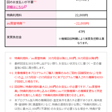
回のお支払いが不要
※1
詳細はこちら
特典利用料
22,000円
au買替特典
−22,000円
※2
47円
実質負担金
※
機種回収時期により実質負担額は異
なります。
※
特典利用料／au買替特典 30カ月目以降11,000円、36カ月目以降0円
※
最終回支払分はお申し出がない限り、お支払い状況などに基づく一定の審
査後24回に再分割します。
※1
対象機種を本プログラムでご購入（機種のみのご契約（回線契約なし）を除
く）の上、13カ月目～25カ月目までに本プログラムで購入された機種をKDDI
が回収した場合です。
※2
回収時に特典利用料最大22,000円のお支払いが必要ですが、「au買替特
典」（特典利用のお申し込みと同時にauで対象機種への機種変更など所定
の条件を満たした場合）で特典利用料同額を割り引きします。
※
本プログラム加入時の機種回収・査定条件を満たす必要があります。端末故
障・破損時（例：画面割れ）など、特典の適用を受ける際に 「特典利用料」と
は別に最大22,000円（不課税）のお支払いが必要となる場合や、特典が受