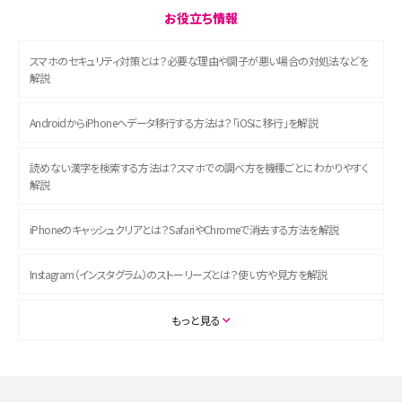
お役立ち情報
スマホのセキュリティ対策とは？必要な理由や調子が悪い場合の対処法などを
解説
AndroidからiPhoneへデータ移行する方法は？「iOSに移行」を解説
読めない漢字を検索する方法は？スマホでの調べ方を機種ごとにわかりやすく
解説
iPhoneのキャッシュクリアとは？SafariやChromeで消去する方法を解説
Instagram（インスタグラム）のストーリーズとは？使い方や見方を解説
ASMRとは？初心者向けの代表ジャンルや楽しみ方を解説
もっと見る
スマホのアラーム設定方法を解説！鳴らない原因と対処法、便利機能も紹介