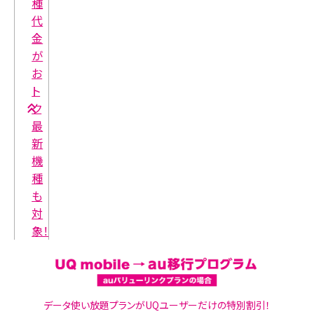
種
代
金
が
お
ト
ク
最
新
機
種
も
対
象！
データ使い放題プランがUQユーザーだけの特別割引！