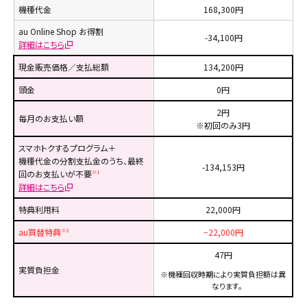
機種代金
168,300円
au Online Shop お得割
-34,100円
詳細はこちら
現金販売価格／支払総額
134,200円
頭金
0円
2円
毎月のお支払い額
※初回のみ3円
スマホトクするプログラム＋
機種代金の分割支払金のうち、最終
-134,153円
回のお支払いが不要
※1
詳細はこちら
特典利用料
22,000円
au買替特典
−22,000円
※2
47円
実質負担金
※
機種回収時期により実質負担額は異
なります。