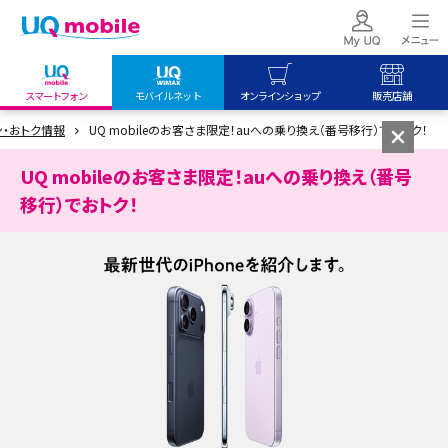
スマートフォン
モバイルネット
オンラインショップ
販売店舗
ン・おトク情報
UQ mobileのお客さま限定！auへの乗り換え（番号移行）でおトク！
my UQ WiMAX
UQ mobile
UQ mobile
UQ WiMAX ご契約の方
オンラインショップ
販売店舗
UQ mobileのお客さま限定！auへの乗り換え（番号
My UQ mobile
UQ WiMAX
UQ WiMAX
移行）でおトク！
UQ mobile ご契約の方
オンラインショップ
販売店舗
UQ mobile
データチャージサイト