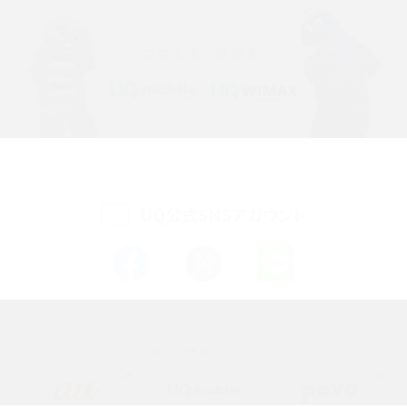
iPhone 16eとiPhone 14を徹底比較！スペック・機能の違いをわかりやすく紹介
iPhone 16シリーズのモデルを比較！価格・サイズ・カメラ性能の違いを徹底解説
iPhone 16とiPhone 15の違いは？カメラ・スペック・機能を徹底比較
iPhoneの機種変更のやり方は？事前準備・手順やデータ移行方法をわかりやす
く解説
UQ公式SNSアカウント
スマホが高い理由は？購入費用を抑える方法や端末を選ぶ時の注意点を解説！
Androidスマホとは？特徴やメリット・デメリット、おススメ機種を紹介
高校生にスマホ制限は必要？所持率やメリット・デメリットを詳しく紹介
選べる通信ブランド
スマホのネット通信速度が遅い原因は？すぐできる対処法や見直すポイントを解
説