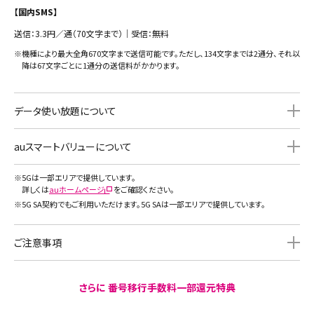
【国内SMS】
送信：3.3円／通（70文字まで）｜受信：無料
※
機種により最大全角670文字まで送信可能です。ただし、134文字までは2通分、それ以
降は67文字ごとに1通分の送信料がかかります。
データ使い放題について
auスマートバリューについて
※
5Gは一部エリアで提供しています。
詳しくは
auホームページ
をご確認ください。
※
5G SA契約でもご利用いただけます。5G SAは一部エリアで提供しています。
ご注意事項
さらに
番号移行手数料一部還元特典