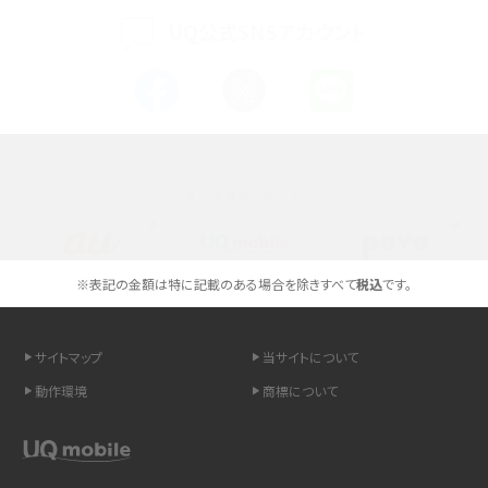
UQ公式SNSアカウント
スマホが高い理由は？購入費用を抑える方法や端末を選ぶ時の注意点を解説！
Androidスマホとは？特徴やメリット・デメリット、おススメ機種を紹介
高校生にスマホ制限は必要？所持率やメリット・デメリットを詳しく紹介
選べる通信ブランド
スマホのネット通信速度が遅い原因は？すぐできる対処法や見直すポイントを解
説
スマホや携帯端末の通信速度制限とは？回避のコツや解除のタイミング・方法
※表記の金額は特に記載のある場合を除きすべて
税込
です。
を解説
サイトマップ
当サイトについて
LINEの引き継ぎ方法は？対象データや事前準備・条件・注意点などを解説
動作環境
商標について
LINEの通知がこない時の原因と対処法9選！設定の確認手順も解説
非通知設定とは？184で電話をかける方法やiPhone・Androidの設定を解説