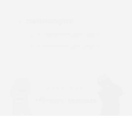
Threads（スレッズ）とは？主な機能や登録方法、投稿の仕方を解説
Instagram（インスタグラム）でスクショするとバレる？バレるケースや撮り方も解
ご検討中のお客さま
説
UQ mobileのお申し込み・ご相談
SMSとは？料金やできること、注意点や届かない時の対処法を解説
UQ WiMAXのお申し込み・ご相談
Discord（ディスコード）とは？使い方や用語の意味、便利な機能を解説
iPhone 16eとiPhone SE（第3世代）の違いは？サイズやスペックを比較して解説
iPhone 16eとiPhone 14を徹底比較！スペック・機能の違いをわかりやすく紹介
iPhone 16シリーズのモデルを比較！価格・サイズ・カメラ性能の違いを徹底解説
iPhone 16とiPhone 15の違いは？カメラ・スペック・機能を徹底比較
iPhoneの機種変更のやり方は？事前準備・手順やデータ移行方法をわかりやす
く解説