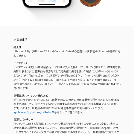
◊ 免責事項
耐久性
iPhone 12およびiPhone 12 ProのCeramic Shieldの前面と一世代前のiPhoneの比較にも
とづきます。
ディスプレイ
ディスプレイは美しい曲線を描くように四隅に丸みを持たせてデザインされており、標準的な長
方形に収まります。標準的な長方形として対角線の長さを測った場合のスクリーンのサイズは、
5.42インチ（iPhone 12 mini）、5.85インチ（iPhone 11 Pro、iPhone XS、iPhone X）、6.06イ
ンチ（iPhone 12 Pro、iPhone 12、iPhone 11、iPhone XR）、6.46インチ（iPhone 11 Pro
Max、iPhone XS Max）、6.68インチ（iPhone 12 Pro Max）です。実際の表示領域はこれより小
さくなります。
携帯電話/ワイヤレス通信方式
データプランが必要です。5GとLTEは特定の国の特定の通信事業者で利用できます。速度は論
理上のスループットにもとづくもので、使用する場所の条件および通信事業者によって変わり
ます。5GおよびLTE対応の詳細については通信事業者にお問い合わせください。
apple.com/jp/iphone/cellular
もあわせてご覧ください。
電源とバッテリー
バッテリーに関する各数値はネットワーク構成やその他の多くの要素によって変わり、実際の
結果は異なる場合があります。バッテリーは充電回数に限りがあり、将来的にはApple正規サ
ービスプロバイダによる交換が必要になる場合があります。バッテリー駆動時間と充電サイク