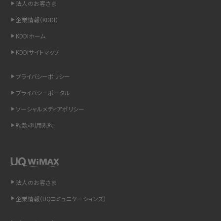
法人のお客さま
iCloudの使用容量を減らす9つの方法！使用状況の確認手順も紹介
企業情報（KDDI）
KDDIホーム
スマホのウィジェットとは？iPhone・Androidの設定方法やおススメを紹介
KDDIサイトマップ
リプライ機能とは？LINE、X（旧Twitter）、Instagram、TikTokで送る方法を解説
プライバシーポリシー
インスタのDMの送り方は？便利機能の使い方や注意点をわかりやすく解説
プライバシーポータル
ソーシャルメディアポリシー
Bluetooth®とは？Wi-Fiとの違いやスマホ・PCとの接続方法を解説
約款•利用規約
LINEで送信取り消しをする方法は？相手に知られるのか、削除との違いも紹介
「iPhoneを探す」の使い方と設定方法を紹介！ブラウザやアプリから探す方法を
詳しく解説
法人のお客さま
Wi-Fiを快適に使うための速度はどれくらい？用途別の目安・回線ごとの平均を
企業情報（UQコミュニケーションズ）
紹介