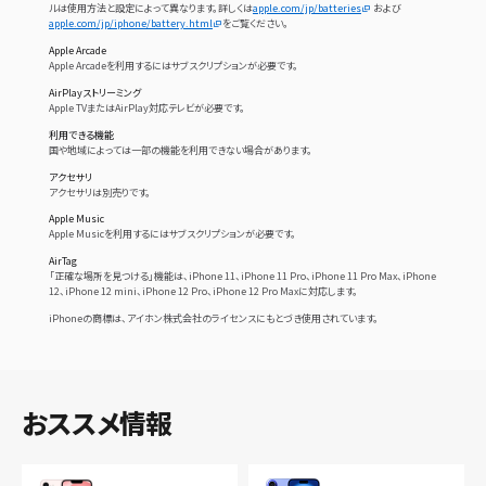
ルは使用方法と設定によって異なります。詳しくは
apple.com/jp/batteries
および
apple.com/jp/iphone/battery.html
をご覧ください。
Apple Arcade
Apple Arcadeを利用するにはサブスクリプションが必要です。
AirPlayストリーミング
Apple TVまたはAirPlay対応テレビが必要です。
利用できる機能
国や地域によっては一部の機能を利用できない場合があります。
アクセサリ
アクセサリは別売りです。
Apple Music
Apple Musicを利用するにはサブスクリプションが必要です。
AirTag
「正確な場所を見つける」機能は、iPhone 11、iPhone 11 Pro、iPhone 11 Pro Max、iPhone
12、iPhone 12 mini、iPhone 12 Pro、iPhone 12 Pro Maxに対応します。
iPhoneの商標は、アイホン株式会社のライセンスにもとづき使用されています。
おススメ情報