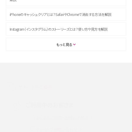
iPhoneのキャッシュクリアとは？SafariやChromeで消去する方法を解説
Instagram（インスタグラム）のストーリーズとは？使い方や見方を解説
ASMRとは？初心者向けの代表ジャンルや楽しみ方を解説
もっと見る
スマホのアラーム設定方法を解説！鳴らない原因と対処法、便利機能も紹介
LINEで友だちを削除する方法は？方法ごとの影響や復活・復元する方法も解説
サポートのご案内
プリペイドSIMとは？種類やメリット・デメリット、利用までの流れを解説
MNOとは？MVNOやMVNEとの違いやメリット・デメリットを解説
ご利用中のお客さま
よくあるご質問・各種お手続き
VPN接続とは？仕組みや必要性、メリット・デメリット、接続方法を解説
チャットでお問い合わせ