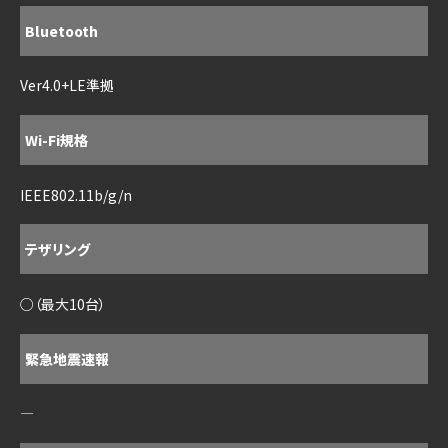
Bluetooth
Ver4.0+LE準拠
Wi-Fi規格
IEEE802.11b/g/n
テザリング
○（最大10台）
緊急地震速報
―