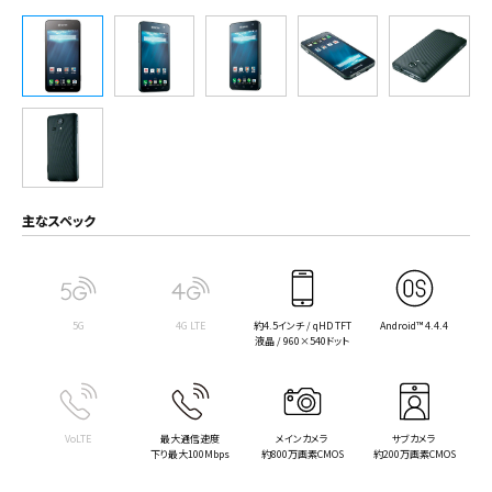
主なスペック
5G
4G LTE
約4.5インチ / qHD TFT
Android™ 4.4.4
液晶 / 960×540ドット
VoLTE
最大通信速度
メインカメラ
サブカメラ
下り最大100Mbps
約800万画素CMOS
約200万画素CMOS