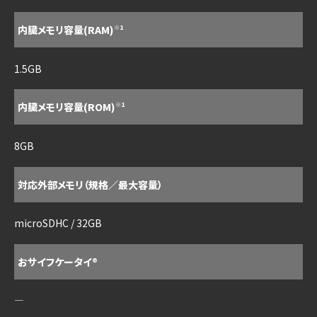
内臓メモリ容量(RAM)
※1
1.5GB
内臓メモリ容量(ROM)
※1
8GB
対応外部メモリ（規格／最大容量）
microSDHC / 32GB
おサイフケータイ®
―