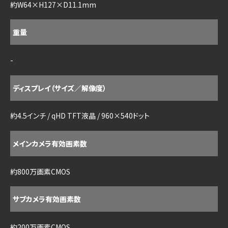
約W64×H127×D11.1mm
重量
-
ディスプレイ（サイズ／解像度）
約4.5インチ / qHD TFT液晶 / 960×540ドット
メインカメラ有効画素数
約800万画素CMOS
サブカメラ有効画素数
約200万画素CMOS