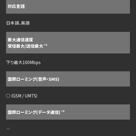
対応言語
日本語、英語
最大通信速度
受信最大/送信最大
※5
下り最大100Mbps
国際ローミング(音声・SMS)
○（GSM / UMTS）
国際ローミング(データ通信)
※6
―