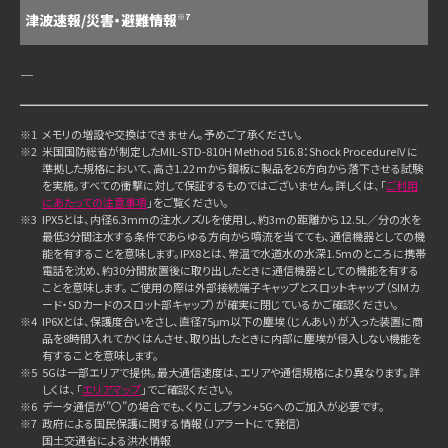
津波速報/災害・避難情報
※7
―
※1
メモリの増設や交換はできません。予めご了承ください。
※2
米国国防総省が制定したMIL-STD-810H Method 516.8：Shock ProcedureⅣに
準拠した規格において、高さ1.22ｍから鋼板に製品を26方向から落下させる試験
を実施。すべての衝撃に対して保証するものではございません。詳しくは、「
ご利用
にあたっての注意事項
」をご覧ください。
※3
IPX5とは、内径6.3mmの注水ノズルを使用し、約3mの距離から12.5L／分の水を
最低3分間注水する条件であらゆる方向から噴流を当てても、通信機器としての機
能を有することを意味します。IPX8とは、常温で水道水の水深1.5mのところに携帯
電話を沈め、約30分間放置後に取り出したときに通信機器としての機能を有する
ことを意味します。 ご使用の際は外部接続端子キャップとスロットキャップ（SIMカ
ード・SDカードのスロット部キャップ）が確実に閉じているかご確認ください。
※4
IP6Xとは、保護度合いをさし、直径75μm以下の塵埃（じんあい）が入った装置に商
品を8時間入れてかくはんさせ、取り出したときに内部に塵埃が侵入しない機能を
有することを意味します。
※5
5Gは一部エリアで提供。最大通信速度は、エリアや通信規格により異なります。詳
しくは、「
エリアマップ
」でご確認ください。
※6
データ通信が”〇”の場合でも、くりこしプラン+5Gへのご加入が必要です。
※7
政府による国民保護に関する情報（Jアラートにて発信）
国土交通省による洪水情報