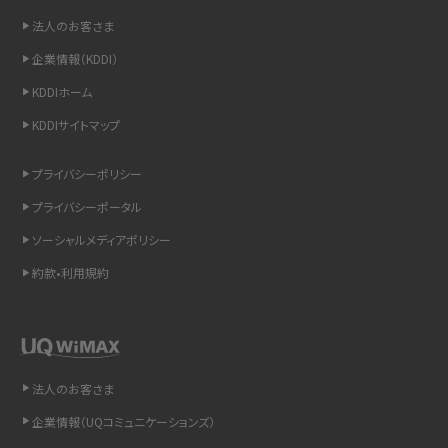
法人のお客さま
iCloudの使用容量を減らす9つの方法！使用状況の確認手順も紹介
企業情報（KDDI）
KDDIホーム
スマホのウィジェットとは？iPhone・Androidの設定方法やおススメを紹介
KDDIサイトマップ
リプライ機能とは？LINE、X（旧Twitter）、Instagram、TikTokで送る方法を解説
プライバシーポリシー
インスタのDMの送り方は？便利機能の使い方や注意点をわかりやすく解説
プライバシーポータル
ソーシャルメディアポリシー
Bluetooth®とは？Wi-Fiとの違いやスマホ・PCとの接続方法を解説
約款•利用規約
LINEで送信取り消しをする方法は？相手に知られるのか、削除との違いも紹介
「iPhoneを探す」の使い方と設定方法を紹介！ブラウザやアプリから探す方法を
詳しく解説
法人のお客さま
Wi-Fiを快適に使うための速度はどれくらい？用途別の目安・回線ごとの平均を
企業情報（UQコミュニケーションズ）
紹介