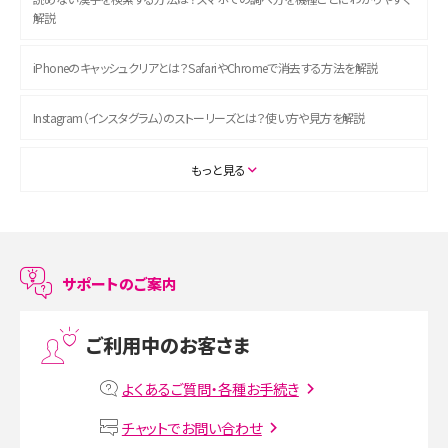
解説
iPhoneのキャッシュクリアとは？SafariやChromeで消去する方法を解説
Instagram（インスタグラム）のストーリーズとは？使い方や見方を解説
ASMRとは？初心者向けの代表ジャンルや楽しみ方を解説
もっと見る
スマホのアラーム設定方法を解説！鳴らない原因と対処法、便利機能も紹介
LINEで友だちを削除する方法は？方法ごとの影響や復活・復元する方法も解説
サポートのご案内
プリペイドSIMとは？種類やメリット・デメリット、利用までの流れを解説
ご利用中のお客さま
MNOとは？MVNOやMVNEとの違いやメリット・デメリットを解説
よくあるご質問・各種お手続き
VPN接続とは？仕組みや必要性、メリット・デメリット、接続方法を解説
チャットでお問い合わせ