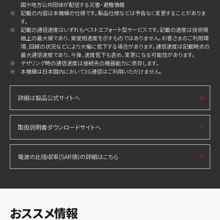
国や地方公共団体が配信する災害・避難情報
※
記載の内容は本機種の仕様です。製品仕様などは予告なく変更することがありま
す。
※
記載の通信速度はいずれもベストエフォート型サービスです。記載の速度は技術規
格上の最大値であり、実使用速度を示すものではありません。お客さまのご利用環
境、回線の状況などにより大幅に低下する場合があります。通信速度は記載時点の
最大通信速度であり、今後、速度低下も含め、変更になる可能性があります。
※
テザリング時の通信速度は接続先の機器能力に依存します。
※
本機種は日本国内において3G通信はご利用いただけません。
詳細は製品公式サイトへ
取扱説明書ダウンロードサイトへ
電波の比吸収率(SAR値)の詳細はこちら
おススメ情報