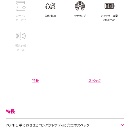
おサイフ
防水・防塵
テザリング
バッテリー容量
ケータイ®
2,000mAh
緊急速報
メール
特長
スペック
特長
POINT1 手におさまるコンパクトボディに充実のスペック