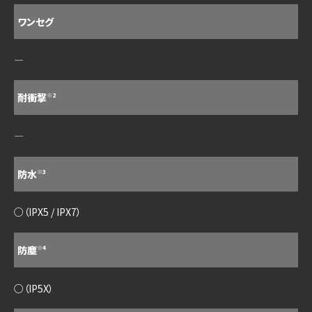
ワンセグ
―
耐衝撃
※2
―
防水
※3
○（IPX5 / IPX7）
防塵
※4
○（IP5X）