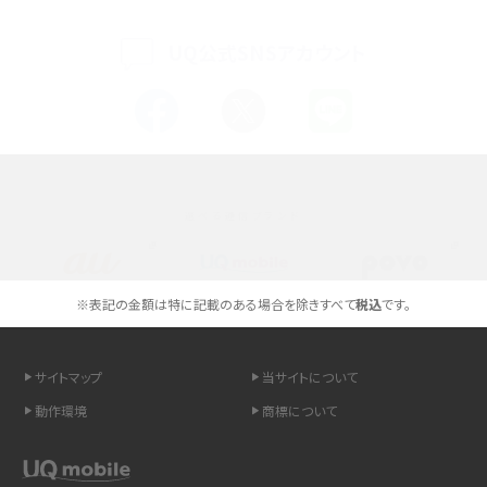
く解説
UQ公式SNSアカウント
スマホが高い理由は？購入費用を抑える方法や端末を選ぶ時の注意点を解説！
Androidスマホとは？特徴やメリット・デメリット、おススメ機種を紹介
高校生にスマホ制限は必要？所持率やメリット・デメリットを詳しく紹介
選べる通信ブランド
スマホのネット通信速度が遅い原因は？すぐできる対処法や見直すポイントを解
説
スマホや携帯端末の通信速度制限とは？回避のコツや解除のタイミング・方法
※表記の金額は特に記載のある場合を除きすべて
税込
です。
を解説
サイトマップ
当サイトについて
LINEの引き継ぎ方法は？対象データや事前準備・条件・注意点などを解説
動作環境
商標について
LINEの通知がこない時の原因と対処法9選！設定の確認手順も解説
非通知設定とは？184で電話をかける方法やiPhone・Androidの設定を解説