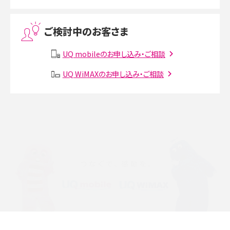
Threads（スレッズ）とは？主な機能や登録方法、投稿の仕方を解説
ご検討中のお客さま
Instagram（インスタグラム）でスクショするとバレる？バレるケースや撮り方も解
説
UQ mobileのお申し込み・ご相談
SMSとは？料金やできること、注意点や届かない時の対処法を解説
UQ WiMAXのお申し込み・ご相談
Discord（ディスコード）とは？使い方や用語の意味、便利な機能を解説
iPhone 16eとiPhone SE（第3世代）の違いは？サイズやスペックを比較して解説
iPhone 16eとiPhone 14を徹底比較！スペック・機能の違いをわかりやすく紹介
iPhone 16シリーズのモデルを比較！価格・サイズ・カメラ性能の違いを徹底解説
iPhone 16とiPhone 15の違いは？カメラ・スペック・機能を徹底比較
iPhoneの機種変更のやり方は？事前準備・手順やデータ移行方法をわかりやす