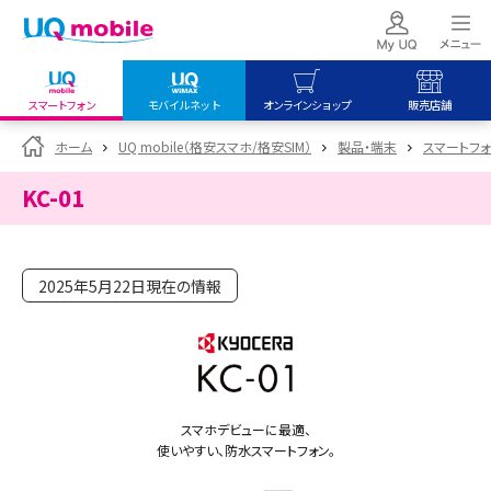
スマートフォン
モバイルネット
オンラインショップ
販売店舗
my UQ WiMAX
UQ mobile
UQ mobile
ホーム
UQ mobile（格安スマホ/格安SIM）
製品・端末
スマートフォン
UQ WiMAX ご契約の方
オンラインショップ
販売店舗
KC-01
My UQ mobile
UQ WiMAX
UQ WiMAX
UQ mobile ご契約の方
オンラインショップ
販売店舗
UQ mobile
2025年5月22日現在の情報
データチャージサイト
スマホデビューに最適、
使いやすい、防水スマートフォン。