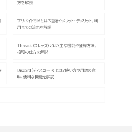
方を解説
響
プリペイドSIMとは？種類やメリット・デメリット、利
用までの流れを解説
ッ
Threads（スレッズ）とは？主な機能や登録方法、
投稿の仕方を解説
時
Discord（ディスコード）とは？使い方や用語の意
味、便利な機能を解説
機
iPhone 16シリーズのモデルを比較！価格・サイズ・
カメラ性能の違いを徹底解説
や
スマホが高い理由は？購入費用を抑える方法や端
末を選ぶ時の注意点を解説！