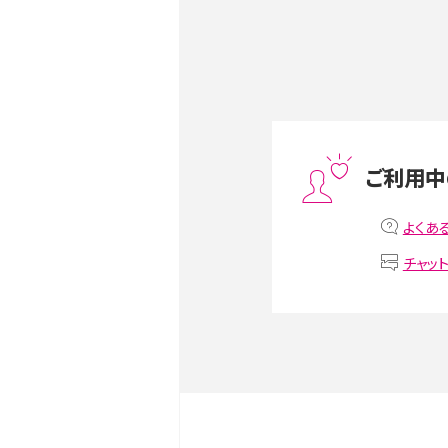
Androidスマホとは？特徴や
ススメ機種を紹介
スマホや携帯端末の通信速
ツや解除のタイミング・方法
ご利用中
非通知設定とは？184で電
よくあ
iPhone・Androidの設定を
チャッ
リプライ機能とは？LINE、X（旧T
Instagram、TikTokで
LINEで送信取り消しをす
るのか、削除との違いも紹介