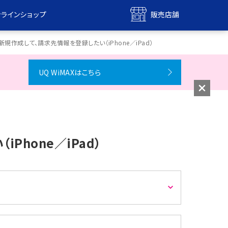
ンラインショップ
販売店舗
bile
UQ mobile
ntを新規作成して、請求先情報を登録したい（iPhone／iPad）
ンショップ
販売店舗
UQ WiMAXはこちら
MAX
UQ WiMAX
ンショップ
販売店舗
iPhone／iPad）