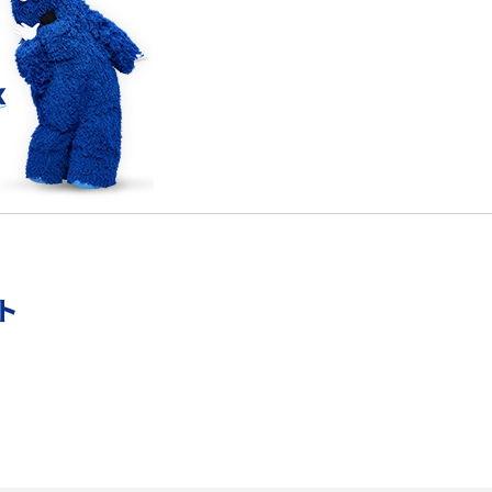
確
LINEでブロックされているか確認する方法は？手
順や注意点を解説
メンションとは？LINE・X・Instagram・Facebook・
TikTokでのやり方を解説
メ
インスタグラムのアカウント削除方法は？利用解除
との違いやバックアップの取り方などを解説
能
スマホのバッテリー交換目安は？状態の確認方法
ト
や劣化の原因、交換にかかる費用も解説
？
iPhoneからAndroidへ乗り換えるメリット・デメリ
ットは？データ移行方法も紹介
デ
Bluetoothがつながらない？原因や対処法、注意