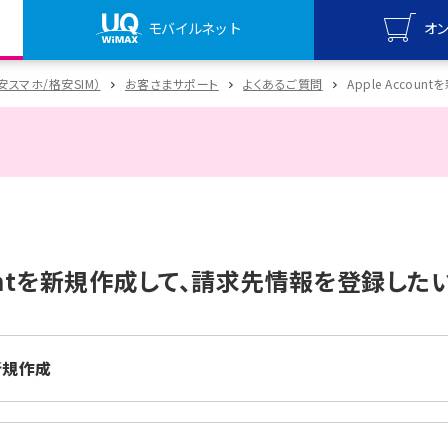
モバイルネット
オ
UQ mo
格安スマホ/格安SIM）
お客さまサポート
よくあるご質問
Apple Accou
オンライ
UQ Wi
オンライ
countを新規作成して、請求先情報を登録したい（
の新規作成