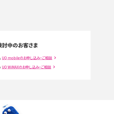
デ
スマホのネット通信速度が遅い原因は？すぐできる
対処法や見直すポイントを解説
LINEの通知がこない時の原因と対処法9選！設定
の確認手順も解説
検討中のお客さま
スマホのウィジェットとは？iPhone・Androidの設
UQ mobileのお申し込み・ご相談
定方法やおススメを紹介
UQ WiMAXのお申し込み・ご相談
注
Bluetooth®とは？Wi-Fiとの違いやスマホ・PCとの
接続方法を解説
ラ
Wi-Fiを快適に使うための速度はどれくらい？用途
別の目安・回線ごとの平均を紹介