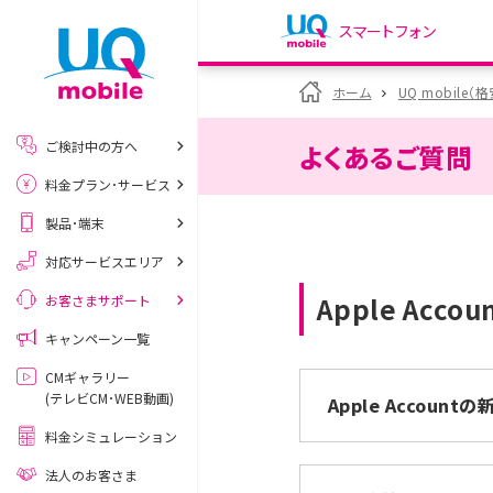
スマートフォン
my UQ WiMAX
ホーム
UQ mobile（
UQ WiMAX ご契約の方
ご検討中の方へ
よくあるご質問
My UQ mobile
料金プラン･サービス
UQ mobile ご契約の方
製品･端末
UQ mobile
データチャージサイト
対応サービスエリア
Apple Ac
お客さまサポート
キャンペーン一覧
CMギャラリー
(テレビCM･WEB動画)
Apple Account
料金シミュレーション
法人のお客さま