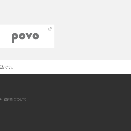
点を紹介
法
ネットワーク利用制限とは？確認方法と「○△×」
の意味を解説
iCloud（アイクラウド）とは？使い方や容量不足時
の対処法をわかりやすく解説
込
です。
が
非通知電話とは？かかってくる理由や対処法をわ
かりやすく解説
iPhoneを初期化する方法は？事前準備やデータ
商標について
復元の方法も紹介
iPhoneのSIMカードの抜き方は？手順と注意点を
わかりやすく解説