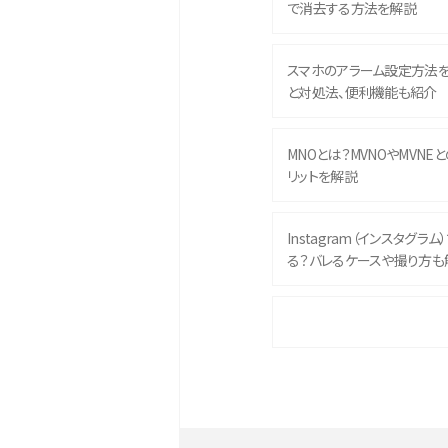
で消去する方法を解説
スマホのアラーム設定方法
と対処法、便利機能も紹介
MNOとは？MVNOやMVNE
リットを解説
Instagram（インスタグラ
る？バレるケースや撮り方も
iPhone 16eとiPhone 
イズやスペックを比較して解
iPhone 16とiPhone 1
ク・機能を徹底比較