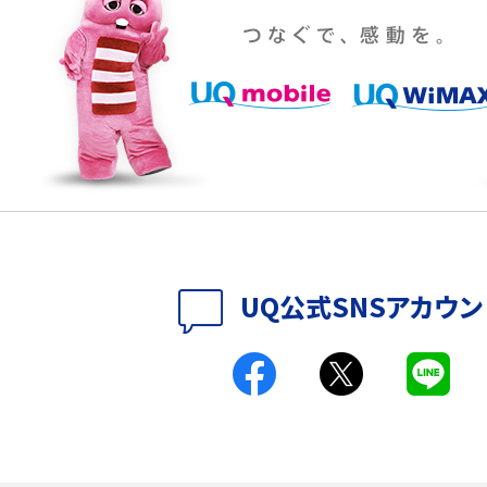
設定・変更方法を解説！
着信拒否とは？設定方法やブロックした番号の
介
認方法を解説
プ設定方法や空き容量が
ASMRとは？意味や動画の種類、楽しみ方を紹介
特典は？料金プランやメリッ
スマホの位置情報機能とは？有効にした場合の
説
リットや注意点などを解説
方法・解除に向けた工
インスタグラムとは？登録や投稿の方法、基本機
UQ公式SNSアカウン
をわかりやすく解説
メリットやAndroid
パケット通信料とは？どのようなサービスがある
3Gサービスの終了についても解説
できない理由は？対処法
バックグラウンド通信とは？オンにするメリットや