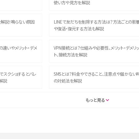
使い方や見方を解説
を解説！鳴らない原因
LINEで友だちを削除する方法は？方法ごとの影
や復活・復元する方法も解説
との違いやメリット・デメ
VPN接続とは？仕組みや必要性、メリット・デメリ
ト、接続方法を解説
ム）でスクショするとバレ
SMSとは？料金やできること、注意点や届かない
解説
の対処法を解説
SE（第3世代）の違いは？サ
iPhone 16eとiPhone 14を徹底比較！スペック・
もっと見る
説
能の違いをわかりやすく紹介
5の違いは？カメラ・スペッ
iPhoneの機種変更のやり方は？事前準備・手順
データ移行方法をわかりやすく解説