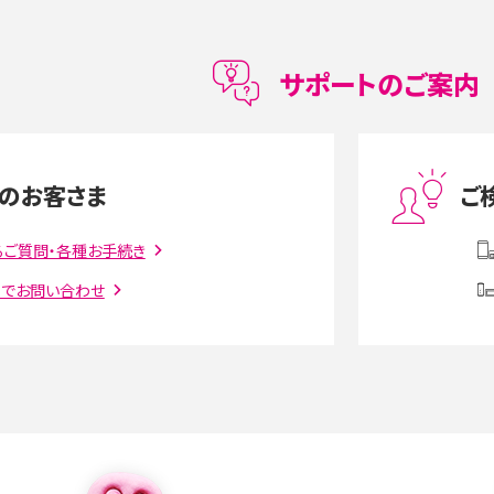
メリット・デメリット、お
高校生にスマホ制限は必要？所持率やメリット・
メリットを詳しく紹介
サポートのご案内
度制限とは？回避のコ
LINEの引き継ぎ方法は？対象データや事前準備・
を解説
条件・注意点などを解説
のお客さま
ご
話をかける方法や
iCloudの使用容量を減らす9つの方法！使用状況
るご質問・各種お手続き
解説
の確認手順も紹介
トでお問い合わせ
witter）、
インスタのDMの送り方は？便利機能の使い方や
送る方法を解説
意点をわかりやすく解説
る方法は？相手に知られ
「iPhoneを探す」の使い方と設定方法を紹介！ブ
ウザやアプリから探す方法を詳しく解説