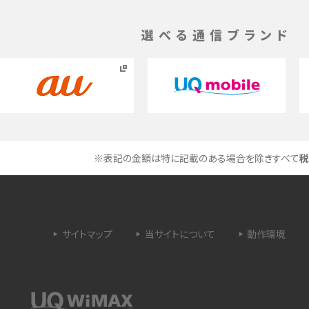
く解説
メリット、オフにする方法を解説
選べる通信ブランド
 proを比較！サイズやカメ
iPhoneのバッテリー交換の目安は？交換する方
や費用なども解説
タイムラプスとは？撮影するメリットやおススメの
は？特徴や作り方を解説
シーン、コツなどをわかりやすく解説
※表記の金額は特に記載のある場合を除きすべて
税
ラゴン）とは？性能の確認
画面ミラーリングとは？接続の種類や方法、つな
らない場合の原因を解説
設定方法や練習のポイ
サブスクとは？言葉の意味やメリット、デメリットの
サイトマップ
当サイトについて
動作環境
ほか、サービスの例を解説
？キャリア版との違いや購
iPhoneが充電できない時はどうすればよい？6つ
の原因と対処法