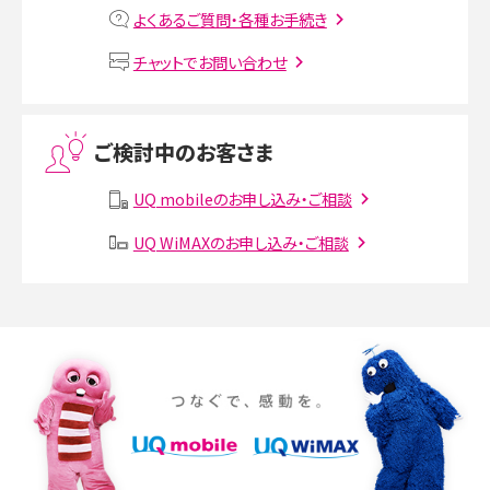
MNOとは？MVNOやMVNEとの違いやメリット・デメリットを解説
よくあるご質問・各種お手続き
VPN接続とは？仕組みや必要性、メリット・デメリット、接続方法を解説
チャットでお問い合わせ
Threads（スレッズ）とは？主な機能や登録方法、投稿の仕方を解説
ご検討中のお客さま
Instagram（インスタグラム）でスクショするとバレる？バレるケースや撮り方も解
説
UQ mobileのお申し込み・ご相談
UQ WiMAXのお申し込み・ご相談
SMSとは？料金やできること、注意点や届かない時の対処法を解説
Discord（ディスコード）とは？使い方や用語の意味、便利な機能を解説
iPhone 16eとiPhone SE（第3世代）の違いは？サイズやスペックを比較して解説
iPhone 16eとiPhone 14を徹底比較！スペック・機能の違いをわかりやすく紹介
iPhone 16シリーズのモデルを比較！価格・サイズ・カメラ性能の違いを徹底解説