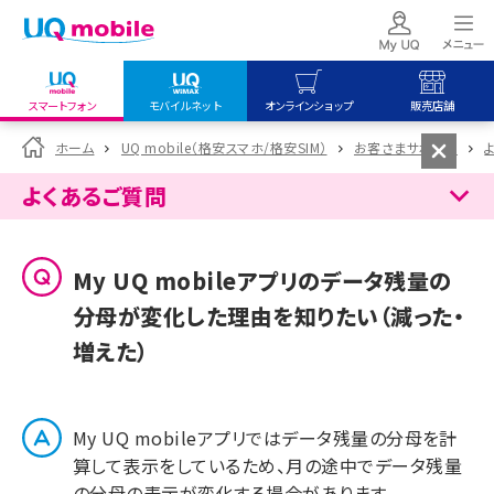
スマートフォン
モバイルネット
オンラインショップ
販売店舗
my UQ WiMAX
UQ mobile
UQ mobile
ホーム
UQ mobile（格安スマホ/格安SIM）
お客さまサポート
UQ WiMAX ご契約の方
オンラインショップ
販売店舗
よくあるご質問
My UQ mobile
UQ WiMAX
UQ WiMAX
UQ mobile ご契約の方
オンラインショップ
販売店舗
My UQ mobileアプリのデータ残量の
UQ mobile
分母が変化した理由を知りたい（減った・
データチャージサイト
増えた）
My UQ mobileアプリではデータ残量の分母を計
算して表示をしているため、月の途中でデータ残量
の分母の表示が変化する場合があります。