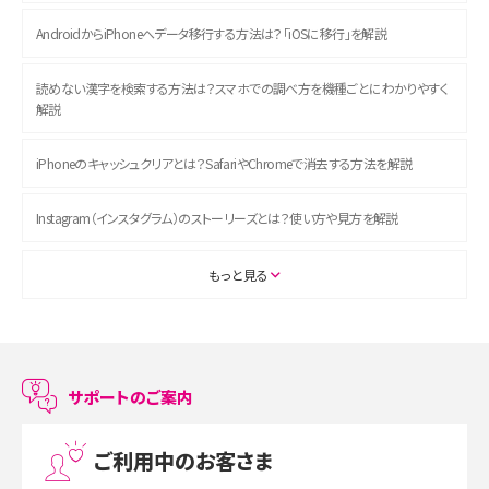
AndroidからiPhoneへデータ移行する方法は？「iOSに移行」を解説
読めない漢字を検索する方法は？スマホでの調べ方を機種ごとにわかりやすく
解説
iPhoneのキャッシュクリアとは？SafariやChromeで消去する方法を解説
Instagram（インスタグラム）のストーリーズとは？使い方や見方を解説
ASMRとは？初心者向けの代表ジャンルや楽しみ方を解説
もっと見る
スマホのアラーム設定方法を解説！鳴らない原因と対処法、便利機能も紹介
LINEで友だちを削除する方法は？方法ごとの影響や復活・復元する方法も解説
サポートのご案内
プリペイドSIMとは？種類やメリット・デメリット、利用までの流れを解説
ご利用中のお客さま