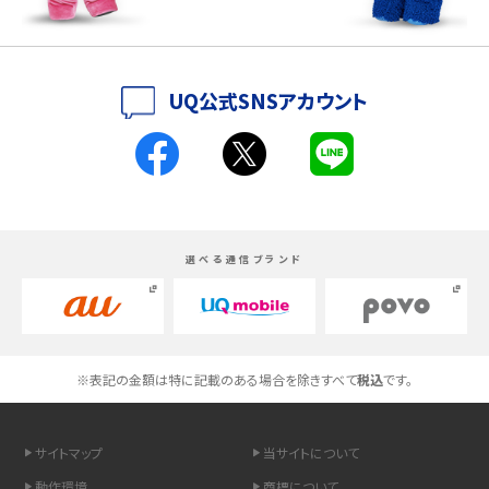
iPhone 16とiPhone 15の違いは？カメラ・スペック・機能を徹底比較
iPhoneの機種変更のやり方は？事前準備・手順やデータ移行方法をわかりやす
UQ公式SNSアカウント
く解説
スマホが高い理由は？購入費用を抑える方法や端末を選ぶ時の注意点を解説！
Androidスマホとは？特徴やメリット・デメリット、おススメ機種を紹介
選べる通信ブランド
高校生にスマホ制限は必要？所持率やメリット・デメリットを詳しく紹介
スマホのネット通信速度が遅い原因は？すぐできる対処法や見直すポイントを解
説
※表記の金額は特に記載のある場合を除きすべて
税込
です。
スマホや携帯端末の通信速度制限とは？回避のコツや解除のタイミング・方法
を解説
サイトマップ
当サイトについて
LINEの引き継ぎ方法は？対象データや事前準備・条件・注意点などを解説
動作環境
商標について