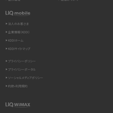
LINEの通知がこない時の原因と対処法9選！設定の確認手順も解説
非通知設定とは？184で電話をかける方法やiPhone・Androidの設定を解説
法人のお客さま
企業情報（KDDI）
iCloudの使用容量を減らす9つの方法！使用状況の確認手順も紹介
KDDIホーム
スマホのウィジェットとは？iPhone・Androidの設定方法やおススメを紹介
KDDIサイトマップ
リプライ機能とは？LINE、X（旧Twitter）、Instagram、TikTokで送る方法を解説
プライバシーポリシー
プライバシーポータル
インスタのDMの送り方は？便利機能の使い方や注意点をわかりやすく解説
ソーシャルメディアポリシー
Bluetooth®とは？Wi-Fiとの違いやスマホ・PCとの接続方法を解説
約款•利用規約
LINEで送信取り消しをする方法は？相手に知られるのか、削除との違いも紹介
「iPhoneを探す」の使い方と設定方法を紹介！ブラウザやアプリから探す方法を