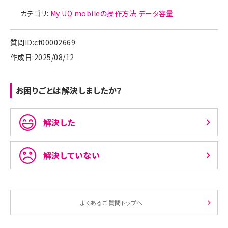
（例）月の最初に起動した時のデータ残量の合計値が、ト
カテゴリ:
My UQ mobileの操作方法
データ容量
クトクプラン（基本データ容量15GB）の基本データ容量
を下回る場合
質問ID:cf00002669
作成日:2025/08/12
お困りごとは解決しましたか？
解決した
当月データ（7.50GB）＋くりこし分（0.00GB）＋データチャ
解決していない
ージ分（0.00GB）＝データ残量の合計値（7.50GB）
データ残量の合計値が基本データ容量を下回るので、デー
タ残量分母は基本データ容量の15GBとなります。
よくあるご質問トップへ