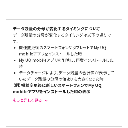
（例）月の最初に起動した時のデータ残量の合計値が、ト
クトクプラン（基本データ容量15GB）の基本データ容量
を上回る場合
データ残量の分母が変化するタイミングについて
データ残量の分母が変化するタイミングは以下の通りで
す。
機種変更後のスマートフォンやタブレットでMy UQ
mobileアプリをインストールした時
My UQ mobileアプリを削除し、再度インストールした
時
データチャージにより、データ残量の合計値が表示して
いたデータ残量の分母の値よりも大きくなった時
（例）機種変更後に新しいスマートフォンでMy UQ
当月データ（13.00GB）＋くりこしデータ（0.00GB）＋デー
mobileアプリをインストールした時の表示
タチャージ分（4.50GB）＝データ残量の合計値
（17.50GB）
もっと詳しく見る
データ残量の合計値が基本データ容量を上回るので、デー
タ残量の合計値の小数点を切り上げてデータ残量分母は
18GBとなります。