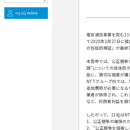
my UQ WiMAX
電気通信事業を営む2
て2020年1月27日
の包括的検証」が最終
本答申では、公正競争
囲"についての具体的
仮に、適切な措置が講
NTTグループ内では
追加費用が必要になる
業者が排除され、これ
など、利用者利益を損
したがって、21社は
1．公正競争の確保の
2．"公正競争を阻害