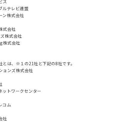
ビス
ブルテレビ連盟
ーン株式会社
株式会社
ンズ株式会社
nning株式会社
9社とは、※１の21社と下記の8社です。
ションズ株式会社
社
ネットワークセンター
レコム
会社