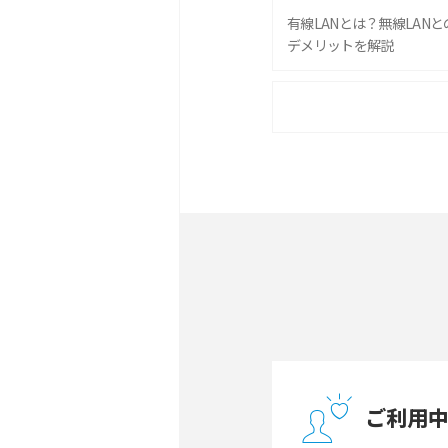
有線LANとは？無線LAN
デメリットを解説
ポケット型Wi-Fiをレン
は？選び方や向いている方
ポケット型Wi-Fiとは？
ト・デメリットを解説
無制限で利用できるポケット
方や通信費を抑える方法も
ONU（光回線終端装置）
ー・ホームゲートウェイと
ご利用
テザリングはWi-Fiとど