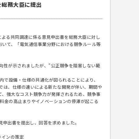
を総務大臣に提出
プによる共同調達に係る意見申出書を総務大臣に対し
会において、「電気通信事業分野における競争ルール等
向性が示されましたが、"公正競争を阻害しない範
プ内で設備・仕様の共通化が図られることにより、
社では、仕様の違いによる新たな開発が伴い、期間や
て、強大なコスト競争力が発揮されるため、競争事
者料金の高止まりやイノベーションの停滞が起こる
意見申出書を提出し、回答を求めました。
ラインの策定