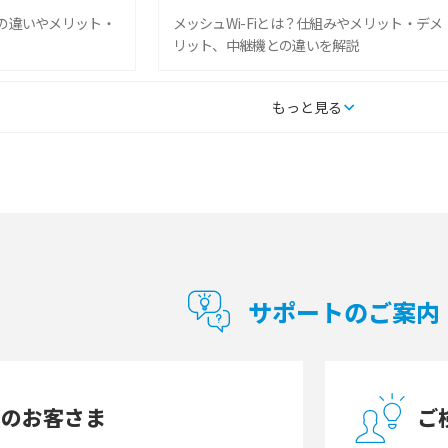
との違いやメリット・
メッシュWi-Fiとは？仕組みやメリット・デメ
リット、中継機との違いを解説
タルするメリットと
持ち運びできるポケット型Wi-Fiのおススメの
もっと見る
の特徴も紹介
選び方は？メリット・デメリットも紹介
通信の仕組みやメリッ
工事不要！置くだけWi-Fiの特徴は？メリッ
ト・デメリットや選び方を解説
型Wi-Fiは？選び
ポケット型Wi-Fi（モバイルWi-Fi）とは？おス
紹介
スメする方の特徴や選び方を解説
サポートのご案内
とは？モデム・ルータ
ギガバイト（GB）とは？1GBの目安やギガが
の違いを解説
足りない時の対処法を紹介
中のお客さま
ご
う違う？接続方法や注
Wi-Fiを自宅に設置する方法は？必要なことや