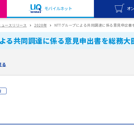
モバイルネット
オ
UQ mo
ニュースリリース
2020年
NTTグループによる共同調達に係る意見申出書
オンライ
による共同調達に係る意見申出書を総務大
UQ Wi
オンライ
戻る
報