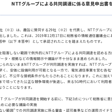
NTTグループによる共同調達に係る意見申出書
1社（※1）は、趣旨に賛同する29社（※2）を代表し、NTTグルー
に提出しました。これは、2019年12月17日に総務省の情報通信審議
答申（以下 本答申）として承認されたことを踏まえたものです。
を阻害しない範囲で例外的にNTTグループによる共同調達を認める方
データ・根拠などの情報開示や議論が不十分なまま進められました。
じられないままNTTグループが共同調達を実施すれば、NTTグルー
、早く、安価に設備利用が可能となる一方で、電気通信事業を営む各
など、不公平な接続条件がもたらされることになります。これに加え
まで培ってきた公正な競争環境が後退し、来る5G時代において利用
なうことになります。
NTT グループが共同調達を開始する前に、下記3点について総務省に
ために必要な議論の実施
しない範囲"での共同調達実施に係る審査・認可基準などの運用ガイド