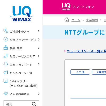
スマートフォン
my UQ WiMAX
ホーム
企業情報
UQ WiMAX ご契約の方
NTTグループ
ご検討中の方へ
My UQ mobile
料金プラン･サービス
UQ mobile ご契約の方
製品･端末
UQ mobile
ニュースリリース一覧に
データチャージサイト
対応サービスエリア
お客さまサポート
その他
企業情
キャンペーン一覧
CMギャラリー
(テレビCM･WEB動画)
法人のお客さま