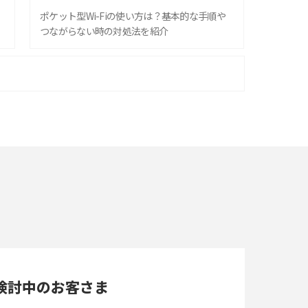
ポケット型Wi-Fiの使い方は？基本的な手順や
つながらない時の対処法を紹介
ポケット型Wi-Fiはクレカなしでも利用でき
る？口座振替の方法や注意点も解説
ポケット型Wi-Fiを月額なしで利用できるのは
なぜ？メリット・デメリットも紹介
即日受け取りできるポケット型Wi-Fiはある？
すぐに使うための方法や注意点も解説
Wi-Fi 6とは？Wi-Fi 5との違いやメリットと注意
点、規格の種類も解説
検討中のお客さま
光ファイバーとは？仕組みやメリット・デメリ