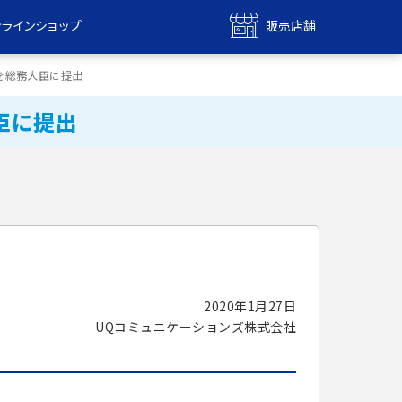
ンラインショップ
販売店舗
bile
UQ mobile
を総務大臣に提出
ンショップ
販売店舗
臣に提出
MAX
UQ WiMAX
ンショップ
販売店舗
2020年1月27日
UQコミュニケーションズ株式会社