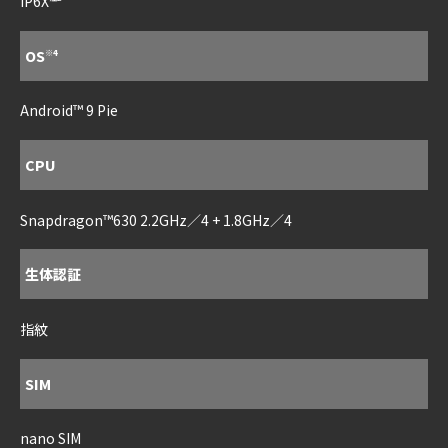
IP6X
OS
※4
Android™ 9 Pie
CPU
Snapdragon™630 2.2GHz／4 + 1.8GHz／4
生体認証
指紋
SIM
nano SIM