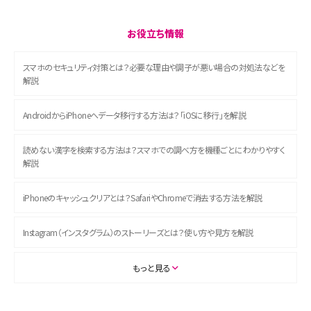
お役立ち情報
スマホのセキュリティ対策とは？必要な理由や調子が悪い場合の対処法などを
解説
AndroidからiPhoneへデータ移行する方法は？「iOSに移行」を解説
読めない漢字を検索する方法は？スマホでの調べ方を機種ごとにわかりやすく
解説
iPhoneのキャッシュクリアとは？SafariやChromeで消去する方法を解説
Instagram（インスタグラム）のストーリーズとは？使い方や見方を解説
ASMRとは？初心者向けの代表ジャンルや楽しみ方を解説
もっと見る
スマホのアラーム設定方法を解説！鳴らない原因と対処法、便利機能も紹介