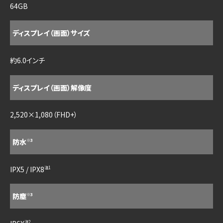
64GB
ディスプレイ（画面）サイズ
約6.0インチ
ディスプレイ（画面）解像度
2,520×1,080（FHD+）
防水
※3
IPX5 / IPX8
注1
防塵
※3
注2