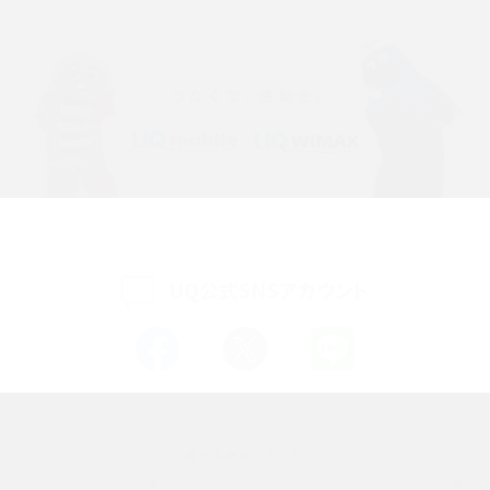
iPhone 16eとiPhone SE（第3世代）の違いは？サイズやスペックを比較して解説
iPhone 16eとiPhone 14を徹底比較！スペック・機能の違いをわかりやすく紹介
iPhone 16シリーズのモデルを比較！価格・サイズ・カメラ性能の違いを徹底解説
iPhone 16とiPhone 15の違いは？カメラ・スペック・機能を徹底比較
iPhoneの機種変更のやり方は？事前準備・手順やデータ移行方法をわかりやす
く解説
UQ公式SNSアカウント
スマホが高い理由は？購入費用を抑える方法や端末を選ぶ時の注意点を解説！
Androidスマホとは？特徴やメリット・デメリット、おススメ機種を紹介
高校生にスマホ制限は必要？所持率やメリット・デメリットを詳しく紹介
選べる通信ブランド
スマホのネット通信速度が遅い原因は？すぐできる対処法や見直すポイントを解
説