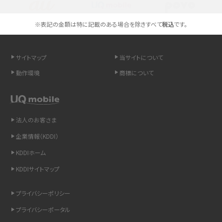
スマホや携帯端末の通信速度制限とは？回避のコツや解除のタイミング・方法
※表記の金額は特に記載のある場合を除きすべて
税込
です。
を解説
サイトマップ
当サイトについて
LINEの引き継ぎ方法は？対象データや事前準備・条件・注意点などを解説
動作環境
商標について
LINEの通知がこない時の原因と対処法9選！設定の確認手順も解説
非通知設定とは？184で電話をかける方法やiPhone・Androidの設定を解説
法人のお客さま
iCloudの使用容量を減らす9つの方法！使用状況の確認手順も紹介
企業情報（KDDI）
KDDIホーム
スマホのウィジェットとは？iPhone・Androidの設定方法やおススメを紹介
KDDIサイトマップ
リプライ機能とは？LINE、X（旧Twitter）、Instagram、TikTokで送る方法を解説
プライバシーポリシー
インスタのDMの送り方は？便利機能の使い方や注意点をわかりやすく解説
プライバシーポータル