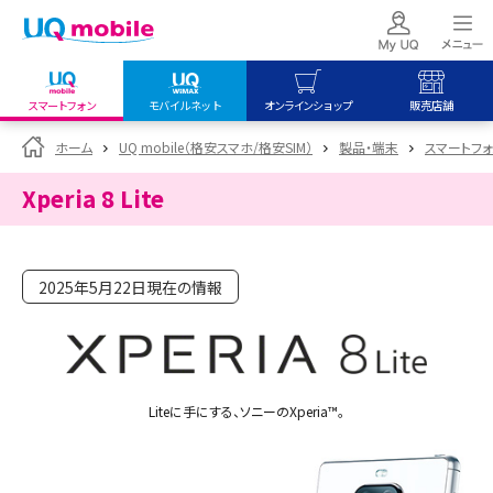
スマートフォン
モバイルネット
オンラインショップ
販売店舗
my UQ WiMAX
UQ mobile
UQ mobile
ホーム
UQ mobile（格安スマホ/格安SIM）
製品・端末
スマートフォン
UQ WiMAX ご契約の方
オンラインショップ
販売店舗
Xperia 8 Lite
My UQ mobile
UQ WiMAX
UQ WiMAX
UQ mobile ご契約の方
オンラインショップ
販売店舗
UQ mobile
2025年5月22日現在の情報
データチャージサイト
Liteに手にする、ソニーのXperia™。