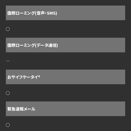
国際ローミング(音声・SMS)
○
国際ローミング(データ通信)
―
おサイフケータイ®
○
緊急速報メール
○