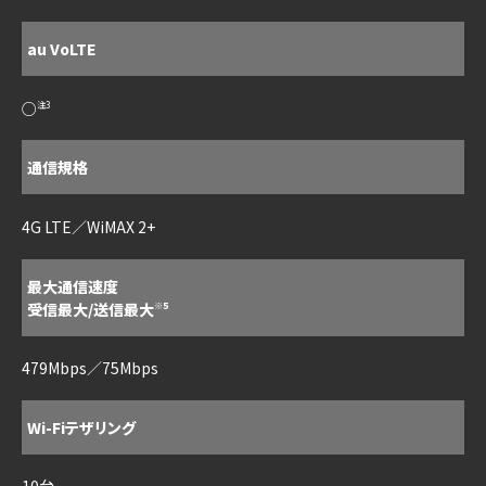
au VoLTE
○
注3
通信規格
4G LTE／WiMAX 2+
最大通信速度
受信最大/送信最大
※5
479Mbps／75Mbps
Wi-Fiテザリング