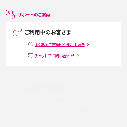
LINEで友だちを削除する方法は？方法ごとの影響や復活・復元する方法も解説
サポートのご案内
プリペイドSIMとは？種類やメリット・デメリット、利用までの流れを解説
ご利用中のお客さま
MNOとは？MVNOやMVNEとの違いやメリット・デメリットを解説
よくあるご質問・各種お手続き
VPN接続とは？仕組みや必要性、メリット・デメリット、接続方法を解説
チャットでお問い合わせ
Threads（スレッズ）とは？主な機能や登録方法、投稿の仕方を解説
Instagram（インスタグラム）でスクショするとバレる？バレるケースや撮り方も解
ご検討中のお客さま
説
UQ mobileのお申し込み・ご相談
SMSとは？料金やできること、注意点や届かない時の対処法を解説
UQ WiMAXのお申し込み・ご相談
Discord（ディスコード）とは？使い方や用語の意味、便利な機能を解説