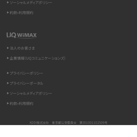
ソーシャルメディアポリシー
Bluetooth®とは？Wi-Fiとの違いやスマホ・PCとの接続方法を解説
約款•利用規約
LINEで送信取り消しをする方法は？相手に知られるのか、削除との違いも紹介
「iPhoneを探す」の使い方と設定方法を紹介！ブラウザやアプリから探す方法を
詳しく解説
法人のお客さま
Wi-Fiを快適に使うための速度はどれくらい？用途別の目安・回線ごとの平均を
企業情報（UQコミュニケーションズ）
紹介
プライバシーポリシー
LINEの着信音や通知音の設定・変更方法を解説！鳴らない場合の対処法も紹介
プライバシーポータル
ソーシャルメディアポリシー
着信拒否とは？設定方法やブロックした番号の確認方法を解説
約款•利用規約
LINEでブロックされているか確認する方法は？手順や注意点を解説
KDDI株式会社 東京都公安委員会 第301001102509号
iCloudとは？バックアップ設定方法や空き容量が足りない時の対処法を紹介
COPYRIGHT © KDDI CORPORATION, ALL RIGHTS RESERVED.