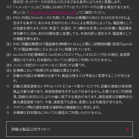
用状況・ネットワークの状況などのさまざまな条件により大きく変動します。
※7
「＋メッセージ」のご利用にはSMSアプリのアップデートが必要な場合があります。
詳しくは、「
＋メッセージ（プラスメッセージ）
」でご確認ください。
注1
IPX5：内径6.3mmのノズルを用いて、約3mの距離から約12.5ℓ/分の水を3分以上
注水する条件で、あらゆる方向からのノズルによる噴流水によっても、電話機として
の性能を保ちます。IPX8：常温で、水道水、かつ静水の水深1.5mの水槽に電話機本
体を静かに沈め、約30分間水底に放置しても、本体内部に浸水せず、電話機として
の機能を保ちます。
注2
IP6X：防塵試験管内で電話機を8時間かくはんした際に、試験用粉塵（直径75µm以
下）が電話機内部に入らないように保護されています。
注3
au VoLTE対応機種同士（auの4G LTEエリアもしくは5Gエリア内）の場合、高音質
通話となります。日本国内において3G通信はご利用いただけません。
注4
ハイレゾ対応のヘッドホンなど（別売）が必要です。
注5
各機種において制限される機能は異なります。
※
記載の内容は本機種の仕様です。製品仕様などは予告なく変更することがありま
す。
※
記載の通信速度はいずれもベストエフォート型サービスです。記載の速度は技術規
格上の最大値であり、実使用速度を示すものではありません。お客さまのご利用環
境、回線の状況などにより大幅に低下する場合があります。通信速度は記載時点の
最大通信速度であり、今後、速度低下も含め、変更になる可能性があります。
※
テザリング時の通信速度は接続先の機器能力に依存します。
※
本機種は日本国内において3G通信はご利用いただけません。
詳細は製品公式サイトへ