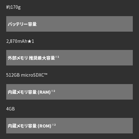
約170g
バッテリー容量
2,870mAh★1
外部メモリ 推奨最大容量
※1
512GB microSDXC™
内蔵メモリ容量 (RAM)
※2
4GB
内蔵メモリ容量 (ROM)
※2