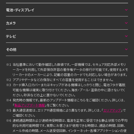
電池・ディスプレイ
カメラ
テレビ
その他
※1
当社基準において動作確認した数値です。一部機種では、セキュア対応外部メモリ
ーカードを利用して外部保存許容の著作権データの移行が可能です。使用するメモ
リーカードのメーカーにより、記載の容量のカードでも対応しない場合があります。
※2
アプリやデータなどの保存にすべての容量を使用することはできません。
※3
カード挿入口カバーまたはキャップがある機種はしっかりと閉じ、電池フタが着脱
可能な機種は確実に取り付けてください。海水・プール・温泉の中に浸けないでく
ださい。砂浜などの上に置かないでください。
※4
発売時の情報です。最新のアップデート情報はこちらをご確認ください。詳しくは、
「
製品アップデート情報
」をご覧ください。
※5
最大通信速度は、エリアや通信規格により異なります。詳しくは、「
エリアマップ
」で
ご確認ください。
※6
連続通話時間および連続待受時間は、電波を正常に受信できる静止状態での平均
的な利用可能時間です。実際にお客さまが使用できる時間は、通話の時間、回数、
メール作成の時間、メール送受信回数、インターネット・各種アプリケーションの使