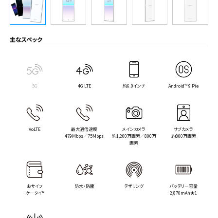
主なスペック
5G
4G LTE
約6.0インチ
Android™ 9 Pie
VoLTE
最大通信速度
メインカメラ
サブカメラ
479Mbps／75Mbps
約1,200万画素／800万
約800万画素
画素
おサイフ
防水・防塵
テザリング
バッテリー容量
ケータイ®
2,870mAh★1