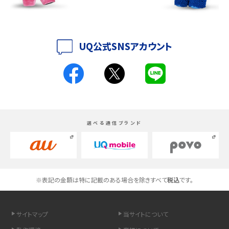
SIMカードやeSIMの開通手続きを行う場合は以下
iPhone 16とiPhone 15の違いは？カメラ・スペック・機能を徹底比較
ページをご確認ください。
iPhoneの機種変更のやり方は？事前準備・手順やデータ移行方法をわかりやす
SIMカード開通手続き
く解説
UQ公式SNSアカウント
eSIM開通手続き
お客さま情報を入力し、「入
スマホが高い理由は？購入費用を抑える方法や端末を選ぶ時の注意点を解説！
現在利用中の回線が止まっ
STEP
力内容を確定する」をタッ
STEP
Androidスマホとは？特徴やメリット・デメリット、おススメ機種を紹介
6
4
たことを確認する
現在利用中の回線が止まっ
STEP
プし、次の画面で「送信す
6
高校生にスマホ制限は必要？所持率やメリット・デメリットを詳しく紹介
選べる通信ブランド
たことを確認する
る」をタップ
以上で回線切替え手続きは完了です。
スマホのネット通信速度が遅い原因は？すぐできる対処法や見直すポイントを解
SIMカード／eSIMの開通
SIMカードやeSIMの開通手続きを行う場合は以下
STEP
説
以上で回線切替え手続きは完了です。
6
ページをご確認ください。
手続きを行う
SIMカードやeSIMの開通手続きを行う場合は以下
SIMカード開通手続き
スマホや携帯端末の通信速度制限とは？回避のコツや解除のタイミング・方法
※表記の金額は特に記載のある場合を除きすべて
税込
です。
ページをご確認ください。
を解説
eSIM開通手続き
以上で手続きは完了です。
SIMカード開通手続き
サイトマップ
当サイトについて
LINEの引き継ぎ方法は？対象データや事前準備・条件・注意点などを解説
以下のページを参考に、購入内容に応じた開通手
eSIM開通手続き