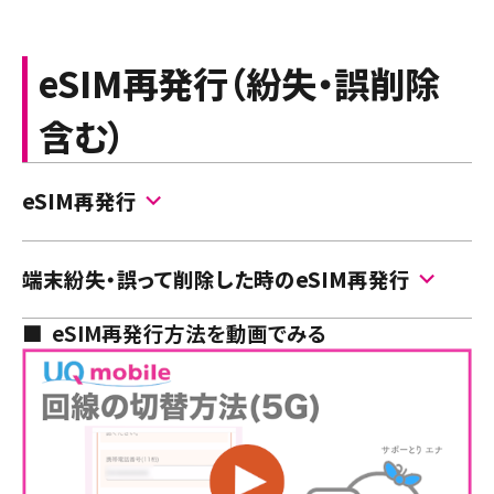
端末受け取りの場合、本人確認のための手続きが必
データ移行とバックアップの方法
注意
手続き受付時間
要です。事前に注意事項や受付時間などご確認くださ
※
auのページへ移動します。
9:00 - 21:15
eSIM再発行（紛失・誤削除
い。
・
回線切替え後は、現在ご利用中のSIMカード／eSIMでの通
手続き受付時間
※
終了時間直前にお手続きした場合、手続き完了が翌日になる場合
話・通信がご利用いただけません。
0:05 - 23:55
があります。
含む）
注意
・
回線切替えをしない場合、商品到着から7日後に自動的に
※
終了時間直前にお手続きした場合、手続き完了が翌日になる場合
※
システムメンテナンス中の場合、受付時間内であっても回線切替え
回線切替えが完了します。
があります。
できません。
商品の受け取りには期日があります。
日本郵便からのメールに
eSIM再発行
・
必要に応じて、事前にデータのバックアップを行ってくださ
ご準備いただく情報
※
システムメンテナンス中の場合、受付時間内であっても回線切替え
記載の受渡期限日を過ぎると返品手続きをさせていただきま
い。
できません。
・
ご注文番号
※
詳細は以下のページをご確認ください。
す。返品手続きが完了まで次のご注文を承ることができません。
eSIM再発行後は、回線切替えが必要となります。
ご準備いただく情報
データ移行とバックアップの方法
・
ご注文履歴の確認用パスワード
端末紛失・誤って削除した時のeSIM再発行
※
事前に注意事項や受付時間などご確認ください。
・
ご注文番号
※
手続き受付時間
※
auのページへ移動します。
・
切り替え予定の携帯電話番号
6:00 - 21:15
・
ご注文履歴の確認用パスワード
eSIM再発行方法を動画でみる
※
eSIMを利用している端末を紛失した場合や、利用中のeSIM
注意
※
ご注文番号／ご注文履歴の確認用パスワードは「ご注文内容の確
手続き受付時間
※
終了時間直前にお手続きした場合、手続き完了が翌日になる場合
を誤って削除してしまった場合、撮影による本人確認（eKYC）
認」メールに記載されています。
・
切り替え予定の携帯電話番号
があります。
0:05 - 23:55
手続き手順
を伴ったお手続きが必要です。また、手続きのため、本人確認
・
回線切替え手続きの期限はお申込みから
2日間
です。2日間
※
ご注文番号／ご注文履歴の確認用パスワードは「ご注文内容の確
※
終了時間直前にお手続きした場合、手続き完了が翌日になる場合
※
システムメンテナンス中の場合、受付時間内であっても回線切替え
を過ぎると自動キャンセルとなりますので、再度、再発行の
認」メールに記載されています。
書類のご用意をお願いいたします。
があります。
できません。
お申込み手続きを行ってください。
手続き手順
誤って削除したeSIMを再発行する方法を知りたい
ご準備いただく情報
※
システムメンテナンス中の場合、受付時間内であってもお手続きで
・
回線切替え後は、現在ご利用中のSIMカード／eSIMでの通