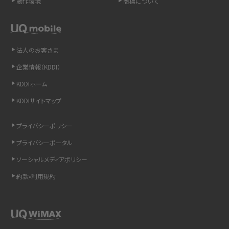
動作環境
商標について
続きを行ってください。
LINEの通知がこない時の原因と対処法9選！設定の確認手順も解説
SIMカード開通手続き
eSIM開通手続き
非通知設定とは？184で電話をかける方法やiPhone・Androidの設定を解説
法人のお客さま
iCloudの使用容量を減らす9つの方法！使用状況の確認手順も紹介
企業情報（KDDI）
KDDIホーム
スマホのウィジェットとは？iPhone・Androidの設定方法やおススメを紹介
KDDIサイトマップ
リプライ機能とは？LINE、X（旧Twitter）、Instagram、TikTokで送る方法を解説
プライバシーポリシー
インスタのDMの送り方は？便利機能の使い方や注意点をわかりやすく解説
プライバシーポータル
ソーシャルメディアポリシー
Bluetooth®とは？Wi-Fiとの違いやスマホ・PCとの接続方法を解説
約款•利用規約
LINEで送信取り消しをする方法は？相手に知られるのか、削除との違いも紹介
「iPhoneを探す」の使い方と設定方法を紹介！ブラウザやアプリから探す方法を
詳しく解説