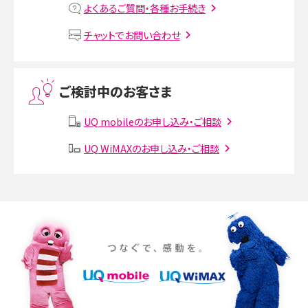
よくあるご質問・各種お手続き
VPN接続とは？仕組みや必要性、メリット・デメリット、接続方法を解説
チャットでお問い合わせ
Threads（スレッズ）とは？主な機能や登録方法、投稿の仕方を解説
ご検討中のお客さま
Instagram（インスタグラム）でスクショするとバレる？バレるケースや撮り方も解
回線を切り替える電話番号
説
手順に沿って内容を確認
STEP
UQ mobileのお申し込み・ご相談
を確認し、間違いなければ
回線を切り替える電話番号
5
STEP
SMSとは？料金やできること、注意点や届かない時の対処法を解説
UQ WiMAXのお申し込み・ご相談
し、「機種変更／SIM・eSIM
STEP
3
プラン・サービスを利用す
「通話可能にする」をタップ
を確認し、間違いなければ
5
Discord（ディスコード）とは？使い方や用語の意味、便利な機能を解説
交換」をタップ
る電話番号を確認し、間違
「通話可能にする」をタップ
STEP
iPhone 16eとiPhone SE（第3世代）の違いは？サイズやスペックを比較して解説
いなければ「プラン・サービ
現在利用中の回線が止まっ
5
STEP
6
iPhone 16eとiPhone 14を徹底比較！スペック・機能の違いをわかりやすく紹介
スの利用を開始する」をタ
たことを確認する
iPhone 16シリーズのモデルを比較！価格・サイズ・カメラ性能の違いを徹底解説
ップ
以上で回線切替え手続きは完了です。