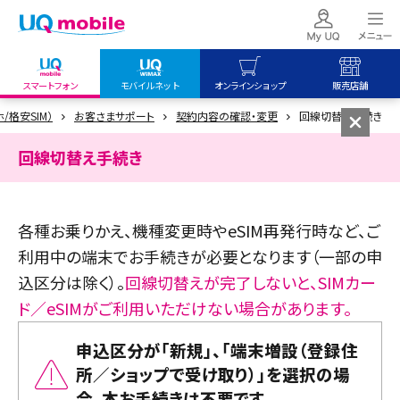
スマートフォン
モバイルネット
オンラインショップ
販売店舗
ホ/格安SIM）
お客さまサポート
契約内容の確認・変更
回線切替え手続き
my UQ WiMAX
UQ mobile
UQ mobile
UQ WiMAX ご契約の方
オンラインショップ
販売店舗
回線切替え手続き
My UQ mobile
UQ WiMAX
UQ WiMAX
UQ mobile ご契約の方
オンラインショップ
販売店舗
各種お乗りかえ、機種変更時やeSIM再発行時など、ご
UQ mobile
利用中の端末でお手続きが必要となります（一部の申
データチャージサイト
込区分は除く）。
回線切替えが完了しないと、SIMカー
ド／eSIMがご利用いただけない場合があります。
申込区分が「新規」、「端末増設（登録住
所／ショップで受け取り）」を選択の場
合、本お手続きは不要です