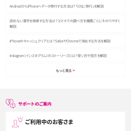
AndroidからiPhoneへデータ移行する方法は？「iOSに移行」を解説
読めない漢字を検索する方法は？スマホでの調べ方を機種ごとにわかりやすく
解説
iPhoneのキャッシュクリアとは？SafariやChromeで消去する方法を解説
回線を切り替える電話番号
STEP
Instagram（インスタグラム）のストーリーズとは？使い方や見方を解説
4
を入力し、「次へ」をタップ
回線を切り替える電話番号
プラン・サービスを利用す
STEP
ASMRとは？初心者向けの代表ジャンルや楽しみ方を解説
もっと見る
4
STEP
を入力し、「次へ」をタップ
る電話番号を入力し、「次
4
スマホのアラーム設定方法を解説！鳴らない原因と対処法、便利機能も紹介
回線を切り替える電話番号
へ」をタップ
LINEで友だちを削除する方法は？方法ごとの影響や復活・復元する方法も解説
STEP
サポートのご案内
を確認し、間違いなければ
5
プリペイドSIMとは？種類やメリット・デメリット、利用までの流れを解説
「通話可能にする」をタップ
ご利用中のお客さま
MNOとは？MVNOやMVNEとの違いやメリット・デメリットを解説