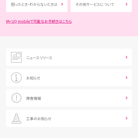
※1
My UQ mobileの
お手続き履歴
にてご確認いただけます。
文内容の確認」メールに記載されています。
困ったとき・わからないときは
その他サービスについて
をタップし、au ID／パスワ
「au IDでログインへ進む」
STEP
※
ご注文番号／ご注文履歴の確認用パスワードは「ご注
※2
ご契約時に設定した4桁の数字です。忘れてしまった場合は「
2
文内容の確認」メールに記載されています。
4桁の暗証番号を忘れたので対処方法を知りたい
」で詳細を確
My UQ mobileで可能なお手続きはこちら
ードを入力し、ログインす
をタップし、au ID／パスワ
STEP
認ください。
手続き手順
2
る
ードを入力し、ログインす
る
ニュースリリース
「オンライン回線切替のお
STEP
1
手続き」にアクセス
お知らせ
障害情報
オンライン回線切替のお手続きはこちら
※
書面のQRコードからもアクセスできます。
工事のお知らせ
「SIM・eSIM再発行のお客
STEP