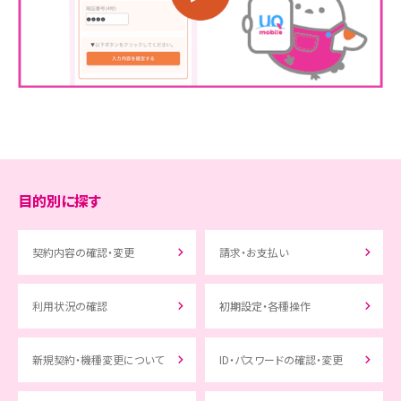
・
au ID
オンラインショップの「ご注
きません。
STEP
話・通信がご利用いただけません。
ご準備いただく情報
1
・
au IDのパスワード
・
必要に応じて、事前にデータのバックアップを行ってくださ
文履歴」にアクセス
オンラインショップの「ご注
・
au ID
STEP
い。
・
利用する携帯電話番号
1
詳細は以下のページをご確認ください。
・
au IDのパスワード
文履歴」にアクセス
手続き手順
データ移行とバックアップの方法
ご注文履歴はこちら
・
利用する携帯電話番号
※
auのページへ移動します。
手続き手順
※
UQ mobileのタブに切り替わるまで少し時間がかかる
ご注文履歴はこちら
場合があります。
手続き受付時間
オンラインショップの「ご注
STEP
※
UQ mobileのタブに切り替わるまで少し時間がかかる
0:05 - 23:55
1
目的別に探す
場合があります。
※
終了時間直前にお手続きした場合、手続き完了が翌日になる場合
文履歴」にアクセス
オンラインショップの「ご注
「ご注文番号の入力へ進む」
STEP
があります。
1
契約内容の確認・変更
請求・お支払い
文履歴」にアクセス
をタップし、ご注文番号／ご
※
システムメンテナンス中の場合、受付時間内であっても回線切替え
「ご注文番号の入力へ進む」
STEP
ご注文履歴はこちら
できません。
2
注文履歴の確認用パスワー
ご準備いただく情報
をタップし、ご注文番号／ご
利用状況の確認
初期設定・各種操作
STEP
※
UQ mobileのタブに切り替わるまで少し時間がかかる
ご注文履歴はこちら
・
申込書番号(申し込み番号)
※1
2
場合があります。
ドを入力し、ログインする
注文履歴の確認用パスワー
※
UQ mobileのタブに切り替わるまで少し時間がかかる
・
4桁の暗証番号
※2
新規契約・機種変更について
ID・パスワードの確認・変更
場合があります。
ドを入力し、ログインする
・
現在ご利用中の携帯電話番号
「au IDでログインへ進む」
※
ご注文番号／ご注文履歴の確認用パスワードは「ご注