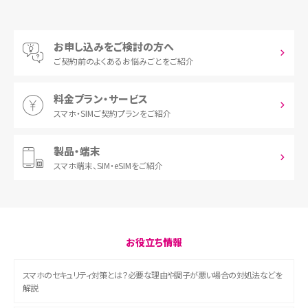
ログイン後、下にスクロー
2
さま」をタップ
STEP
ルし、「回線を切り替える」
ログイン後、下にスクロー
3
お申し込みをご検討の方へ
STEP
ボタンをタップ
ルし、「回線を切り替える」
ご契約前の
よくあるお悩みごとをご紹介
3
ボタンをタップ
ログイン後、「プラン・サー
料金プラン・サービス
スマホ・SIM
ご契約プランをご紹介
STEP
ビスの利用を開始する」を
ページ下部の「変更内容の
3
STEP
製品・端末
3
タップ
確認」を押してください
スマホ端末、
SIM・eSIMをご紹介
回線を切り替える電話番号
STEP
お役立ち情報
4
を入力し、「次へ」をタップ
スマホのセキュリティ対策とは？必要な理由や調子が悪い場合の対処法などを
解説