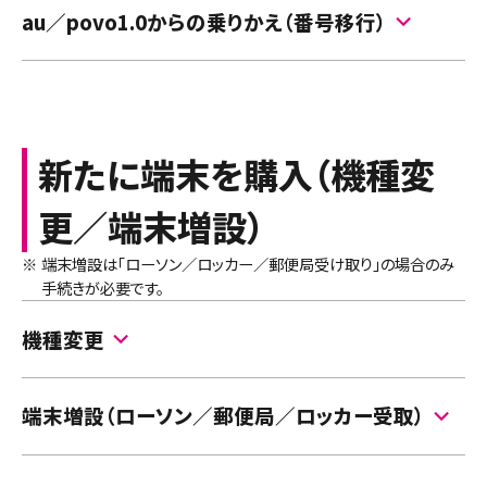
au／povo1.0からの乗りかえ（番号移行）
する手順をご案内します。
事前に注意事項や受付時間などご確認ください。
au／povo1.0から回線切替えをする手順をご案内し
ます。
注意
事前に注意事項や受付時間などご確認ください。
新たに端末を購入（機種変
・
回線切替え後は、現在ご利用中のSIMカード／eSIMでの通
注意
話・通信がご利用いただけません。
更／端末増設）
・
回線切替えをしない場合、商品到着から7日後に自動的に
・
回線切替え後は、現在ご利用中のSIMカード／eSIMでの通
回線切替えが完了します。
※
端末増設は「ローソン／ロッカー／郵便局受け取り」の場合のみ
話・通信がご利用いただけません。
MNPはMNP予約番号の有効期限最終日に行います。
手続きが必要です。
・
回線切替えをしない場合、商品到着から7日後に自動的に
・
自動的に回線切替えができない場合はキャンセルとなり、返
回線切替えが完了します。
機種変更
品手続きが必要になる場合があります。
・
自動的に回線切替えができない場合はキャンセルとなり、返
・
必要に応じて、事前にデータのバックアップを行ってくださ
品手続きが必要になる場合があります。
機種変更に伴い、回線種別の変更があった場合、回線
い。
端末増設（ローソン／郵便局／ロッカー受取）
詳細は以下のページをご確認ください。
切替えが必要となります。
・
必要に応じて、事前にデータのバックアップを行ってくださ
データ移行とバックアップの方法
い。
事前に注意事項や受付時間などご確認ください。
ご契約住所以外（ローソン／郵便局／ロッカー）での
詳細は以下のページをご確認ください。
※
auのページへ移動します。