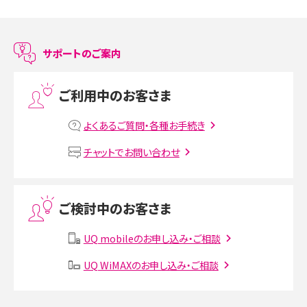
スマホのアラーム設定方法を解説！鳴らない原因と対処法、便利機能も紹介
LINEで友だちを削除する方法は？方法ごとの影響や復活・復元する方法も解説
サポートのご案内
プリペイドSIMとは？種類やメリット・デメリット、利用までの流れを解説
ご利用中のお客さま
MNOとは？MVNOやMVNEとの違いやメリット・デメリットを解説
よくあるご質問・各種お手続き
VPN接続とは？仕組みや必要性、メリット・デメリット、接続方法を解説
チャットでお問い合わせ
Threads（スレッズ）とは？主な機能や登録方法、投稿の仕方を解説
ご検討中のお客さま
Instagram（インスタグラム）でスクショするとバレる？バレるケースや撮り方も解
説
UQ mobileのお申し込み・ご相談
SMSとは？料金やできること、注意点や届かない時の対処法を解説
UQ WiMAXのお申し込み・ご相談
Discord（ディスコード）とは？使い方や用語の意味、便利な機能を解説