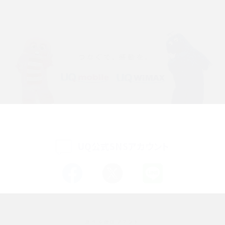
iPhone 16eとiPhone SE（第3世代）の違いは？サイズやスペックを比較して解説
iPhone 16eとiPhone 14を徹底比較！スペック・機能の違いをわかりやすく紹介
iPhone 16シリーズのモデルを比較！価格・サイズ・カメラ性能の違いを徹底解説
iPhone 16とiPhone 15の違いは？カメラ・スペック・機能を徹底比較
iPhoneの機種変更のやり方は？事前準備・手順やデータ移行方法をわかりやす
く解説
UQ公式SNSアカウント
スマホが高い理由は？購入費用を抑える方法や端末を選ぶ時の注意点を解説！
Androidスマホとは？特徴やメリット・デメリット、おススメ機種を紹介
高校生にスマホ制限は必要？所持率やメリット・デメリットを詳しく紹介
選べる通信ブランド