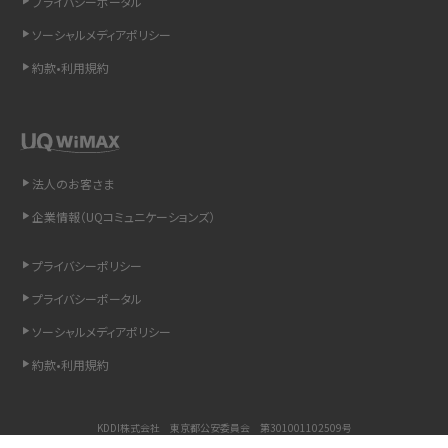
プライバシーポータル
ソーシャルメディアポリシー
Bluetooth®とは？Wi-Fiとの違いやスマホ・PCとの接続方法を解説
約款•利用規約
LINEで送信取り消しをする方法は？相手に知られるのか、削除との違いも紹介
「iPhoneを探す」の使い方と設定方法を紹介！ブラウザやアプリから探す方法を
詳しく解説
法人のお客さま
Wi-Fiを快適に使うための速度はどれくらい？用途別の目安・回線ごとの平均を
企業情報（UQコミュニケーションズ）
紹介
プライバシーポリシー
LINEの着信音や通知音の設定・変更方法を解説！鳴らない場合の対処法も紹介
プライバシーポータル
ソーシャルメディアポリシー
着信拒否とは？設定方法やブロックした番号の確認方法を解説
約款•利用規約
LINEでブロックされているか確認する方法は？手順や注意点を解説
KDDI株式会社 東京都公安委員会 第301001102509号
iCloudとは？バックアップ設定方法や空き容量が足りない時の対処法を紹介