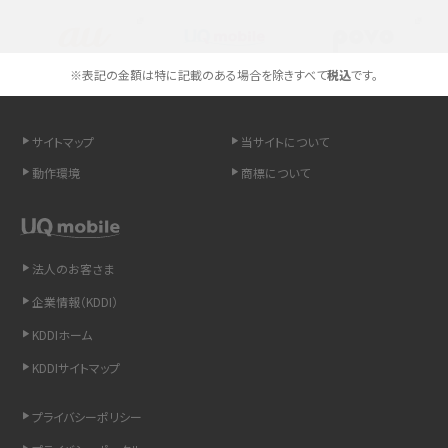
スマホのネット通信速度が遅い原因は？すぐできる対処法や見直すポイントを解
説
スマホや携帯端末の通信速度制限とは？回避のコツや解除のタイミング・方法
※表記の金額は特に記載のある場合を除きすべて
税込
です。
を解説
サイトマップ
当サイトについて
LINEの引き継ぎ方法は？対象データや事前準備・条件・注意点などを解説
動作環境
商標について
LINEの通知がこない時の原因と対処法9選！設定の確認手順も解説
非通知設定とは？184で電話をかける方法やiPhone・Androidの設定を解説
法人のお客さま
iCloudの使用容量を減らす9つの方法！使用状況の確認手順も紹介
企業情報（KDDI）
KDDIホーム
スマホのウィジェットとは？iPhone・Androidの設定方法やおススメを紹介
KDDIサイトマップ
リプライ機能とは？LINE、X（旧Twitter）、Instagram、TikTokで送る方法を解説
プライバシーポリシー
インスタのDMの送り方は？便利機能の使い方や注意点をわかりやすく解説