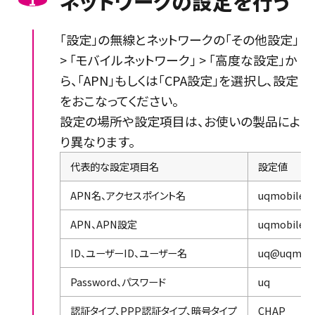
ネットワークの設定を行う
1
「設定」の無線とネットワークの「その他設定」
> 「モバイルネットワーク」 > 「高度な設定」か
ら、「APN」もしくは「CPA設定」を選択し、設定
をおこなってください。
設定の場所や設定項目は、お使いの製品によ
り異なります。
代表的な設定項目名
設定値
APN名、アクセスポイント名
uqmobile.j
APN、APN設定
uqmobile.j
ID、ユーザーID、ユーザー名
uq@uqmobil
Password、パスワード
uq
認証タイプ、PPP認証タイプ、暗号タイプ
CHAP