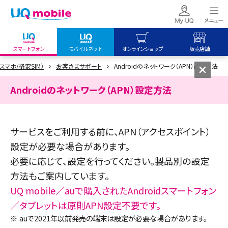
スマートフォン
モバイルネット
オンラインショップ
販売店舗
安スマホ/格安SIM）
お客さまサポート
Androidのネットワーク（APN）設定方法
my UQ WiMAX
UQ mobile
UQ mobile
UQ WiMAX ご契約の方
オンラインショップ
販売店舗
Androidのネットワーク（APN）設定方法
My UQ mobile
UQ WiMAX
UQ WiMAX
UQ mobile ご契約の方
オンラインショップ
販売店舗
サービスをご利用する前に、APN（アクセスポイント）
UQ mobile
設定が必要な場合があります。
データチャージサイト
必要に応じて、設定を行ってください。製品別の設定
方法もご案内しています。
UQ mobile／auで購入されたAndroidスマートフォン
／タブレットは原則APN設定不要です。
※
auで2021年以前発売の端末は設定が必要な場合があります。