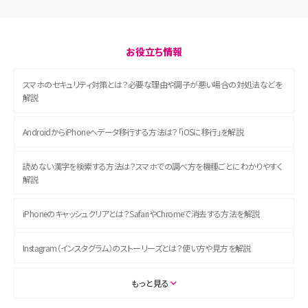
お役立ち情報
スマホのセキュリティ対策とは？必要な理由や調子が悪い場合の対処法などを
解説
AndroidからiPhoneへデータ移行する方法は？「iOSに移行」を解説
読めない漢字を検索する方法は？スマホでの調べ方を機種ごとにわかりやすく
解説
iPhoneのキャッシュクリアとは？SafariやChromeで消去する方法を解説
Instagram（インスタグラム）のストーリーズとは？使い方や見方を解説
ASMRとは？初心者向けの代表ジャンルや楽しみ方を解説
もっと見る