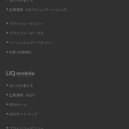
即日受け取りできるポケット型Wi-Fiはある？すぐに使うための方法や注意
企業情報（UQコミュニケーションズ）
点も解説
プライバシーポリシー
ONU（光回線終端装置）とは？モデム・ルーター・ホームゲートウェイと
の違いを解説
プライバシーポータル
ソーシャルメディアポリシー
ギガバイト（GB）とは？1GBの目安やギガが足りない時の対処法を紹介
約款•利用規約
Wi-Fi 6とは？Wi-Fi 5との違いやメリットと注意点、規格の種類も解説
テザリングはWi-Fiとどう違う？接続方法や注意点を解説！
法人のお客さま
Wi-Fiを自宅に設置する方法は？必要なことやポイントも紹介
企業情報（KDDI）
光ファイバーとは？仕組みやメリット・デメリットを初心者向けにわかり
KDDIホーム
やすく解説
KDDIサイトマップ
ストリーミング再生とは？ダウンロードとの違いやメリット・デメリット
を解説
プライバシーポリシー