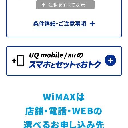
注釈をすべて表示
が-1,012円／月となります。
＜対象プラン＞
条件詳細・ご注意事項
①「ギガ放題プラスS」
②「ギガ放題プラスS Netflixパック」
③「ギガ放題プラス ホームルータープラン」
④「ギガ放題プラス モバイルルータープラン」
⑤「ギガ放題プラス Netflixパック」
※ハート割プランも対象となります。
＜条件＞
対象料金プランに加入いただくこと。
※対象プラン適用月の当月から本割引も適
WiMAXは
用します。月額料金が日割の場合、割引額も
日割となります。
店舗・電話・WEBの
※割引期間中に対象プラン以外への変更・解
約をした場合、手続きの当月をもって終了し
選べるお申し込み先
ます。