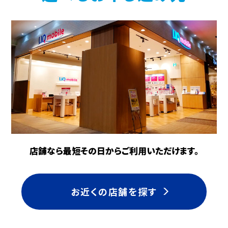
※③～⑤のプランで本割引の適用期間中に
①②のプランへ変更した場合、本割引の適用
は当月利用分をもって終了します。
※端末の購入に関わらず本割引を適用しま
す。
※「WiMAX +5G はじめる割」を適用中もしく
は適用されていたことがある場合など、他の
施策とは併用できないことがあります。
注釈をすべて非表示
店舗なら最短その日からご利用いただけます。
お近くの店舗を探す