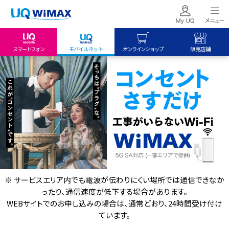
スマートフォン
モバイルネット
オンラインショップ
販売店舗
my UQ WiMAX
UQ mobile
UQ mobile
UQ WiMAX ご契約の方
オンラインショップ
販売店舗
My UQ mobile
UQ WiMAX
UQ WiMAX
UQ mobile ご契約の方
オンラインショップ
販売店舗
UQ mobile
データチャージサイト
※ サービスエリア内でも電波が伝わりにくい場所では通信できなか
ったり、通信速度が低下する場合があります。
WEBサイトでのお申し込みの場合は、通常どおり、24時間受け付け
ています。