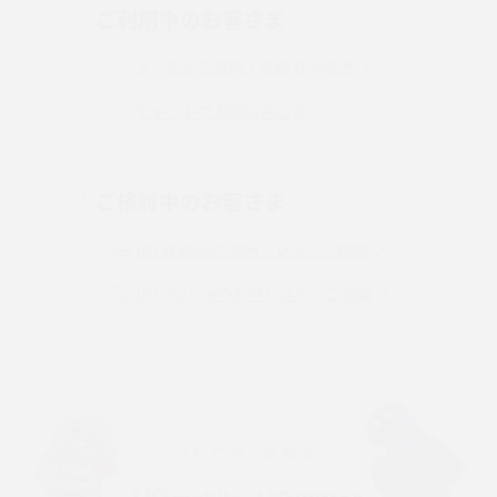
ご利用中のお客さま
マンションで光回線の利用を始める手順は？設備状況の確認方法も解説
よくあるご質問・各種お手続き
Wi-Fiルーターの設定方法をわかりやすく解説！事前に準備すべきものも紹
チャットでお問い合わせ
介
無線LANとは？メリット・デメリットや接続方法を解説
ご検討中のお客さま
有線LANとは？無線LANとの違いやメリット・デメリットを解説
UQ WiMAXのお申し込み・ご相談
メッシュWi-Fiとは？仕組みやメリット・デメリット、中継機との違いを解
UQ mobileのお申し込み・ご相談
説
ポケット型Wi-Fiの使い方は？基本的な手順やつながらない時の対処法を紹
介
ポケット型Wi-Fiをレンタルするメリットとは？選び方や向いている方の特
徴も紹介