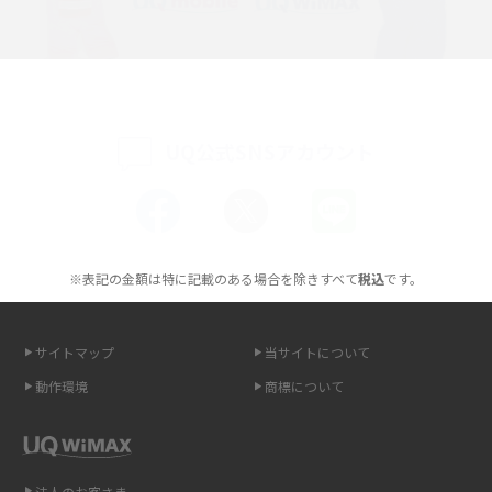
持ち運びできるポケット型Wi-Fiのおススメの選び方は？メリット・デメリ
ットも紹介
ポケット型Wi-Fiはクレカなしでも利用できる？口座振替の方法や注意点も
解説
UQ公式SNSアカウント
ポケット型Wi-Fiとは？通信の仕組みやメリット・デメリットを解説
工事不要！置くだけWi-Fiの特徴は？メリット・デメリットや選び方を解説
※表記の金額は特に記載のある場合を除きすべて
税込
です。
ポケット型Wi-Fiを月額なしで利用できるのはなぜ？メリット・デメリット
も紹介
サイトマップ
当サイトについて
無制限で利用できるポケット型Wi-Fiは？選び方や通信費を抑える方法も紹
介
動作環境
商標について
ポケット型Wi-Fi（モバイルWi-Fi）とは？おススメする方の特徴や選び方を
解説
法人のお客さま