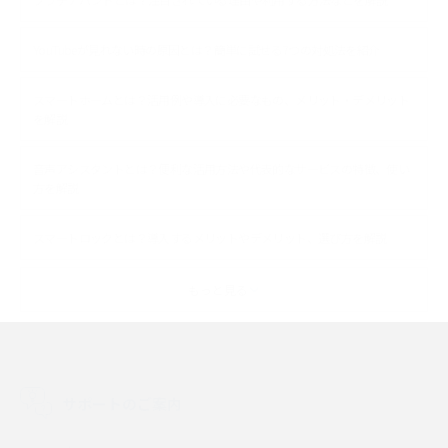
YouTubeが見れない時の原因とは？簡単に試せる7つの対処法を紹介
スマートホームとは？活用例や導入に必要なもの、メリット・デメリット
を解説
音声アシスタントとは？便利な活用方法や代表的なサービスの特徴、使い
方を解説
スマートロックとは？導入するメリットやデメリット、選び方を解説
スマートテレビとは？特徴や選び方、使い方をわかりやすく解説
もっと見る
Chromecast（クロームキャスト）とは？接続方法や基本的な使い方を解説
マンションで使えるWi-Fiは？種類ごとの特徴や選び方を紹介
サポートのご案内
光回線の速度の目安は？測定方法や遅い時の対策方法も紹介