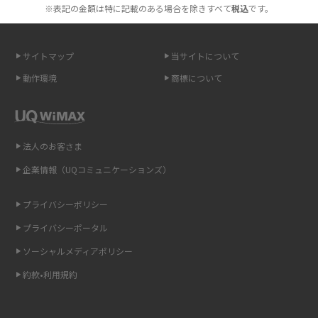
も紹介
※表記の金額は特に記載のある場合を除きすべて
税込
です。
無制限で利用できるポケット型Wi-Fiは？選び方や通信費を抑える方法も紹
介
サイトマップ
当サイトについて
動作環境
商標について
ポケット型Wi-Fi（モバイルWi-Fi）とは？おススメする方の特徴や選び方を
解説
即日受け取りできるポケット型Wi-Fiはある？すぐに使うための方法や注意
法人のお客さま
点も解説
企業情報（UQコミュニケーションズ）
ONU（光回線終端装置）とは？モデム・ルーター・ホームゲートウェイと
の違いを解説
プライバシーポリシー
プライバシーポータル
ギガバイト（GB）とは？1GBの目安やギガが足りない時の対処法を紹介
ソーシャルメディアポリシー
Wi-Fi 6とは？Wi-Fi 5との違いやメリットと注意点、規格の種類も解説
約款•利用規約
テザリングはWi-Fiとどう違う？接続方法や注意点を解説！