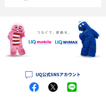
説
ポケット型Wi-Fiの使い方は？基本的な手順やつながらない時の対処法を紹
介
ポケット型Wi-Fiをレンタルするメリットとは？選び方や向いている方の特
徴も紹介
持ち運びできるポケット型Wi-Fiのおススメの選び方は？メリット・デメリ
ットも紹介
ポケット型Wi-Fiはクレカなしでも利用できる？口座振替の方法や注意点も
解説
UQ公式SNSアカウント
ポケット型Wi-Fiとは？通信の仕組みやメリット・デメリットを解説
工事不要！置くだけWi-Fiの特徴は？メリット・デメリットや選び方を解説
ポケット型Wi-Fiを月額なしで利用できるのはなぜ？メリット・デメリット