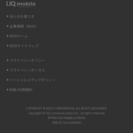
Wi-Fiを自宅に設置する方法は？必要なことやポイントも紹介
法人のお客さま
光ファイバーとは？仕組みやメリット・デメリットを初心者向けにわかり
企業情報（KDDI）
やすく解説
KDDIホーム
ストリーミング再生とは？ダウンロードとの違いやメリット・デメリット
KDDIサイトマップ
を解説
プライバシーポリシー
6Gとはどんな通信技術？Beyond 5Gや実用化の課題などを解説
プライバシーポータル
ソーシャルメディアポリシー
引っ越し費用の相場は？ひとり暮らしや家族の場合の目安や費用を抑える
方法を解説
約款•利用規約
スマホがWi-Fiにつながらない原因は？すぐに試せる対処法も紹介！
COPYRIGHT © KDDI CORPORATION, ALL RIGHTS RESERVED.
Copyright © UQ Communications Inc. all rights reserved.
UQ WiMAXの評判は？特徴やメリット・デメリットを口コミと併せて紹介
©PINK GACHA&BLUE MUKU
©BLUE GACHAMUKU
アップロードが遅い原因とは？起こり得る問題と解決方法を解説