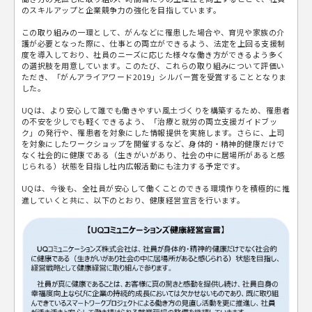
のスキルアップと企業競争力の強化を目指しています。
この取り組みの一環として、がんなどに罹患した場合や、育児や家族の介
護が必要となった際に、仕事との両立ができるよう、法定を上回る支援制
度を導入しており、社員のニーズに応じた様々な働き方ができるよう多く
の選択肢を用意しています。このたび、これらの取り組みについて評価い
ただき、「がんアライアワード2019」シルバー賞を受賞することとなりま
した。
UQは、より安心して誰でも働きやすい風土づくりを構築するため、罹患者
の不安を少しでも軽くできるよう、「治療と就労の両立支援ガイドブッ
ク」の発行や、罹患者を対象にした情報提供を実施します。さらに、上司
を対象にしたワークショップを開催するなど、身体的・精神的健康だけで
なく社会的に健康である（生きがいがあり、社会の中に居場所があると感
じられる）状態を目指し社内広報活動にも注力する予定です。
UQは、今後も、全社員が安心して働くことのできる環境作りを積極的に推
進していくと共に、以下のとおり、健康経営宣言を行います。