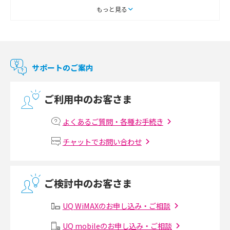
スマートテレビとは？特徴や選び方、使い方をわかりやすく解説
もっと見る
Chromecast（クロームキャスト）とは？接続方法や基本的な使い方を解説
マンションで使えるWi-Fiは？種類ごとの特徴や選び方を紹介
サポートのご案内
光回線の速度の目安は？測定方法や遅い時の対策方法も紹介
ご利用中のお客さま
マンションで光回線の利用を始める手順は？設備状況の確認方法も解説
よくあるご質問・各種お手続き
Wi-Fiルーターの設定方法をわかりやすく解説！事前に準備すべきものも紹
チャットでお問い合わせ
介
無線LANとは？メリット・デメリットや接続方法を解説
ご検討中のお客さま
有線LANとは？無線LANとの違いやメリット・デメリットを解説
UQ WiMAXのお申し込み・ご相談
メッシュWi-Fiとは？仕組みやメリット・デメリット、中継機との違いを解
UQ mobileのお申し込み・ご相談