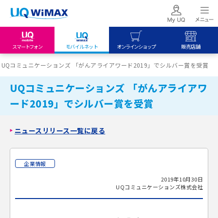
スマートフォン
モバイルネット
オンラインショップ
販売店舗
my UQ WiMAX
UQ mobile
UQ mobile
UQコミュニケーションズ 「がんアライアワード2019」でシルバー賞を受賞
UQ WiMAX ご契約の方
オンラインショップ
販売店舗
UQコミュニケーションズ 「がんアライアワ
My UQ mobile
UQ WiMAX
UQ WiMAX
ード2019」でシルバー賞を受賞
UQ mobile ご契約の方
オンラインショップ
販売店舗
UQ mobile
ニュースリリース一覧に戻る
データチャージサイト
企業情報
2019年10月30日
UQコミュニケーションズ株式会社