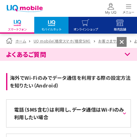
スマートフォン
モバイルネット
オンラインショップ
販売店舗
my UQ WiMAX
UQ mobile
UQ mobile
ホーム
UQ mobile（格安スマホ/格安SIM）
お客さまサポート
UQ WiMAX ご契約の方
オンラインショップ
販売店舗
よくあるご質問
My UQ mobile
UQ WiMAX
UQ WiMAX
UQ mobile ご契約の方
オンラインショップ
販売店舗
海外でWi-Fiのみでデータ通信を利用する際の設定方法
UQ mobile
を知りたい（Android）
データチャージサイト
電話（SMS含む）は利用し、データ通信はWi-Fiのみ
利用したい場合