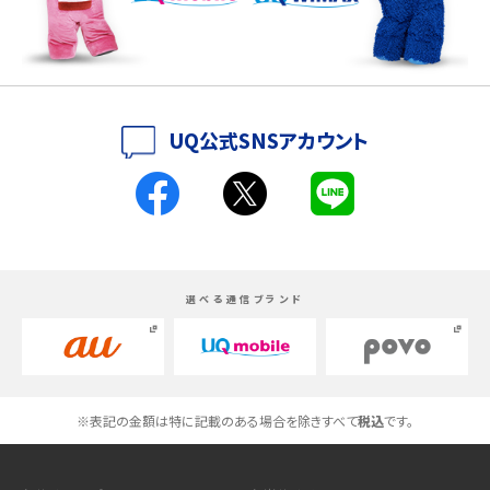
iPhone 16シリーズのモデルを比較！価格・サイズ・カメラ性能の違いを徹底解説
iPhone 16とiPhone 15の違いは？カメラ・スペック・機能を徹底比較
iPhoneの機種変更のやり方は？事前準備・手順やデータ移行方法をわかりやす
UQ公式SNSアカウント
く解説
スマホが高い理由は？購入費用を抑える方法や端末を選ぶ時の注意点を解説！
Androidスマホとは？特徴やメリット・デメリット、おススメ機種を紹介
選べる通信ブランド
高校生にスマホ制限は必要？所持率やメリット・デメリットを詳しく紹介
スマホのネット通信速度が遅い原因は？すぐできる対処法や見直すポイントを解
説
※表記の金額は特に記載のある場合を除きすべて
税込
です。
スマホや携帯端末の通信速度制限とは？回避のコツや解除のタイミング・方法
を解説