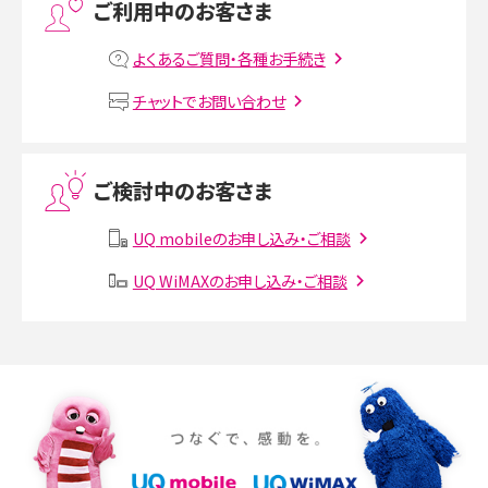
ご利用中のお客さま
MNOとは？MVNOやMVNEとの違いやメリット・デメリットを解説
よくあるご質問・各種お手続き
VPN接続とは？仕組みや必要性、メリット・デメリット、接続方法を解説
チャットでお問い合わせ
Threads（スレッズ）とは？主な機能や登録方法、投稿の仕方を解説
ご検討中のお客さま
Instagram（インスタグラム）でスクショするとバレる？バレるケースや撮り方も解
説
UQ mobileのお申し込み・ご相談
UQ WiMAXのお申し込み・ご相談
SMSとは？料金やできること、注意点や届かない時の対処法を解説
Discord（ディスコード）とは？使い方や用語の意味、便利な機能を解説
iPhone 16eとiPhone SE（第3世代）の違いは？サイズやスペックを比較して解説
iPhone 16eとiPhone 14を徹底比較！スペック・機能の違いをわかりやすく紹介