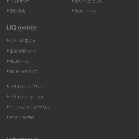
サイトマップ
当サイトについて
LINEの引き継ぎ方法は？対象データや事前準備・条件・注意点などを解説
動作環境
商標について
LINEの通知がこない時の原因と対処法9選！設定の確認手順も解説
非通知設定とは？184で電話をかける方法やiPhone・Androidの設定を解説
法人のお客さま
企業情報（KDDI）
iCloudの使用容量を減らす9つの方法！使用状況の確認手順も紹介
KDDIホーム
スマホのウィジェットとは？iPhone・Androidの設定方法やおススメを紹介
KDDIサイトマップ
リプライ機能とは？LINE、X（旧Twitter）、Instagram、TikTokで送る方法を解説
プライバシーポリシー
プライバシーポータル
インスタのDMの送り方は？便利機能の使い方や注意点をわかりやすく解説
ソーシャルメディアポリシー
Bluetooth®とは？Wi-Fiとの違いやスマホ・PCとの接続方法を解説
約款•利用規約
LINEで送信取り消しをする方法は？相手に知られるのか、削除との違いも紹介