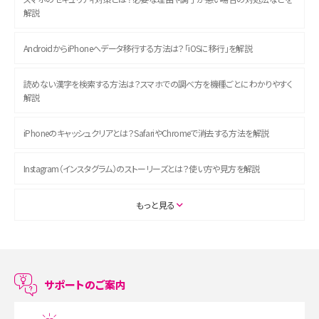
解説
AndroidからiPhoneへデータ移行する方法は？「iOSに移行」を解説
読めない漢字を検索する方法は？スマホでの調べ方を機種ごとにわかりやすく
解説
iPhoneのキャッシュクリアとは？SafariやChromeで消去する方法を解説
Instagram（インスタグラム）のストーリーズとは？使い方や見方を解説
ASMRとは？初心者向けの代表ジャンルや楽しみ方を解説
もっと見る
スマホのアラーム設定方法を解説！鳴らない原因と対処法、便利機能も紹介
LINEで友だちを削除する方法は？方法ごとの影響や復活・復元する方法も解説
サポートのご案内
プリペイドSIMとは？種類やメリット・デメリット、利用までの流れを解説