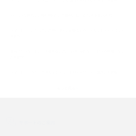
YouTubeが見れない時の原因とは？簡単に試せる7つの対処法を紹介
スマートホームとは？活用例や導入に必要なもの、メリット・デメリット
を解説
音声アシスタントとは？便利な活用方法や代表的なサービスの特徴、使い
方を解説
スマートロックとは？導入するメリットやデメリット、選び方を解説
スマートテレビとは？特徴や選び方、使い方をわかりやすく解説
もっと見る
Chromecast（クロームキャスト）とは？接続方法や基本的な使い方を解説
マンションで使えるWi-Fiは？種類ごとの特徴や選び方を紹介
サポートのご案内
光回線の速度の目安は？測定方法や遅い時の対策方法も紹介