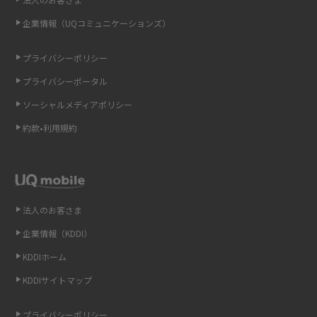
即日受け取りできるポケット型Wi-Fiはある？すぐに使うための方法や注意
企業情報（UQコミュニケーションズ）
点も解説
プライバシーポリシー
ONU（光回線終端装置）とは？モデム・ルーター・ホームゲートウェイと
の違いを解説
プライバシーポータル
ソーシャルメディアポリシー
ギガバイト（GB）とは？1GBの目安やギガが足りない時の対処法を紹介
約款•利用規約
Wi-Fi 6とは？Wi-Fi 5との違いやメリットと注意点、規格の種類も解説
テザリングはWi-Fiとどう違う？接続方法や注意点を解説！
法人のお客さま
Wi-Fiを自宅に設置する方法は？必要なことやポイントも紹介
企業情報（KDDI）
光ファイバーとは？仕組みやメリット・デメリットを初心者向けにわかり
KDDIホーム
やすく解説
KDDIサイトマップ
ストリーミング再生とは？ダウンロードとの違いやメリット・デメリット
を解説
プライバシーポリシー