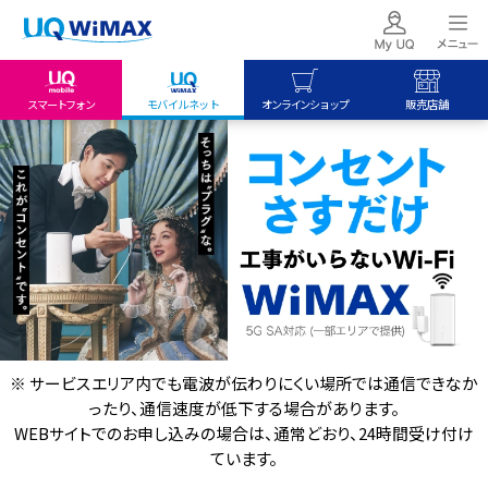
スマートフォン
モバイルネット
オンラインショップ
販売店舗
my UQ WiMAX
UQ mobile
UQ mobile
UQ WiMAX ご契約の方
オンラインショップ
販売店舗
My UQ mobile
UQ WiMAX
UQ WiMAX
UQ mobile ご契約の方
オンラインショップ
販売店舗
UQ mobile
データチャージサイト
※ サービスエリア内でも電波が伝わりにくい場所では通信できなか
ったり、通信速度が低下する場合があります。
WEBサイトでのお申し込みの場合は、通常どおり、24時間受け付け
ています。