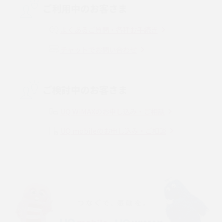
ご利用中のお客さま
マンションで光回線の利用を始める手順は？設備状況の確認方法も解説
よくあるご質問・各種お手続き
Wi-Fiルーターの設定方法をわかりやすく解説！事前に準備すべきものも紹
チャットでお問い合わせ
介
無線LANとは？メリット・デメリットや接続方法を解説
ご検討中のお客さま
有線LANとは？無線LANとの違いやメリット・デメリットを解説
UQ WiMAXのお申し込み・ご相談
メッシュWi-Fiとは？仕組みやメリット・デメリット、中継機との違いを解
UQ mobileのお申し込み・ご相談
説
ポケット型Wi-Fiの使い方は？基本的な手順やつながらない時の対処法を紹
介
ポケット型Wi-Fiをレンタルするメリットとは？選び方や向いている方の特
徴も紹介