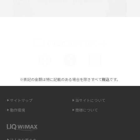
持ち運びできるポケット型Wi-Fiのおススメの選び方は？メリット・デメリ
ットも紹介
ポケット型Wi-Fiはクレカなしでも利用できる？口座振替の方法や注意点も
解説
UQ公式SNSアカウント
ポケット型Wi-Fiとは？通信の仕組みやメリット・デメリットを解説
工事不要！置くだけWi-Fiの特徴は？メリット・デメリットや選び方を解説
※表記の金額は特に記載のある場合を除きすべて
税込
です。
ポケット型Wi-Fiを月額なしで利用できるのはなぜ？メリット・デメリット
も紹介
サイトマップ
当サイトについて
無制限で利用できるポケット型Wi-Fiは？選び方や通信費を抑える方法も紹
介
動作環境
商標について
ポケット型Wi-Fi（モバイルWi-Fi）とは？おススメする方の特徴や選び方を
解説
法人のお客さま