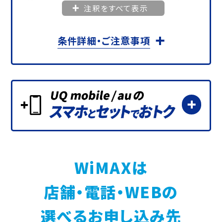
注釈をすべて表示
が-1,012円／月となります。
＜対象プラン＞
条件詳細・ご注意事項
①「ギガ放題プラスS」
②「ギガ放題プラスS Netflixパック」
③「ギガ放題プラス ホームルータープラン」
④「ギガ放題プラス モバイルルータープラン」
⑤「ギガ放題プラス Netflixパック」
※ハート割プランも対象となります。
＜条件＞
対象料金プランに加入いただくこと。
※対象プラン適用月の当月から本割引も適
WiMAXは
用します。月額料金が日割の場合、割引額も
日割となります。
店舗・電話・WEBの
※割引期間中に対象プラン以外への変更・解
約をした場合、手続きの当月をもって終了し
選べるお申し込み先
ます。