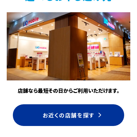
※③～⑤のプランで本割引の適用期間中に
①②のプランへ変更した場合、本割引の適用
は当月利用分をもって終了します。
※端末の購入に関わらず本割引を適用しま
す。
※「WiMAX +5G はじめる割」を適用中もしく
は適用されていたことがある場合など、他の
施策とは併用できないことがあります。
注釈をすべて非表示
店舗なら最短その日からご利用いただけます。
お近くの店舗を探す