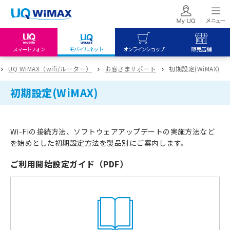
スマートフォン
モバイルネット
オンラインショップ
販売店舗
my UQ WiMAX
UQ mobile
UQ mobile
UQ WiMAX（wifi/ルーター）
お客さまサポート
初期設定(WiMAX)
UQ WiMAX ご契約の方
オンラインショップ
販売店舗
初期設定(WiMAX)
My UQ mobile
UQ WiMAX
UQ WiMAX
UQ mobile ご契約の方
オンラインショップ
販売店舗
Wi-Fiの接続方法、ソフトウェアアップデートの実施方法など
UQ mobile
を始めとした初期設定方法を製品別にご案内します。
データチャージサイト
ご利用開始設定ガイド（PDF）