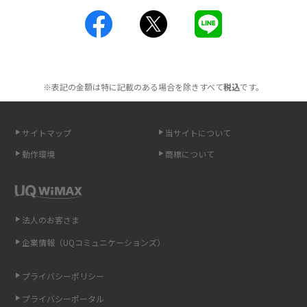
工事不要！置くだけWi-Fiの特徴は？メリット・デメリットや選び方を解説
ポケット型Wi-Fiを月額なしで利用できるのはなぜ？メリット・デメリット
も紹介
※表記の金額は特に記載のある場合を除きすべて
税込
です。
無制限で利用できるポケット型Wi-Fiは？選び方や通信費を抑える方法も紹
介
サイトマップ
当サイトについて
動作環境
商標について
ポケット型Wi-Fi（モバイルWi-Fi）とは？おススメする方の特徴や選び方を
解説
即日受け取りできるポケット型Wi-Fiはある？すぐに使うための方法や注意
法人のお客さま
点も解説
企業情報（UQコミュニケーションズ）
ONU（光回線終端装置）とは？モデム・ルーター・ホームゲートウェイと
の違いを解説
プライバシーポリシー
プライバシーポータル
ギガバイト（GB）とは？1GBの目安やギガが足りない時の対処法を紹介