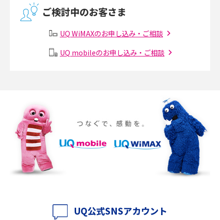
無線LANとは？メリット・デメリットや接続方法を解説
ご検討中のお客さま
有線LANとは？無線LANとの違いやメリット・デメリットを解説
UQ WiMAXのお申し込み・ご相談
メッシュWi-Fiとは？仕組みやメリット・デメリット、中継機との違いを解
UQ mobileのお申し込み・ご相談
説
ポケット型Wi-Fiの使い方は？基本的な手順やつながらない時の対処法を紹
介
ポケット型Wi-Fiをレンタルするメリットとは？選び方や向いている方の特
徴も紹介
持ち運びできるポケット型Wi-Fiのおススメの選び方は？メリット・デメリ
ットも紹介
ポケット型Wi-Fiはクレカなしでも利用できる？口座振替の方法や注意点も
解説
UQ公式SNSアカウント
ポケット型Wi-Fiとは？通信の仕組みやメリット・デメリットを解説