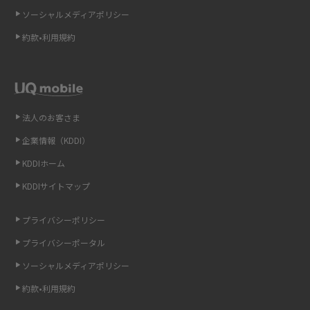
ソーシャルメディアポリシー
Wi-Fi 6とは？Wi-Fi 5との違いやメリットと注意点、規格の種類も解説
約款•利用規約
テザリングはWi-Fiとどう違う？接続方法や注意点を解説！
Wi-Fiを自宅に設置する方法は？必要なことやポイントも紹介
法人のお客さま
光ファイバーとは？仕組みやメリット・デメリットを初心者向けにわかり
企業情報（KDDI）
やすく解説
KDDIホーム
ストリーミング再生とは？ダウンロードとの違いやメリット・デメリット
KDDIサイトマップ
を解説
プライバシーポリシー
6Gとはどんな通信技術？Beyond 5Gや実用化の課題などを解説
プライバシーポータル
ソーシャルメディアポリシー
引っ越し費用の相場は？ひとり暮らしや家族の場合の目安や費用を抑える
方法を解説
約款•利用規約