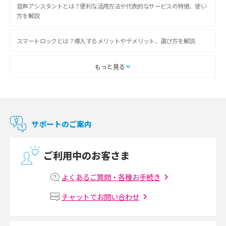
音声アシスタントとは？便利な活用方法や代表的なサービスの特徴、使い
方を解説
スマートロックとは？導入するメリットやデメリット、選び方を解説
スマートテレビとは？特徴や選び方、使い方をわかりやすく解説
もっと見る
Chromecast（クロームキャスト）とは？接続方法や基本的な使い方を解説
マンションで使えるWi-Fiは？種類ごとの特徴や選び方を紹介
サポートのご案内
光回線の速度の目安は？測定方法や遅い時の対策方法も紹介
ご利用中のお客さま
マンションで光回線の利用を始める手順は？設備状況の確認方法も解説
よくあるご質問・各種お手続き
Wi-Fiルーターの設定方法をわかりやすく解説！事前に準備すべきものも紹
チャットでお問い合わせ
介