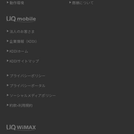
動作環境
商標について
スマホのネット通信速度が遅い原因は？すぐできる対処法や見直すポイ
ントを解説
スマホや携帯端末の通信速度制限とは？回避のコツや解除のタイミン
グ・方法を解説
法人のお客さま
企業情報（KDDI）
LINEの引き継ぎ方法は？対象データや事前準備・条件・注意点などを解
説
KDDIホーム
KDDIサイトマップ
LINEの通知がこない時の原因と対処法9選！設定の確認手順も解説
プライバシーポリシー
非通知設定とは？184で電話をかける方法やiPhone・Androidの設定を解
説
プライバシーポータル
ソーシャルメディアポリシー
iCloudの使用容量を減らす9つの方法！使用状況の確認手順も紹介
約款•利用規約
スマホのウィジェットとは？iPhone・Androidの設定方法やおススメを
紹介