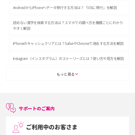
AndroidからiPhoneへデータ移行する方法は？「iOSに移行」を解説
読めない漢字を検索する方法は？スマホでの調べ方を機種ごとにわかり
やすく解説
iPhoneのキャッシュクリアとは？SafariやChromeで消去する方法を解説
Instagram（インスタグラム）のストーリーズとは？使い方や見方を解説
ASMRとは？初心者向けの代表ジャンルや楽しみ方を解説
もっと見る
スマホのアラーム設定方法を解説！鳴らない原因と対処法、便利機能も
紹介
サポートのご案内
LINEで友だちを削除する方法は？方法ごとの影響や復活・復元する方法
も解説
ご利用中のお客さま
プリペイドSIMとは？種類やメリット・デメリット、利用までの流れを解