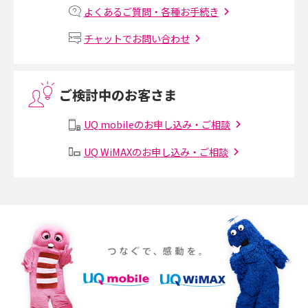
説
よくあるご質問・各種お手続き
MNOとは？MVNOやMVNEとの違いやメリット・デメリットを解説
チャットでお問い合わせ
VPN接続とは？仕組みや必要性、メリット・デメリット、接続方法を解
説
ご検討中のお客さま
Threads（スレッズ）とは？主な機能や登録方法、投稿の仕方を解説
UQ mobileのお申し込み・ご相談
UQ WiMAXのお申し込み・ご相談
Instagram（インスタグラム）でスクショするとバレる？バレるケースや
撮り方も解説
SMSとは？料金やできること、注意点や届かない時の対処法を解説
Discord（ディスコード）とは？使い方や用語の意味、便利な機能を解説
iPhone 16eとiPhone SE（第3世代）の違いは？サイズやスペックを比較
して解説