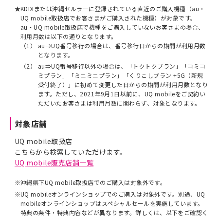
★
KDDIまたは沖縄セルラーに登録されている直近のご購入機種（au・
UQ mobile取扱店でお客さまがご購入された機種）が対象です。
au・UQ mobile取扱店で機種をご購入していないお客さまの場合、
利用月数は以下の通りとなります。
（1）
au⇒UQ番号移行の場合は、番号移行日からの期間が利用月数
となります。
（2）
au⇒UQ番号移行以外の場合は、「トクトクプラン」「コミコ
ミプラン」「ミニミニプラン」「くりこしプラン +5G（新規
受付終了）」に初めて変更した日からの期間が利用月数となり
ます。ただし、2021年9月1日以前に、UQ mobileをご契約い
ただいたお客さまは利用月数に関わらず、対象となります。
対象店舗
UQ mobile取扱店
こちらから検索していただけます。
UQ mobile販売店舗一覧
※
沖縄県下UQ mobile取扱店でのご購入は対象外です。
※
UQ mobileオンラインショップでのご購入は対象外です。別途、UQ
mobileオンラインショップはスペシャルセールを実施しています。
特典の条件・特典内容などが異なります。詳しくは、以下をご確認く