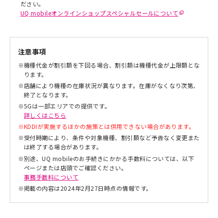
ださい。
UQ mobileオンラインショップスペシャルセールについて
注意事項
※
機種代金が割引額を下回る場合、割引額は機種代金が上限額とな
ります。
※
店舗により機種の在庫状況が異なります。在庫がなくなり次第、
終了となります。
※
5Gは一部エリアでの提供です。
詳しくはこちら
※
KDDIが実施するほかの施策とは併用できない場合があります。
※
受付時期により、条件や対象機種、割引額など予告なく変更また
は終了する場合があります。
※
別途、UQ mobileのお手続きにかかる手数料については、以下
ページまたは店頭でご確認ください。
事務手数料について
※
掲載の内容は2024年2月27日時点の情報です。