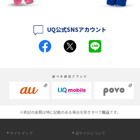
iPhone 16eとiPhone 14を徹底比較！スペック・機能の違いをわかりやす
く紹介
iPhone 16シリーズのモデルを比較！価格・サイズ・カメラ性能の違いを
UQ公式SNSアカウント
徹底解説
iPhone 16とiPhone 15の違いは？カメラ・スペック・機能を徹底比較
iPhoneの機種変更のやり方は？事前準備・手順やデータ移行方法をわか
りやすく解説
選べる通信ブランド
スマホが高い理由は？購入費用を抑える方法や端末を選ぶ時の注意点を
解説！
Androidスマホとは？特徴やメリット・デメリット、おススメ機種を紹介
※表記の金額は特に記載のある場合を除きすべて
税込
です。
高校生にスマホ制限は必要？所持率やメリット・デメリットを詳しく紹
介
サイトマップ
当サイトについて