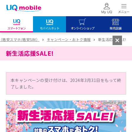
スマートフォン
モバイルネット
オンラインショップ
販売店舗
my UQ WiMAX
UQ mobile
UQ mobile
le（格安スマホ/格安SIM）
キャンペーン・おトク情報
新生活応援SALE!
UQ WiMAX ご契約の方
オンラインショップ
販売店舗
新生活応援SALE!
My UQ mobile
UQ WiMAX
UQ WiMAX
UQ mobile ご契約の方
オンラインショップ
販売店舗
UQ mobile
本キャンペーンの受け付けは、2024年3月31日をもって終
データチャージサイト
了しました。