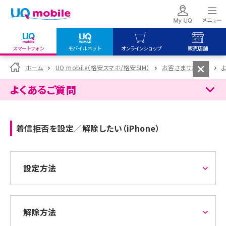
スマートフォン
モバイルネット
オンラインショップ
販売店舗
my UQ WiMAX
UQ mobile
UQ mobile
ホーム
UQ mobile（格安スマホ/格安SIM）
お客さまサポート
UQ WiMAX ご契約の方
オンラインショップ
販売店舗
よくあるご質問
My UQ mobile
UQ WiMAX
UQ WiMAX
UQ mobile ご契約の方
オンラインショップ
販売店舗
着信拒否を設定／解除したい（iPhone）
UQ mobile
データチャージサイト
設定方法
解除方法