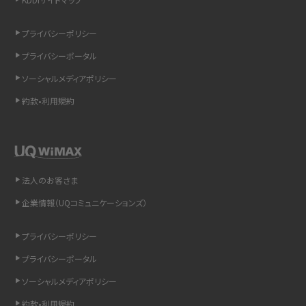
リプライ機能とは？LINE、X（旧Twitter）、Instagram、TikTokで送る方法を解説
プライバシーポリシー
プライバシーポータル
インスタのDMの送り方は？便利機能の使い方や注意点をわかりやすく解説
ソーシャルメディアポリシー
Bluetooth®とは？Wi-Fiとの違いやスマホ・PCとの接続方法を解説
約款•利用規約
LINEで送信取り消しをする方法は？相手に知られるのか、削除との違いも紹介
「iPhoneを探す」の使い方と設定方法を紹介！ブラウザやアプリから探す方法を
詳しく解説
法人のお客さま
企業情報（UQコミュニケーションズ）
Wi-Fiを快適に使うための速度はどれくらい？用途別の目安・回線ごとの平均を
紹介
プライバシーポリシー
LINEの着信音や通知音の設定・変更方法を解説！鳴らない場合の対処法も紹介
プライバシーポータル
ソーシャルメディアポリシー
着信拒否とは？設定方法やブロックした番号の確認方法を解説
約款•利用規約