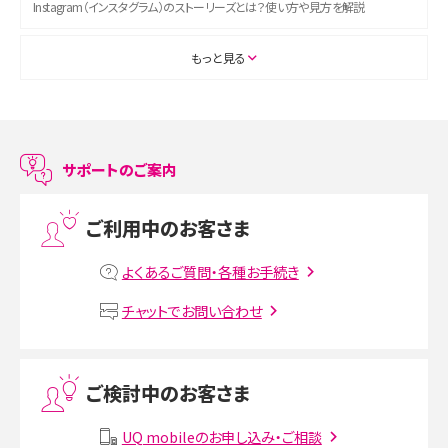
Instagram（インスタグラム）のストーリーズとは？使い方や見方を解説
ASMRとは？初心者向けの代表ジャンルや楽しみ方を解説
もっと見る
スマホのアラーム設定方法を解説！鳴らない原因と対処法、便利機能も紹介
LINEで友だちを削除する方法は？方法ごとの影響や復活・復元する方法も解説
サポートのご案内
プリペイドSIMとは？種類やメリット・デメリット、利用までの流れを解説
ご利用中のお客さま
MNOとは？MVNOやMVNEとの違いやメリット・デメリットを解説
よくあるご質問・各種お手続き
VPN接続とは？仕組みや必要性、メリット・デメリット、接続方法を解説
チャットでお問い合わせ
Threads（スレッズ）とは？主な機能や登録方法、投稿の仕方を解説
ご検討中のお客さま
Instagram（インスタグラム）でスクショするとバレる？バレるケースや撮り方も解
説
UQ mobileのお申し込み・ご相談