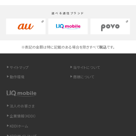
選べる通信ブランド
高校生にスマホ制限は必要？所持率やメリット・デメリットを詳しく紹介
スマホのネット通信速度が遅い原因は？すぐできる対処法や見直すポイントを解
説
※表記の金額は特に記載のある場合を除きすべて
税込
です。
スマホや携帯端末の通信速度制限とは？回避のコツや解除のタイミング・方法
を解説
サイトマップ
当サイトについて
LINEの引き継ぎ方法は？対象データや事前準備・条件・注意点などを解説
動作環境
商標について
LINEの通知がこない時の原因と対処法9選！設定の確認手順も解説
非通知設定とは？184で電話をかける方法やiPhone・Androidの設定を解説
法人のお客さま
企業情報（KDDI）
iCloudの使用容量を減らす9つの方法！使用状況の確認手順も紹介
KDDIホーム
スマホのウィジェットとは？iPhone・Androidの設定方法やおススメを紹介
KDDIサイトマップ