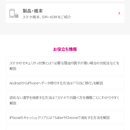
製品・端末
スマホ端末、
SIM・eSIMをご紹介
お役立ち情報
スマホのセキュリティ対策とは？必要な理由や調子が悪い場合の対処法などを
解説
AndroidからiPhoneへデータ移行する方法は？「iOSに移行」を解説
読めない漢字を検索する方法は？スマホでの調べ方を機種ごとにわかりやすく
解説
iPhoneのキャッシュクリアとは？SafariやChromeで消去する方法を解説