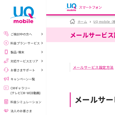
スマートフォン
my UQ WiMAX
ホーム
UQ mobile
UQ WiMAX ご契約の方
メールサービス
ご検討中の方へ
My UQ mobile
料金プラン･サービス
UQ mobile ご契約の方
製品･端末
UQ mobile
データチャージサイト
対応サービスエリア
メールサービス設定方法
お客さまサポート
キャンペーン一覧
CMギャラリー
(テレビCM･WEB動画)
メールサー
料金シミュレーション
法人のお客さま