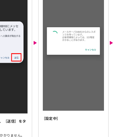
［設定中］
、［送信］をタ
かかりません。