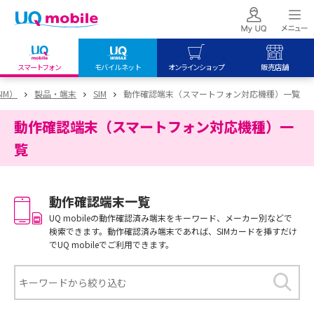
スマートフォン
モバイルネット
オンラインショップ
販売店舗
my UQ WiMAX
UQ mobile
UQ mobile
IM）
製品・端末
SIM
動作確認端末（スマートフォン対応機種）一覧
UQ WiMAX ご契約の方
オンラインショップ
販売店舗
動作確認端末（スマートフォン対応機種）一
My UQ mobile
UQ WiMAX
UQ WiMAX
覧
UQ mobile ご契約の方
オンラインショップ
販売店舗
UQ mobile
動作確認端末一覧
データチャージサイト
UQ mobileの動作確認済み端末をキーワード、メーカー別などで
検索できます。動作確認済み端末であれば、SIMカードを挿すだけ
でUQ mobileでご利用できます。