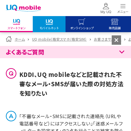
スマートフォン
モバイルネット
オンラインショップ
販売店舗
my UQ WiMAX
UQ mobile
UQ mobile
ホーム
UQ mobile（格安スマホ/格安SIM）
お客さまサポート
UQ WiMAX ご契約の方
オンラインショップ
販売店舗
よくあるご質問
My UQ mobile
UQ WiMAX
UQ WiMAX
UQ mobile ご契約の方
オンラインショップ
販売店舗
KDDI、UQ mobileなどと記載された不
UQ mobile
審なメール・SMSが届いた際の対処方法
データチャージサイト
を知りたい
「不審なメール・SMSに記載された連絡先（URLや
電話番号など）にはアクセスしない」「迷惑メールフ
ィルターを設定する」の2点を行うことで被害を防ぐ