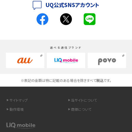
UQ公式SNSアカウント
く解説
スマホが高い理由は？購入費用を抑える方法や端末を選ぶ時の注意点を解説！
Androidスマホとは？特徴やメリット・デメリット、おススメ機種を紹介
選べる通信ブランド
高校生にスマホ制限は必要？所持率やメリット・デメリットを詳しく紹介
スマホのネット通信速度が遅い原因は？すぐできる対処法や見直すポイントを解
説
※表記の金額は特に記載のある場合を除きすべて
税込
です。
スマホや携帯端末の通信速度制限とは？回避のコツや解除のタイミング・方法
を解説
サイトマップ
当サイトについて
LINEの引き継ぎ方法は？対象データや事前準備・条件・注意点などを解説
動作環境
商標について
LINEの通知がこない時の原因と対処法9選！設定の確認手順も解説