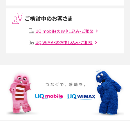
Threads（スレッズ）とは？主な機能や登録方法、投稿の仕方を解説
ご検討中のお客さま
Instagram（インスタグラム）でスクショするとバレる？バレるケースや撮り方も解
説
UQ mobileのお申し込み・ご相談
UQ WiMAXのお申し込み・ご相談
SMSとは？料金やできること、注意点や届かない時の対処法を解説
Discord（ディスコード）とは？使い方や用語の意味、便利な機能を解説
iPhone 16eとiPhone SE（第3世代）の違いは？サイズやスペックを比較して解説
iPhone 16eとiPhone 14を徹底比較！スペック・機能の違いをわかりやすく紹介
iPhone 16シリーズのモデルを比較！価格・サイズ・カメラ性能の違いを徹底解説
iPhone 16とiPhone 15の違いは？カメラ・スペック・機能を徹底比較
iPhoneの機種変更のやり方は？事前準備・手順やデータ移行方法をわかりやす