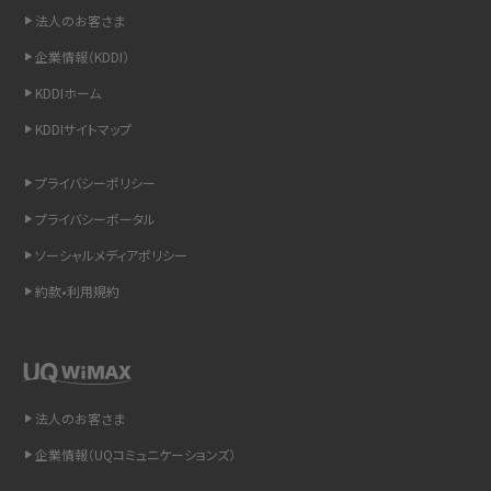
非通知設定とは？184で電話をかける方法やiPhone・Androidの設定を解説
法人のお客さま
企業情報（KDDI）
iCloudの使用容量を減らす9つの方法！使用状況の確認手順も紹介
KDDIホーム
スマホのウィジェットとは？iPhone・Androidの設定方法やおススメを紹介
KDDIサイトマップ
リプライ機能とは？LINE、X（旧Twitter）、Instagram、TikTokで送る方法を解説
プライバシーポリシー
プライバシーポータル
インスタのDMの送り方は？便利機能の使い方や注意点をわかりやすく解説
ソーシャルメディアポリシー
Bluetooth®とは？Wi-Fiとの違いやスマホ・PCとの接続方法を解説
約款•利用規約
LINEで送信取り消しをする方法は？相手に知られるのか、削除との違いも紹介
「iPhoneを探す」の使い方と設定方法を紹介！ブラウザやアプリから探す方法を
詳しく解説
法人のお客さま
企業情報（UQコミュニケーションズ）
Wi-Fiを快適に使うための速度はどれくらい？用途別の目安・回線ごとの平均を
紹介