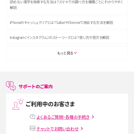
読めない漢字を検索する方法は？スマホでの調べ方を機種ごとにわかりやすく
解説
iPhoneのキャッシュクリアとは？SafariやChromeで消去する方法を解説
Instagram（インスタグラム）のストーリーズとは？使い方や見方を解説
ASMRとは？初心者向けの代表ジャンルや楽しみ方を解説
もっと見る
スマホのアラーム設定方法を解説！鳴らない原因と対処法、便利機能も紹介
LINEで友だちを削除する方法は？方法ごとの影響や復活・復元する方法も解説
サポートのご案内
プリペイドSIMとは？種類やメリット・デメリット、利用までの流れを解説
ご利用中のお客さま
MNOとは？MVNOやMVNEとの違いやメリット・デメリットを解説
よくあるご質問・各種お手続き
VPN接続とは？仕組みや必要性、メリット・デメリット、接続方法を解説
チャットでお問い合わせ