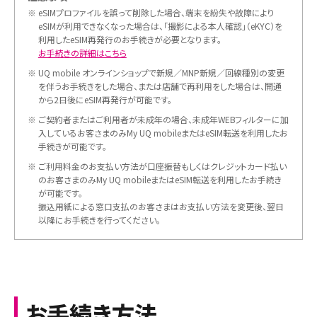
※
eSIMプロファイルを誤って削除した場合、端末を紛失や故障により
eSIMが利用できなくなった場合は、「撮影による本人確認」（eKYC）を
利用したeSIM再発行のお手続きが必要となります。
お手続きの詳細はこちら
※
UQ mobile オンラインショップで新規／MNP新規／回線種別の変更
を伴うお手続きをした場合、または店舗で再利用をした場合は、開通
から2日後にeSIM再発行が可能です。
※
ご契約者またはご利用者が未成年の場合、未成年WEBフィルターに加
入しているお客さまのみMy UQ mobileまたはeSIM転送を利用したお
手続きが可能です。
※
ご利用料金のお支払い方法が口座振替もしくはクレジットカード払い
のお客さまのみMy UQ mobileまたはeSIM転送を利用したお手続き
が可能です。
振込用紙による窓口支払のお客さまはお支払い方法を変更後、翌日
以降にお手続きを行ってください。
お手続き方法