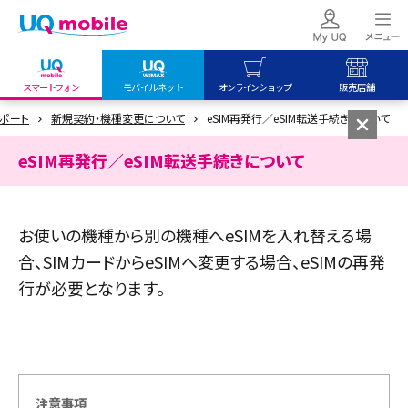
スマートフォン
モバイルネット
オンラインショップ
販売店舗
ポート
新規契約・機種変更について
eSIM再発行／eSIM転送手続きについて
my UQ WiMAX
UQ mobile
UQ mobile
UQ WiMAX ご契約の方
オンラインショップ
販売店舗
eSIM再発行／eSIM転送手続きについて
My UQ mobile
UQ WiMAX
UQ WiMAX
UQ mobile ご契約の方
オンラインショップ
販売店舗
お使いの機種から別の機種へeSIMを入れ替える場
UQ mobile
合、SIMカードからeSIMへ変更する場合、eSIMの再発
データチャージサイト
行が必要となります。
注意事項