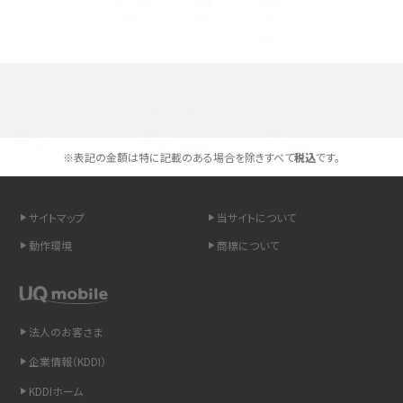
高校生にスマホ制限は必要？所持率やメリット・デメリットを詳しく紹介
スマホのネット通信速度が遅い原因は？すぐできる対処法や見直すポイントを解
説
選べる通信ブランド
スマホや携帯端末の通信速度制限とは？回避のコツや解除のタイミング・方法
を解説
※表記の金額は特に記載のある場合を除きすべて
税込
です。
LINEの引き継ぎ方法は？対象データや事前準備・条件・注意点などを解説
サイトマップ
当サイトについて
LINEの通知がこない時の原因と対処法9選！設定の確認手順も解説
動作環境
商標について
非通知設定とは？184で電話をかける方法やiPhone・Androidの設定を解説
法人のお客さま
iCloudの使用容量を減らす9つの方法！使用状況の確認手順も紹介
企業情報（KDDI）
スマホのウィジェットとは？iPhone・Androidの設定方法やおススメを紹介
KDDIホーム