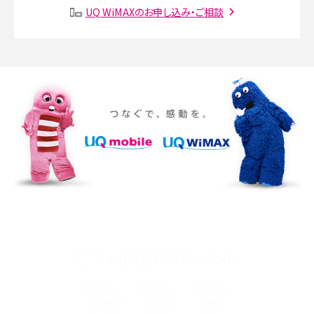
SMSとは？料金やできること、注意点や届かない時の対処法を解説
UQ WiMAXのお申し込み・ご相談
Discord（ディスコード）とは？使い方や用語の意味、便利な機能を解説
iPhone 16eとiPhone SE（第3世代）の違いは？サイズやスペックを比較して解説
iPhone 16eとiPhone 14を徹底比較！スペック・機能の違いをわかりやすく紹介
iPhone 16シリーズのモデルを比較！価格・サイズ・カメラ性能の違いを徹底解説
iPhone 16とiPhone 15の違いは？カメラ・スペック・機能を徹底比較
iPhoneの機種変更のやり方は？事前準備・手順やデータ移行方法をわかりやす
く解説
UQ公式SNSアカウント
スマホが高い理由は？購入費用を抑える方法や端末を選ぶ時の注意点を解説！
Androidスマホとは？特徴やメリット・デメリット、おススメ機種を紹介