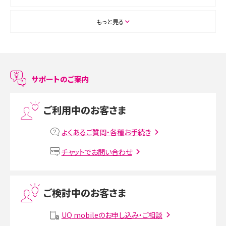
ASMRとは？初心者向けの代表ジャンルや楽しみ方を解説
もっと見る
スマホのアラーム設定方法を解説！鳴らない原因と対処法、便利機能も紹介
LINEで友だちを削除する方法は？方法ごとの影響や復活・復元する方法も解説
サポートのご案内
プリペイドSIMとは？種類やメリット・デメリット、利用までの流れを解説
ご利用中のお客さま
MNOとは？MVNOやMVNEとの違いやメリット・デメリットを解説
よくあるご質問・各種お手続き
VPN接続とは？仕組みや必要性、メリット・デメリット、接続方法を解説
チャットでお問い合わせ
Threads（スレッズ）とは？主な機能や登録方法、投稿の仕方を解説
ご検討中のお客さま
Instagram（インスタグラム）でスクショするとバレる？バレるケースや撮り方も解
説
UQ mobileのお申し込み・ご相談