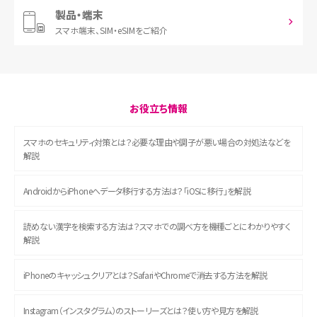
製品・端末
スマホ端末、
SIM・eSIMをご紹介
お役立ち情報
スマホのセキュリティ対策とは？必要な理由や調子が悪い場合の対処法などを
解説
AndroidからiPhoneへデータ移行する方法は？「iOSに移行」を解説
読めない漢字を検索する方法は？スマホでの調べ方を機種ごとにわかりやすく
解説
iPhoneのキャッシュクリアとは？SafariやChromeで消去する方法を解説
Instagram（インスタグラム）のストーリーズとは？使い方や見方を解説