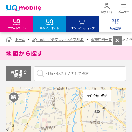
スマートフォン
モバイルネット
オンラインショップ
販売店舗
my UQ WiMAX
UQ mobile
UQ mobile
ホーム
UQ mobile（格安スマホ/格安SIM）
販売店舗一覧
地図か
UQ WiMAX ご契約の方
オンラインショップ
販売店舗
地図から探す
My UQ mobile
UQ WiMAX
UQ WiMAX
UQ mobile ご契約の方
オンラインショップ
販売店舗
現在地を
表示
UQ mobile
データチャージサイト
条件を絞り込む