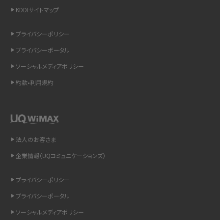
KDDIサイトマップ
リプライ機能とは？LINE、X（旧Twitter）、Instagram、TikTokで送る方法を解説
プライバシーポリシー
インスタのDMの送り方は？便利機能の使い方や注意点をわかりやすく解説
プライバシーポータル
Bluetooth®とは？Wi-Fiとの違いやスマホ・PCとの接続方法を解説
ソーシャルメディアポリシー
約款•利用規約
LINEで送信取り消しをする方法は？相手に知られるのか、削除との違いも紹介
「iPhoneを探す」の使い方と設定方法を紹介！ブラウザやアプリから探す方法を
詳しく解説
法人のお客さま
Wi-Fiを快適に使うための速度はどれくらい？用途別の目安・回線ごとの平均を
紹介
企業情報（UQコミュニケーションズ）
LINEの着信音や通知音の設定・変更方法を解説！鳴らない場合の対処法も紹介
プライバシーポリシー
プライバシーポータル
着信拒否とは？設定方法やブロックした番号の確認方法を解説
ソーシャルメディアポリシー