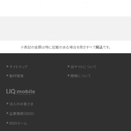
高校生にスマホ制限は必要？所持率やメリット・デメリットを詳しく紹介
スマホのネット通信速度が遅い原因は？すぐできる対処法や見直すポイントを解
説
選べる通信ブランド
スマホや携帯端末の通信速度制限とは？回避のコツや解除のタイミング・方法
を解説
※表記の金額は特に記載のある場合を除きすべて
税込
です。
LINEの引き継ぎ方法は？対象データや事前準備・条件・注意点などを解説
サイトマップ
当サイトについて
LINEの通知がこない時の原因と対処法9選！設定の確認手順も解説
動作環境
商標について
非通知設定とは？184で電話をかける方法やiPhone・Androidの設定を解説
法人のお客さま
iCloudの使用容量を減らす9つの方法！使用状況の確認手順も紹介
企業情報（KDDI）
スマホのウィジェットとは？iPhone・Androidの設定方法やおススメを紹介
KDDIホーム