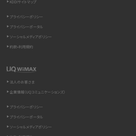
KDDIサイトマップ
リプライ機能とは？LINE、X（旧Twitter）、Instagram、TikTokで送る方法を解説
プライバシーポリシー
インスタのDMの送り方は？便利機能の使い方や注意点をわかりやすく解説
プライバシーポータル
Bluetooth®とは？Wi-Fiとの違いやスマホ・PCとの接続方法を解説
ソーシャルメディアポリシー
約款•利用規約
LINEで送信取り消しをする方法は？相手に知られるのか、削除との違いも紹介
「iPhoneを探す」の使い方と設定方法を紹介！ブラウザやアプリから探す方法を
詳しく解説
法人のお客さま
Wi-Fiを快適に使うための速度はどれくらい？用途別の目安・回線ごとの平均を
紹介
企業情報（UQコミュニケーションズ）
LINEの着信音や通知音の設定・変更方法を解説！鳴らない場合の対処法も紹介
プライバシーポリシー
プライバシーポータル
着信拒否とは？設定方法やブロックした番号の確認方法を解説
ソーシャルメディアポリシー
LINEでブロックされているか確認する方法は？手順や注意点を解説