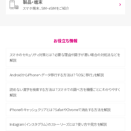
製品・端末
スマホ端末、
SIM・eSIMをご紹介
お役立ち情報
スマホのセキュリティ対策とは？必要な理由や調子が悪い場合の対処法などを
解説
AndroidからiPhoneへデータ移行する方法は？「iOSに移行」を解説
読めない漢字を検索する方法は？スマホでの調べ方を機種ごとにわかりやすく
解説
iPhoneのキャッシュクリアとは？SafariやChromeで消去する方法を解説
Instagram（インスタグラム）のストーリーズとは？使い方や見方を解説