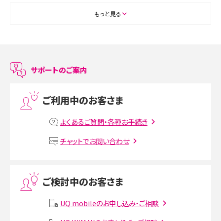
ASMRとは？初心者向けの代表ジャンルや楽しみ方を解説
もっと見る
スマホのアラーム設定方法を解説！鳴らない原因と対処法、便利機能も紹介
LINEで友だちを削除する方法は？方法ごとの影響や復活・復元する方法も解説
サポートのご案内
プリペイドSIMとは？種類やメリット・デメリット、利用までの流れを解説
ご利用中のお客さま
MNOとは？MVNOやMVNEとの違いやメリット・デメリットを解説
よくあるご質問・各種お手続き
VPN接続とは？仕組みや必要性、メリット・デメリット、接続方法を解説
チャットでお問い合わせ
Threads（スレッズ）とは？主な機能や登録方法、投稿の仕方を解説
ご検討中のお客さま
Instagram（インスタグラム）でスクショするとバレる？バレるケースや撮り方も解
説
UQ mobileのお申し込み・ご相談
SMSとは？料金やできること、注意点や届かない時の対処法を解説