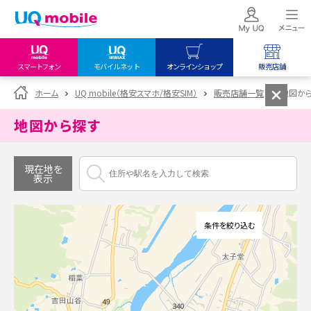
スマートフォン
モバイルネット
オンラインショップ
販売店舗
my UQ WiMAX
UQ mobile
UQ mobile
ホーム
UQ mobile（格安スマホ/格安SIM）
販売店舗一覧
地図か
UQ WiMAX ご契約の方
オンラインショップ
販売店舗
地図から探す
My UQ mobile
UQ WiMAX
UQ WiMAX
UQ mobile ご契約の方
オンラインショップ
販売店舗
現在地を
表示
UQ mobile
データチャージサイト
条件を絞り込む