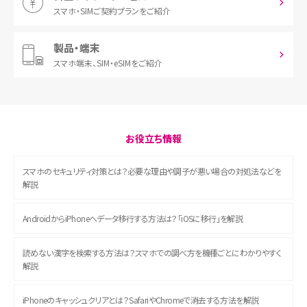
スマホ・SIM
ご契約プランをご紹介
製品・端末
スマホ端末、
SIM・eSIMをご紹介
お役立ち情報
スマホのセキュリティ対策とは？必要な理由や調子が悪い場合の対処法などを
解説
AndroidからiPhoneへデータ移行する方法は？「iOSに移行」を解説
読めない漢字を検索する方法は？スマホでの調べ方を機種ごとにわかりやすく
解説
iPhoneのキャッシュクリアとは？SafariやChromeで消去する方法を解説