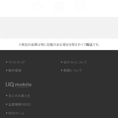
Androidスマホとは？特徴やメリット・デメリット、おススメ機種を紹介
高校生にスマホ制限は必要？所持率やメリット・デメリットを詳しく紹介
選べる通信ブランド
スマホのネット通信速度が遅い原因は？すぐできる対処法や見直すポイントを解
説
※表記の金額は特に記載のある場合を除きすべて
税込
です。
スマホや携帯端末の通信速度制限とは？回避のコツや解除のタイミング・方法
を解説
サイトマップ
当サイトについて
動作環境
商標について
LINEの引き継ぎ方法は？対象データや事前準備・条件・注意点などを解説
LINEの通知がこない時の原因と対処法9選！設定の確認手順も解説
法人のお客さま
非通知設定とは？184で電話をかける方法やiPhone・Androidの設定を解説
企業情報（KDDI）
iCloudの使用容量を減らす9つの方法！使用状況の確認手順も紹介
KDDIホーム