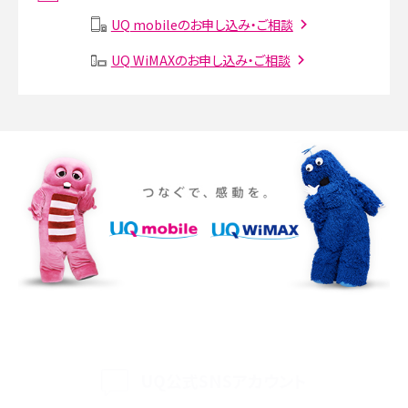
説
UQ mobileのお申し込み・ご相談
SMSとは？料金やできること、注意点や届かない時の対処法を解説
UQ WiMAXのお申し込み・ご相談
Discord（ディスコード）とは？使い方や用語の意味、便利な機能を解説
iPhone 16eとiPhone SE（第3世代）の違いは？サイズやスペックを比較して解説
iPhone 16eとiPhone 14を徹底比較！スペック・機能の違いをわかりやすく紹介
iPhone 16シリーズのモデルを比較！価格・サイズ・カメラ性能の違いを徹底解説
iPhone 16とiPhone 15の違いは？カメラ・スペック・機能を徹底比較
iPhoneの機種変更のやり方は？事前準備・手順やデータ移行方法をわかりやす
く解説
UQ公式SNSアカウント
スマホが高い理由は？購入費用を抑える方法や端末を選ぶ時の注意点を解説！