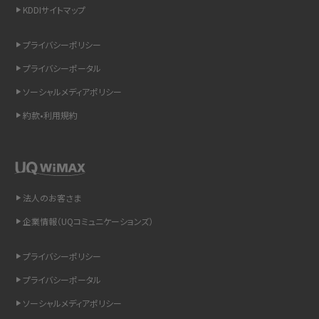
KDDIサイトマップ
スマホのウィジェットとは？iPhone・Androidの設定方法やおススメを紹介
プライバシーポリシー
リプライ機能とは？LINE、X（旧Twitter）、Instagram、TikTokで送る方法を解説
プライバシーポータル
インスタのDMの送り方は？便利機能の使い方や注意点をわかりやすく解説
ソーシャルメディアポリシー
約款•利用規約
Bluetooth®とは？Wi-Fiとの違いやスマホ・PCとの接続方法を解説
LINEで送信取り消しをする方法は？相手に知られるのか、削除との違いも紹介
「iPhoneを探す」の使い方と設定方法を紹介！ブラウザやアプリから探す方法を
法人のお客さま
詳しく解説
企業情報（UQコミュニケーションズ）
Wi-Fiを快適に使うための速度はどれくらい？用途別の目安・回線ごとの平均を
プライバシーポリシー
紹介
プライバシーポータル
LINEの着信音や通知音の設定・変更方法を解説！鳴らない場合の対処法も紹介
ソーシャルメディアポリシー