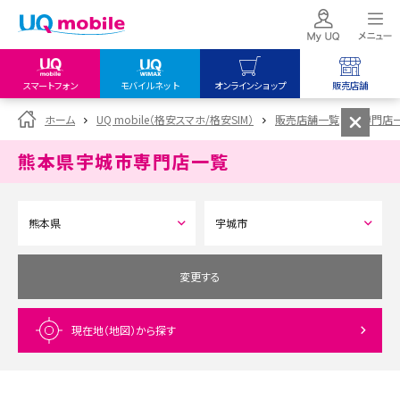
スマートフォン
モバイルネット
オンラインショップ
販売店舗
my UQ WiMAX
UQ mobile
UQ mobile
ホーム
UQ mobile（格安スマホ/格安SIM）
販売店舗一覧
専門店
UQ WiMAX ご契約の方
オンラインショップ
販売店舗
熊本県宇城市
専門店一覧
My UQ mobile
UQ WiMAX
UQ WiMAX
UQ mobile ご契約の方
オンラインショップ
販売店舗
UQ mobile
データチャージサイト
変更する
現在地（地図）
から探す