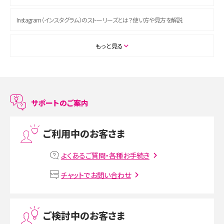
Instagram（インスタグラム）のストーリーズとは？使い方や見方を解説
ASMRとは？初心者向けの代表ジャンルや楽しみ方を解説
もっと見る
スマホのアラーム設定方法を解説！鳴らない原因と対処法、便利機能も紹介
LINEで友だちを削除する方法は？方法ごとの影響や復活・復元する方法も解説
サポートのご案内
プリペイドSIMとは？種類やメリット・デメリット、利用までの流れを解説
ご利用中のお客さま
MNOとは？MVNOやMVNEとの違いやメリット・デメリットを解説
よくあるご質問・各種お手続き
VPN接続とは？仕組みや必要性、メリット・デメリット、接続方法を解説
チャットでお問い合わせ
Threads（スレッズ）とは？主な機能や登録方法、投稿の仕方を解説
ご検討中のお客さま
Instagram（インスタグラム）でスクショするとバレる？バレるケースや撮り方も解