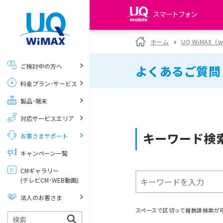
スマートフォン
my UQ WiMAX
ホーム
UQ WiMAX（
UQ WiMAX ご契約の方
ご検討中の方へ
よくあるご質問
My UQ mobile
料金プラン･サービス
UQ mobile ご契約の方
製品･端末
UQ mobile
データチャージサイト
対応サービスエリア
キーワード検
お客さまサポート
キャンペーン一覧
CMギャラリー
(テレビCM･WEB動画)
法人のお客さま
スペースで区切って複数語検索が