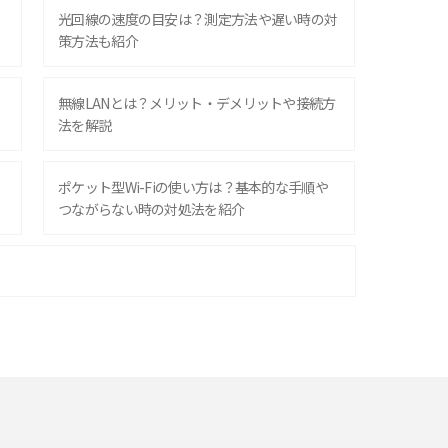
光回線の速度の目安は？測定方法や遅い時の対
策方法も紹介
無線LANとは？メリット・デメリットや接続方
法を解説
ポケット型Wi-Fiの使い方は？基本的な手順や
つながらない時の対処法を紹介
ポケット型Wi-Fiはクレカなしでも利用でき
る？口座振替の方法や注意点も解説
ポケット型Wi-Fiを月額なしで利用できるのは
なぜ？メリット・デメリットも紹介
即日受け取りできるポケット型Wi-Fiはある？