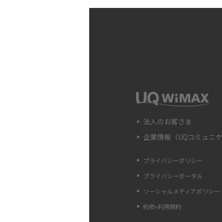
Wi-Fi中継器の設定方法
時の原因や対処法も解説
Wi-Fiのアクセスポイン
違いや接続手順、注意点も
Wi-FiのWPS機能とは？A
法、接続できない時の対処
法人のお客さま
企業情報（UQコミュニ
Wi-Fiのパスワードを確
認ができない場合の対処法
プライバシーポリシー
プライバシーポータル
LANケーブルのカテゴリ
ソーシャルメディアポリシー
方・選び方をわかりやすく
約款•利用規約