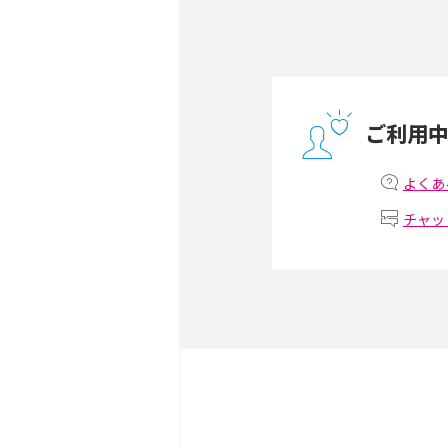
方や通信費を抑える方法も
ONU（光回線終端装置）
ー・ホームゲートウェイと
ご利用
テザリングはWi-Fiとど
意点を解説！
よくあ
チャッ
ストリーミング再生とは？
いやメリット・デメリット
スマホがWi-Fiにつなが
試せる対処法も紹介！
ネットフリックスに適した
視聴するための方法も解説