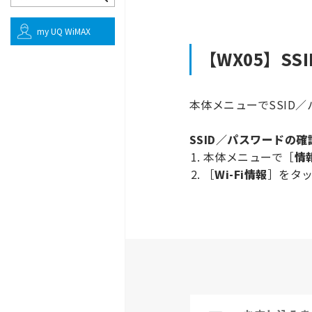
my UQ WiMAX
【WX05】S
本体メニューでSSID
SSID／パスワードの確
本体メニューで［
情
［
Wi-Fi情報
］をタ