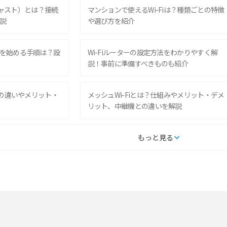
ムキャスト）とは？接続
マンションで使えるWi-Fiは？種類ごとの特徴
説
や選び方を紹介
を始める手順は？設
Wi-Fiルーターの設定方法をわかりやすく解
説！事前に準備すべきものも紹介
との違いやメリット・
メッシュWi-Fiとは？仕組みやメリット・デメ
リット、中継機との違いを解説
タルするメリットと
持ち運びできるポケット型Wi-Fiのおススメの
もっと見る
の特徴も紹介
選び方は？メリット・デメリットも紹介
通信の仕組みやメリッ
工事不要！置くだけWi-Fiの特徴は？メリッ
ト・デメリットや選び方を解説
型Wi-Fiは？選び
ポケット型Wi-Fi（モバイルWi-Fi）とは？おス