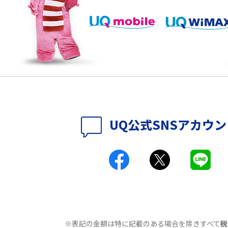
説
パソコンやスマホで確
テレワークに必要なもの4選！充実させるため
のアイテムや継続のポイントも解説
時に考えられる原因9つ
LINEで動画が送れない7つの原因と対処法を紹
介！長さ・容量についても解説
時に考えられる10の原
UQ WiMAXがつながらないのはなぜ？12個の原
UQ公式SNSアカウ
因と対処法、改善されない時の手段を解説
付きアクセス）とは？
Wi-Fiの速度を上げる方法13選！遅い原因と対
処法を紹介
原因は？自宅でできる
Wi-Fiのバンドステアリング機能とは？メリッ
トやデメリット、接続方法を解説
※表記の金額は特に記載のある場合を除きすべて
税