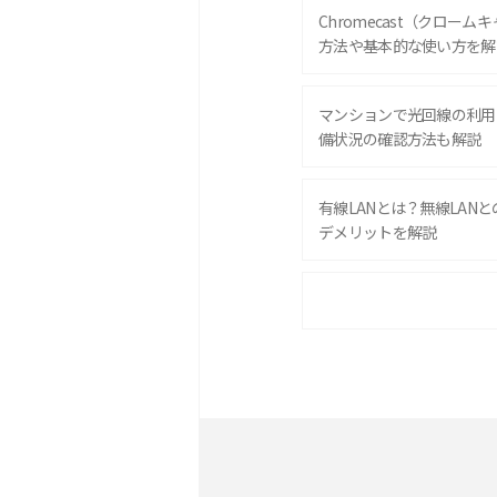
Chromecast（クロー
方法や基本的な使い方を解
マンションで光回線の利用
備状況の確認方法も解説
有線LANとは？無線LAN
デメリットを解説
ポケット型Wi-Fiをレン
は？選び方や向いている方
ポケット型Wi-Fiとは？
ト・デメリットを解説
無制限で利用できるポケット