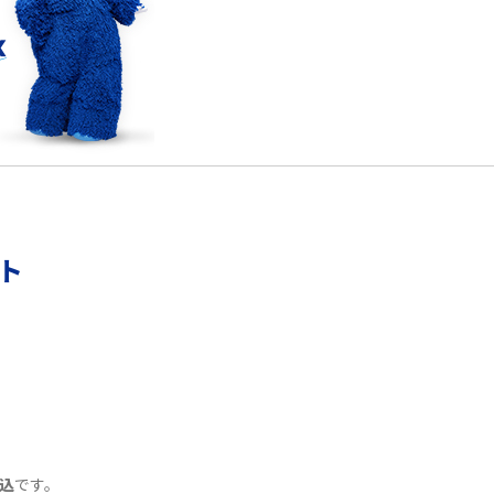
リモートワークの環境を整える3つのポイン
ト！おススメのアイテムも紹介
YouTubeが重い・遅い・止まるのはなぜ？原因
と9つの対処法を解説
ント
Wi-Fiの認証エラーとは？認証できない主な原
因と7つの対処方を紹介
Wi-Fiルーターを再起動する2つの方法！メリッ
トや注意点なども解説
Wi-FiをPPPoE接続する方法は？IPoE接続との
違いや注意点をわかりやすく解説
込
です。