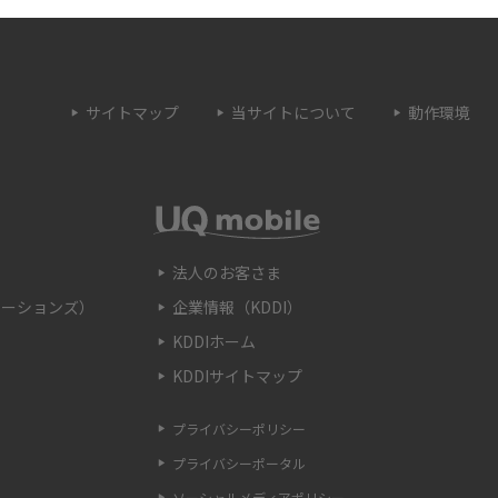
とは？うまくいかない
Wi-Fi接続が簡単にできるWPSボタンとは？接
続手順や利用シーンを紹介
サイトマップ
当サイトについて
動作環境
トとは？ルーターとの
Wi-Fiのブリッジモードとは？特徴やメリッ
解説
ト、使用する時の注意点などを解説
OSSとの違いや接続方
Wi-Fiのaとgの違いとは？それぞれの特徴や主
を解説
に使うシーンを解説
法人のお客さま
ケーションズ）
企業情報（KDDI）
認する方法を解説！確
Wi-Fiの自動接続方法をわかりやすく解説！注
KDDIホーム
も紹介
意点や接続できない際の対処法も紹介
KDDIサイトマップ
とは？種類や見分け
FTTHとは？光回線の配線方式の種類やメリッ
プライバシーポリシー
解説
ト、注意点を解説
プライバシーポータル
ソーシャルメディアポリシー