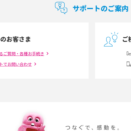
紹介
スメする方の特徴や選び方を解説
サポートのご案内
とは？モデム・ルータ
ギガバイト（GB）とは？1GBの目安やギガが
の違いを解説
足りない時の対処法を紹介
中のお客さま
ご
う違う？接続方法や注
Wi-Fiを自宅に設置する方法は？必要なことや
ポイントも紹介
るご質問・各種お手続き
トでお問い合わせ
ダウンロードとの違
6Gとはどんな通信技術？Beyond 5Gや実用化
を解説
課題などを解説
らない原因は？すぐに
UQ WiMAXの評判は？特徴やメリット・デメリ
ットを口コミと併せて紹介
YouTubeの音が出ない原因とは？スマホ
通信速度は？快適に
（iPhone・Android）とパソコンの対処法を