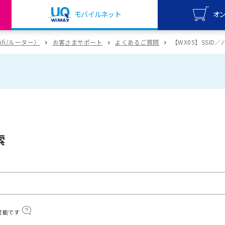
モバイルネット
オ
UQ mo
wifi/ルーター）
お客さまサポート
よくあるご質問
【WX05】SSI
オンライ
UQ Wi
オンライ
索
可能です