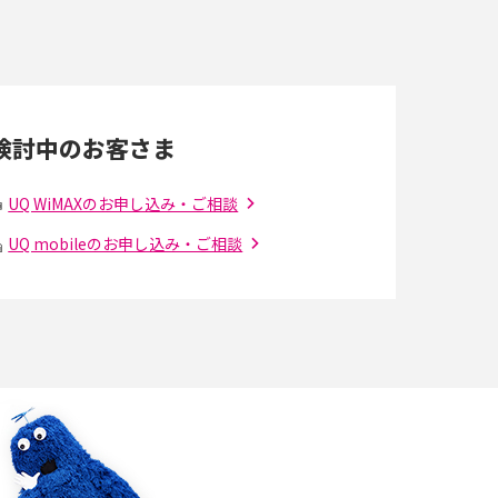
すぐに使うための方法や注意点も解説
Wi-Fi 6とは？Wi-Fi 5との違いやメリットと注意
点、規格の種類も解説
検討中のお客さま
光ファイバーとは？仕組みやメリット・デメリ
ットを初心者向けにわかりやすく解説
UQ WiMAXのお申し込み・ご相談
UQ mobileのお申し込み・ご相談
の
引っ越し費用の相場は？ひとり暮らしや家族の
場合の目安や費用を抑える方法を解説
アップロードが遅い原因とは？起こり得る問題
と解決方法を解説
5Gの「ミリ波」ってどんな電波？Sub6との違
解
い・利用の注意点を解説