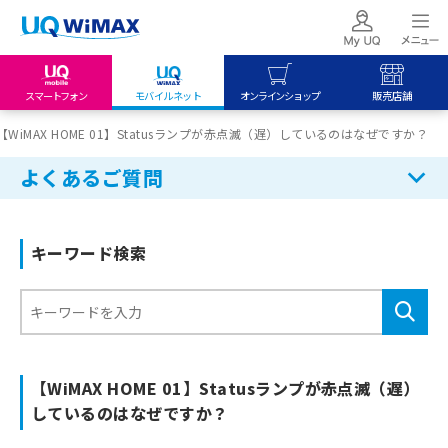
スマートフォン
モバイルネット
オンラインショップ
販売店舗
my UQ WiMAX
UQ mobile
UQ mobile
【WiMAX HOME 01】Statusランプが赤点滅（遅）しているのはなぜですか？
UQ WiMAX ご契約の方
オンラインショップ
販売店舗
よくあるご質問
My UQ mobile
UQ WiMAX
UQ WiMAX
UQ mobile ご契約の方
オンラインショップ
販売店舗
キーワード検索
UQ mobile
データチャージサイト
【WiMAX HOME 01】Statusランプが赤点滅（遅）
しているのはなぜですか？