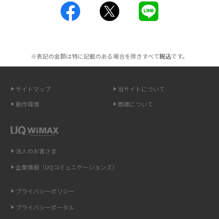
工事不要！置くだけWi-Fiの特徴は？メリット・デメリットや選び方を解説
ポケット型Wi-Fiを月額なしで利用できるのはなぜ？メリット・デメリット
も紹介
※表記の金額は特に記載のある場合を除きすべて
税込
です。
無制限で利用できるポケット型Wi-Fiは？選び方や通信費を抑える方法も紹
介
サイトマップ
当サイトについて
動作環境
商標について
ポケット型Wi-Fi（モバイルWi-Fi）とは？おススメする方の特徴や選び方を
解説
即日受け取りできるポケット型Wi-Fiはある？すぐに使うための方法や注意
法人のお客さま
点も解説
企業情報（UQコミュニケーションズ）
ONU（光回線終端装置）とは？モデム・ルーター・ホームゲートウェイと
の違いを解説
プライバシーポリシー
プライバシーポータル
ギガバイト（GB）とは？1GBの目安やギガが足りない時の対処法を紹介