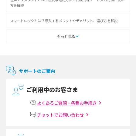
方を解説
スマートロックとは？導入するメリットやデメリット、選び方を解説
スマートテレビとは？特徴や選び方、使い方をわかりやすく解説
もっと見る
Chromecast（クロームキャスト）とは？接続方法や基本的な使い方を解説
マンションで使えるWi-Fiは？種類ごとの特徴や選び方を紹介
サポートのご案内
光回線の速度の目安は？測定方法や遅い時の対策方法も紹介
ご利用中のお客さま
マンションで光回線の利用を始める手順は？設備状況の確認方法も解説
よくあるご質問・各種お手続き
Wi-Fiルーターの設定方法をわかりやすく解説！事前に準備すべきものも紹
チャットでお問い合わせ
介
無線LANとは？メリット・デメリットや接続方法を解説