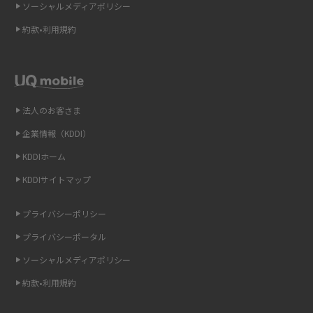
ソーシャルメディアポリシー
Wi-Fi 6とは？Wi-Fi 5との違いやメリットと注意点、規格の種類も解説
約款•利用規約
テザリングはWi-Fiとどう違う？接続方法や注意点を解説！
Wi-Fiを自宅に設置する方法は？必要なことやポイントも紹介
法人のお客さま
光ファイバーとは？仕組みやメリット・デメリットを初心者向けにわかり
企業情報（KDDI）
やすく解説
KDDIホーム
ストリーミング再生とは？ダウンロードとの違いやメリット・デメリット
KDDIサイトマップ
を解説
プライバシーポリシー
6Gとはどんな通信技術？Beyond 5Gや実用化の課題などを解説
プライバシーポータル
引っ越し費用の相場は？ひとり暮らしや家族の場合の目安や費用を抑える
ソーシャルメディアポリシー
方法を解説
約款•利用規約
スマホがWi-Fiにつながらない原因は？すぐに試せる対処法も紹介！