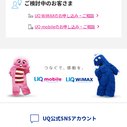
ご検討中のお客さま
有線LANとは？無線LANとの違いやメリット・デメリットを解説
UQ WiMAXのお申し込み・ご相談
メッシュWi-Fiとは？仕組みやメリット・デメリット、中継機との違いを解
UQ mobileのお申し込み・ご相談
説
ポケット型Wi-Fiの使い方は？基本的な手順やつながらない時の対処法を紹
介
ポケット型Wi-Fiをレンタルするメリットとは？選び方や向いている方の特
徴も紹介
持ち運びできるポケット型Wi-Fiのおススメの選び方は？メリット・デメリ
ットも紹介
ポケット型Wi-Fiはクレカなしでも利用できる？口座振替の方法や注意点も
解説
UQ公式SNSアカウント
ポケット型Wi-Fiとは？通信の仕組みやメリット・デメリットを解説