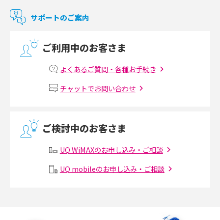
マンションで使えるWi-Fiは？種類ごとの特徴や選び方を紹介
サポートのご案内
光回線の速度の目安は？測定方法や遅い時の対策方法も紹介
ご利用中のお客さま
マンションで光回線の利用を始める手順は？設備状況の確認方法も解説
よくあるご質問・各種お手続き
Wi-Fiルーターの設定方法をわかりやすく解説！事前に準備すべきものも紹
チャットでお問い合わせ
介
無線LANとは？メリット・デメリットや接続方法を解説
ご検討中のお客さま
有線LANとは？無線LANとの違いやメリット・デメリットを解説
UQ WiMAXのお申し込み・ご相談
メッシュWi-Fiとは？仕組みやメリット・デメリット、中継機との違いを解
UQ mobileのお申し込み・ご相談
説
ポケット型Wi-Fiの使い方は？基本的な手順やつながらない時の対処法を紹
介