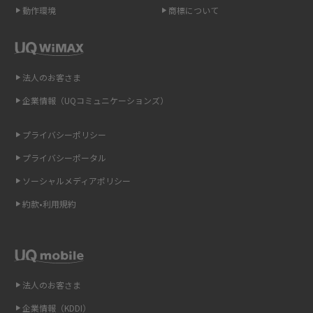
動作環境
商標について
ポケット型Wi-Fi（モバイルWi-Fi）とは？おススメする方の特徴や選び方を
解説
即日受け取りできるポケット型Wi-Fiはある？すぐに使うための方法や注意
法人のお客さま
点も解説
企業情報（UQコミュニケーションズ）
ONU（光回線終端装置）とは？モデム・ルーター・ホームゲートウェイと
の違いを解説
プライバシーポリシー
プライバシーポータル
ギガバイト（GB）とは？1GBの目安やギガが足りない時の対処法を紹介
ソーシャルメディアポリシー
Wi-Fi 6とは？Wi-Fi 5との違いやメリットと注意点、規格の種類も解説
約款•利用規約
テザリングはWi-Fiとどう違う？接続方法や注意点を解説！
Wi-Fiを自宅に設置する方法は？必要なことやポイントも紹介
法人のお客さま
光ファイバーとは？仕組みやメリット・デメリットを初心者向けにわかり
企業情報（KDDI）