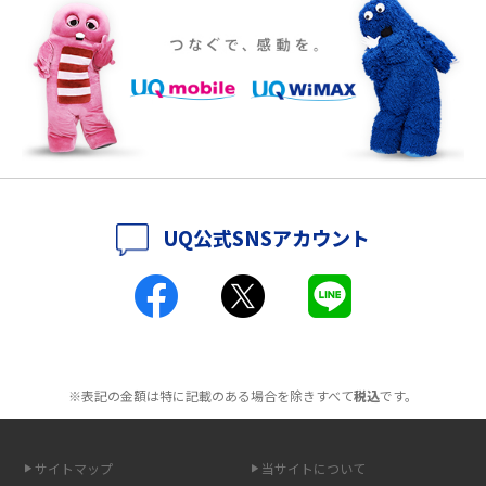
ポケット型Wi-Fiをレンタルするメリットとは？選び方や向いている方の特
徴も紹介
持ち運びできるポケット型Wi-Fiのおススメの選び方は？メリット・デメリ
ットも紹介
ポケット型Wi-Fiはクレカなしでも利用できる？口座振替の方法や注意点も
解説
UQ公式SNSアカウント
ポケット型Wi-Fiとは？通信の仕組みやメリット・デメリットを解説
工事不要！置くだけWi-Fiの特徴は？メリット・デメリットや選び方を解説
ポケット型Wi-Fiを月額なしで利用できるのはなぜ？メリット・デメリット
も紹介
※表記の金額は特に記載のある場合を除きすべて
税込
です。
無制限で利用できるポケット型Wi-Fiは？選び方や通信費を抑える方法も紹
介
サイトマップ
当サイトについて