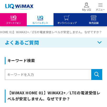
スマートフォン
モバイルネット
オンラインショップ
販売店舗
my UQ WiMAX
UQ mobile
UQ mobile
X HOME 01】WiMAX2+／LTEの電波受信レベルが安定しません。なぜですか？
UQ WiMAX ご契約の方
オンラインショップ
販売店舗
よくあるご質問
My UQ mobile
UQ WiMAX
UQ WiMAX
UQ mobile ご契約の方
オンラインショップ
販売店舗
キーワード検索
UQ mobile
データチャージサイト
【WiMAX HOME 01】WiMAX2+／LTEの電波受信レ
ベルが安定しません。なぜですか？