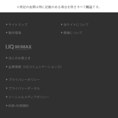
も紹介
※表記の金額は特に記載のある場合を除きすべて
税込
です。
無制限で利用できるポケット型Wi-Fiは？選び方や通信費を抑える方法も紹
介
サイトマップ
当サイトについて
動作環境
商標について
ポケット型Wi-Fi（モバイルWi-Fi）とは？おススメする方の特徴や選び方を
解説
即日受け取りできるポケット型Wi-Fiはある？すぐに使うための方法や注意
法人のお客さま
点も解説
企業情報（UQコミュニケーションズ）
ONU（光回線終端装置）とは？モデム・ルーター・ホームゲートウェイと
の違いを解説
プライバシーポリシー
プライバシーポータル
ギガバイト（GB）とは？1GBの目安やギガが足りない時の対処法を紹介
ソーシャルメディアポリシー
Wi-Fi 6とは？Wi-Fi 5との違いやメリットと注意点、規格の種類も解説
約款•利用規約
テザリングはWi-Fiとどう違う？接続方法や注意点を解説！