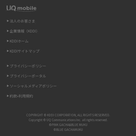
Wi-Fiを自宅に設置する方法は？必要なことやポイントも紹介
法人のお客さま
光ファイバーとは？仕組みやメリット・デメリットを初心者向けにわかり
企業情報（KDDI）
やすく解説
KDDIホーム
ストリーミング再生とは？ダウンロードとの違いやメリット・デメリット
KDDIサイトマップ
を解説
プライバシーポリシー
6Gとはどんな通信技術？Beyond 5Gや実用化の課題などを解説
プライバシーポータル
引っ越し費用の相場は？ひとり暮らしや家族の場合の目安や費用を抑える
ソーシャルメディアポリシー
方法を解説
約款•利用規約
スマホがWi-Fiにつながらない原因は？すぐに試せる対処法も紹介！
COPYRIGHT © KDDI CORPORATION, ALL RIGHTS RESERVED.
Copyright © UQ Communications Inc. all rights reserved.
UQ WiMAXの評判は？特徴やメリット・デメリットを口コミと併せて紹介
©PINK GACHA&BLUE MUKU
©BLUE GACHAMUKU