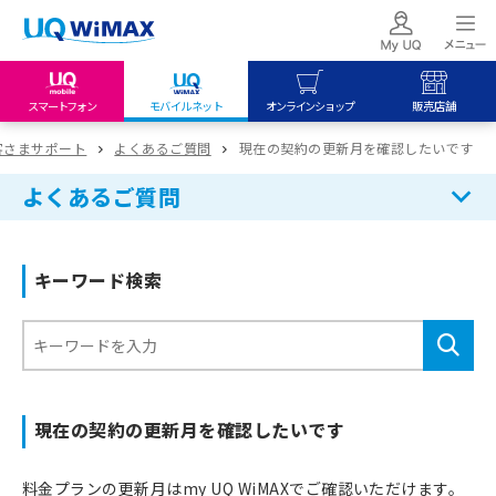
スマートフォン
モバイルネット
オンラインショップ
販売店舗
my UQ WiMAX
UQ mobile
UQ mobile
客さまサポート
よくあるご質問
現在の契約の更新月を確認したいです
UQ WiMAX ご契約の方
オンラインショップ
販売店舗
よくあるご質問
My UQ mobile
UQ WiMAX
UQ WiMAX
UQ mobile ご契約の方
オンラインショップ
販売店舗
キーワード検索
UQ mobile
データチャージサイト
現在の契約の更新月を確認したいです
料金プランの更新月はmy UQ WiMAXでご確認いただけます。