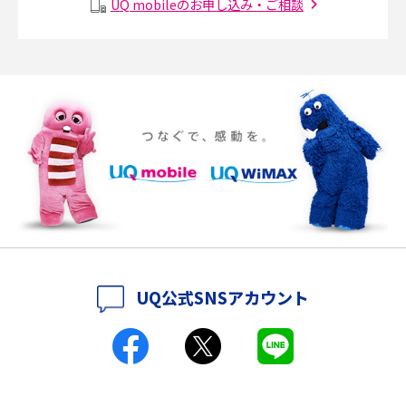
UQ mobileのお申し込み・ご相談
説
ポケット型Wi-Fiの使い方は？基本的な手順やつながらない時の対処法を紹
介
ポケット型Wi-Fiをレンタルするメリットとは？選び方や向いている方の特
徴も紹介
持ち運びできるポケット型Wi-Fiのおススメの選び方は？メリット・デメリ
ットも紹介
ポケット型Wi-Fiはクレカなしでも利用できる？口座振替の方法や注意点も
解説
UQ公式SNSアカウント
ポケット型Wi-Fiとは？通信の仕組みやメリット・デメリットを解説
工事不要！置くだけWi-Fiの特徴は？メリット・デメリットや選び方を解説
ポケット型Wi-Fiを月額なしで利用できるのはなぜ？メリット・デメリット