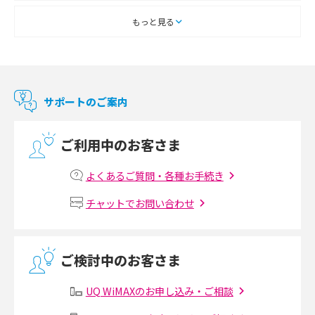
スマートテレビとは？特徴や選び方、使い方をわかりやすく解説
もっと見る
Chromecast（クロームキャスト）とは？接続方法や基本的な使い方を解説
マンションで使えるWi-Fiは？種類ごとの特徴や選び方を紹介
サポートのご案内
光回線の速度の目安は？測定方法や遅い時の対策方法も紹介
ご利用中のお客さま
マンションで光回線の利用を始める手順は？設備状況の確認方法も解説
よくあるご質問・各種お手続き
Wi-Fiルーターの設定方法をわかりやすく解説！事前に準備すべきものも紹
チャットでお問い合わせ
介
無線LANとは？メリット・デメリットや接続方法を解説
ご検討中のお客さま
有線LANとは？無線LANとの違いやメリット・デメリットを解説
UQ WiMAXのお申し込み・ご相談
メッシュWi-Fiとは？仕組みやメリット・デメリット、中継機との違いを解