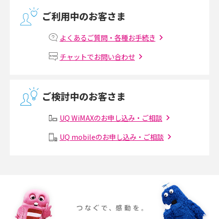
光回線の速度の目安は？測定方法や遅い時の対策方法も紹介
ご利用中のお客さま
マンションで光回線の利用を始める手順は？設備状況の確認方法も解説
よくあるご質問・各種お手続き
Wi-Fiルーターの設定方法をわかりやすく解説！事前に準備すべきものも紹
チャットでお問い合わせ
介
無線LANとは？メリット・デメリットや接続方法を解説
ご検討中のお客さま
有線LANとは？無線LANとの違いやメリット・デメリットを解説
UQ WiMAXのお申し込み・ご相談
メッシュWi-Fiとは？仕組みやメリット・デメリット、中継機との違いを解
UQ mobileのお申し込み・ご相談
説
ポケット型Wi-Fiの使い方は？基本的な手順やつながらない時の対処法を紹
介
ポケット型Wi-Fiをレンタルするメリットとは？選び方や向いている方の特
徴も紹介