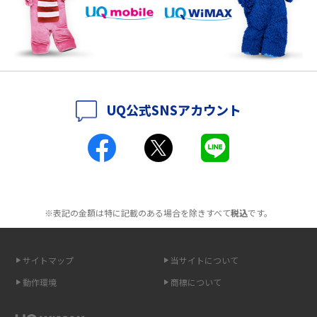
持ち運びできるポケット型Wi-Fiのおススメの選び方は？メリット・デメリ
ットも紹介
ポケット型Wi-Fiはクレカなしでも利用できる？口座振替の方法や注意点も
解説
UQ公式SNSアカウント
ポケット型Wi-Fiとは？通信の仕組みやメリット・デメリットを解説
工事不要！置くだけWi-Fiの特徴は？メリット・デメリットや選び方を解説
ポケット型Wi-Fiを月額なしで利用できるのはなぜ？メリット・デメリット
も紹介
※表記の金額は特に記載のある場合を除きすべて
税込
です。
無制限で利用できるポケット型Wi-Fiは？選び方や通信費を抑える方法も紹
介
サイトマップ
当サイトについて
動作環境
商標について
ポケット型Wi-Fi（モバイルWi-Fi）とは？おススメする方の特徴や選び方を
解説