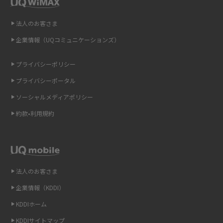
即日受け取りできるポケット型Wi-Fiはある？すぐに使うための方法や注意
法人のお客さま
点も解説
企業情報（UQコミュニケーションズ）
ONU（光回線終端装置）とは？モデム・ルーター・ホームゲートウェイと
の違いを解説
プライバシーポリシー
プライバシーポータル
ギガバイト（GB）とは？1GBの目安やギガが足りない時の対処法を紹介
ソーシャルメディアポリシー
Wi-Fi 6とは？Wi-Fi 5との違いやメリットと注意点、規格の種類も解説
約款•利用規約
テザリングはWi-Fiとどう違う？接続方法や注意点を解説！
Wi-Fiを自宅に設置する方法は？必要なことやポイントも紹介
法人のお客さま
光ファイバーとは？仕組みやメリット・デメリットを初心者向けにわかり
企業情報（KDDI）
やすく解説
KDDIホーム
ストリーミング再生とは？ダウンロードとの違いやメリット・デメリット
KDDIサイトマップ