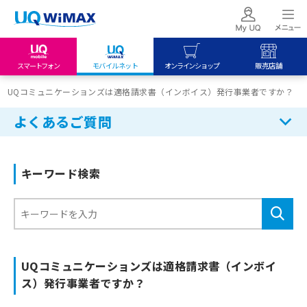
スマートフォン
モバイルネット
オンラインショップ
販売店舗
my UQ WiMAX
UQ mobile
UQ mobile
UQコミュニケーションズは適格請求書（インボイス）発行事業者ですか？
UQ WiMAX ご契約の方
オンラインショップ
販売店舗
よくあるご質問
My UQ mobile
UQ WiMAX
UQ WiMAX
UQ mobile ご契約の方
オンラインショップ
販売店舗
キーワード検索
UQ mobile
データチャージサイト
UQコミュニケーションズは適格請求書（インボイ
ス）発行事業者ですか？