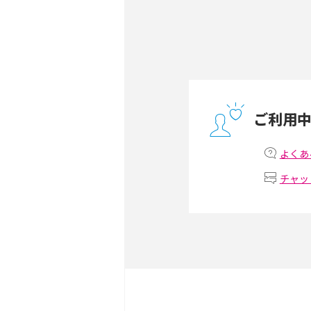
無制限で利用できるポケット
方や通信費を抑える方法も
ONU（光回線終端装置）
ー・ホームゲートウェイと
ご利用
テザリングはWi-Fiとど
意点を解説！
よくあ
チャッ
ストリーミング再生とは？
いやメリット・デメリット
スマホがWi-Fiにつなが
試せる対処法も紹介！