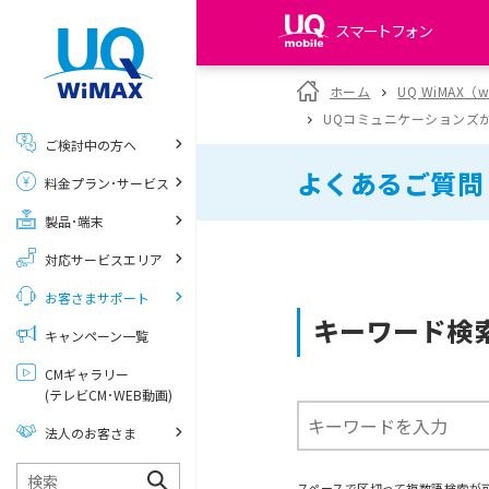
スマートフォン
my UQ WiMAX
ホーム
UQ WiMAX（
UQ WiMAX ご契約の方
UQコミュニケーションズ
ご検討中の方へ
My UQ mobile
よくあるご質問
料金プラン･サービス
UQ mobile ご契約の方
製品･端末
UQ mobile
データチャージサイト
対応サービスエリア
お客さまサポート
キーワード検
キャンペーン一覧
CMギャラリー
(テレビCM･WEB動画)
法人のお客さま
スペースで区切って複数語検索が