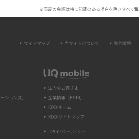
トやデメリット、接続方法を解説
※表記の金額は特に記載のある場合を除きすべて
税
とは？うまくいかない
Wi-Fi接続が簡単にできるWPSボタンとは？接
続手順や利用シーンを紹介
サイトマップ
当サイトについて
動作環境
トとは？ルーターとの
Wi-Fiのブリッジモードとは？特徴やメリッ
解説
ト、使用する時の注意点などを解説
OSSとの違いや接続方
Wi-Fiのaとgの違いとは？それぞれの特徴や主
を解説
に使うシーンを解説
法人のお客さま
ケーションズ）
企業情報（KDDI）
認する方法を解説！確
Wi-Fiの自動接続方法をわかりやすく解説！注
KDDIホーム
も紹介
意点や接続できない際の対処法も紹介
KDDIサイトマップ
とは？種類や見分け
FTTHとは？光回線の配線方式の種類やメリッ
プライバシーポリシー
解説
ト、注意点を解説