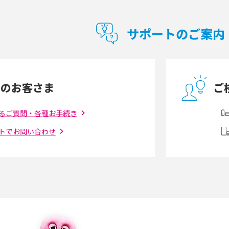
型Wi-Fiは？選び
ポケット型Wi-Fi（モバイルWi-Fi）とは？おス
紹介
スメする方の特徴や選び方を解説
サポートのご案内
とは？モデム・ルータ
ギガバイト（GB）とは？1GBの目安やギガが
の違いを解説
足りない時の対処法を紹介
中のお客さま
ご
う違う？接続方法や注
Wi-Fiを自宅に設置する方法は？必要なことや
ポイントも紹介
るご質問・各種お手続き
トでお問い合わせ
ダウンロードとの違
6Gとはどんな通信技術？Beyond 5Gや実用化
を解説
課題などを解説
らない原因は？すぐに
UQ WiMAXの評判は？特徴やメリット・デメリ
ットを口コミと併せて紹介