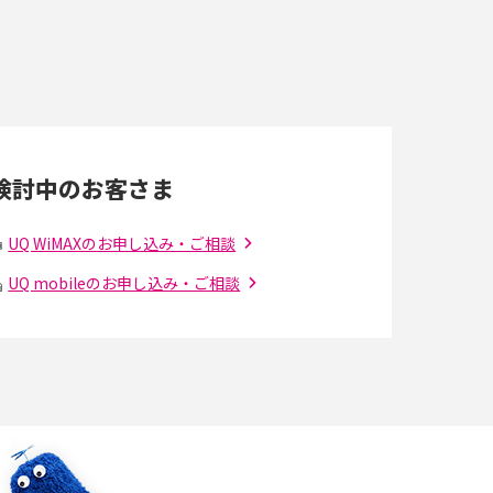
即日受け取りできるポケット型Wi-Fiはある？
すぐに使うための方法や注意点も解説
Wi-Fi 6とは？Wi-Fi 5との違いやメリットと注意
点、規格の種類も解説
検討中のお客さま
光ファイバーとは？仕組みやメリット・デメリ
ットを初心者向けにわかりやすく解説
UQ WiMAXのお申し込み・ご相談
UQ mobileのお申し込み・ご相談
の
引っ越し費用の相場は？ひとり暮らしや家族の
場合の目安や費用を抑える方法を解説
アップロードが遅い原因とは？起こり得る問題
と解決方法を解説