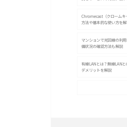
Chromecast（クロー
方法や基本的な使い方を解
マンションで光回線の利用
備状況の確認方法も解説
有線LANとは？無線LAN
デメリットを解説
ポケット型Wi-Fiをレン
は？選び方や向いている方
ポケット型Wi-Fiとは？
ト・デメリットを解説