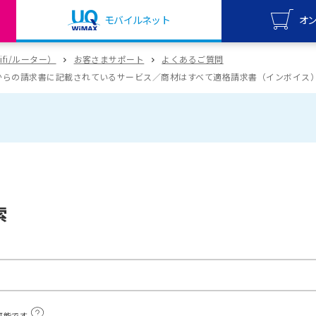
モバイルネット
オ
UQ mo
wifi/ルーター）
お客さまサポート
よくあるご質問
オンライ
からの請求書に記載されているサービス／商材はすべて適格請求書（インボイス
UQ Wi
オンライ
索
可能です