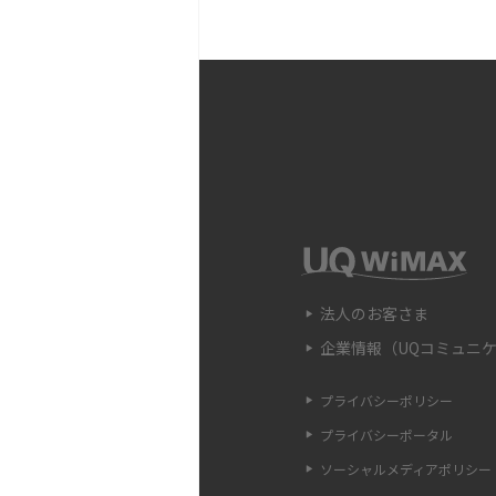
対処法を解説
Wi-Fi中継器の設定方法
時の原因や対処法も解説
Wi-Fiのアクセスポイン
違いや接続手順、注意点も
Wi-FiのWPS機能とは？A
法、接続できない時の対処
法人のお客さま
企業情報（UQコミュニ
Wi-Fiのパスワードを確
認ができない場合の対処法
プライバシーポリシー
プライバシーポータル
LANケーブルのカテゴリ
ソーシャルメディアポリシー
方・選び方をわかりやすく