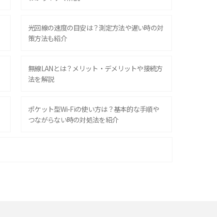
光回線の速度の目安は？測定方法や遅い時の対
策方法も紹介
無線LANとは？メリット・デメリットや接続方
法を解説
ポケット型Wi-Fiの使い方は？基本的な手順や
つながらない時の対処法を紹介
ポケット型Wi-Fiはクレカなしでも利用でき
る？口座振替の方法や注意点も解説
ポケット型Wi-Fiを月額なしで利用できるのは
なぜ？メリット・デメリットも紹介