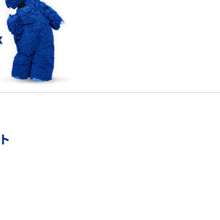
5Gの「ミリ波」ってどんな電波？Sub6との違
解
い・利用の注意点を解説
リモートワークの環境を整える3つのポイン
ト！おススメのアイテムも紹介
YouTubeが重い・遅い・止まるのはなぜ？原因
と9つの対処法を解説
ント
Wi-Fiの認証エラーとは？認証できない主な原
因と7つの対処方を紹介
Wi-Fiルーターを再起動する2つの方法！メリッ
トや注意点なども解説
Wi-FiをPPPoE接続する方法は？IPoE接続との