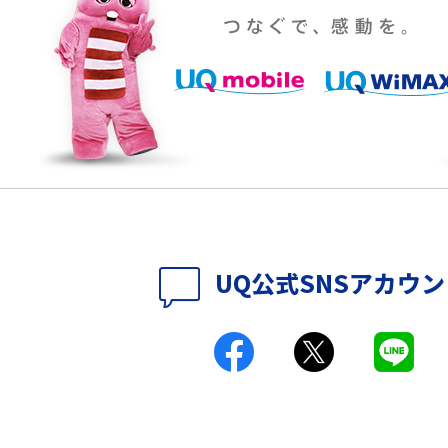
YouTubeの音が出ない原因とは？スマホ
通信速度は？快適に
（iPhone・Android）とパソコンの対処法を
説
パソコンやスマホで確
テレワークに必要なもの4選！充実させるため
のアイテムや継続のポイントも解説
時に考えられる原因9つ
LINEで動画が送れない7つの原因と対処法を紹
介！長さ・容量についても解説
時に考えられる10の原
UQ WiMAXがつながらないのはなぜ？12個の原
UQ公式SNSアカウ
因と対処法、改善されない時の手段を解説
付きアクセス）とは？
Wi-Fiの速度を上げる方法13選！遅い原因と対
処法を紹介
原因は？自宅でできる
Wi-Fiのバンドステアリング機能とは？メリッ