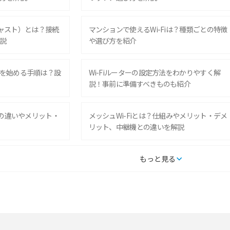
ムキャスト）とは？接続
マンションで使えるWi-Fiは？種類ごとの特徴
説
や選び方を紹介
を始める手順は？設
Wi-Fiルーターの設定方法をわかりやすく解
説！事前に準備すべきものも紹介
との違いやメリット・
メッシュWi-Fiとは？仕組みやメリット・デメ
リット、中継機との違いを解説
タルするメリットと
持ち運びできるポケット型Wi-Fiのおススメの
もっと見る
の特徴も紹介
選び方は？メリット・デメリットも紹介
通信の仕組みやメリッ
工事不要！置くだけWi-Fiの特徴は？メリッ
ト・デメリットや選び方を解説