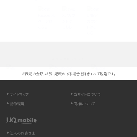
Androidスマホとは？特徴やメリット・デメリット、おススメ機種を紹介
高校生にスマホ制限は必要？所持率やメリット・デメリットを詳しく紹介
スマホのネット通信速度が遅い原因は？すぐできる対処法や見直すポイントを解
説
選べる通信ブランド
スマホや携帯端末の通信速度制限とは？回避のコツや解除のタイミング・方法
を解説
※表記の金額は特に記載のある場合を除きすべて
税込
です。
LINEの引き継ぎ方法は？対象データや事前準備・条件・注意点などを解説
サイトマップ
当サイトについて
LINEの通知がこない時の原因と対処法9選！設定の確認手順も解説
動作環境
商標について
非通知設定とは？184で電話をかける方法やiPhone・Androidの設定を解説
法人のお客さま
iCloudの使用容量を減らす9つの方法！使用状況の確認手順も紹介