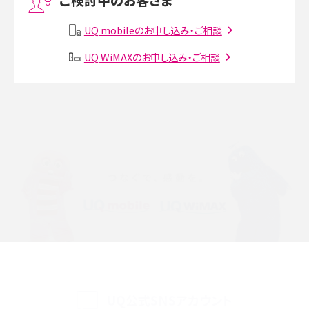
Instagram（インスタグラム）でスクショするとバレる？バレるケースや撮り方も解
説
UQ mobileのお申し込み・ご相談
SMSとは？料金やできること、注意点や届かない時の対処法を解説
UQ WiMAXのお申し込み・ご相談
Discord（ディスコード）とは？使い方や用語の意味、便利な機能を解説
iPhone 16eとiPhone SE（第3世代）の違いは？サイズやスペックを比較して解説
iPhone 16eとiPhone 14を徹底比較！スペック・機能の違いをわかりやすく紹介
iPhone 16シリーズのモデルを比較！価格・サイズ・カメラ性能の違いを徹底解説
iPhone 16とiPhone 15の違いは？カメラ・スペック・機能を徹底比較
iPhoneの機種変更のやり方は？事前準備・手順やデータ移行方法をわかりやす
く解説
UQ公式SNSアカウント
スマホが高い理由は？購入費用を抑える方法や端末を選ぶ時の注意点を解説！