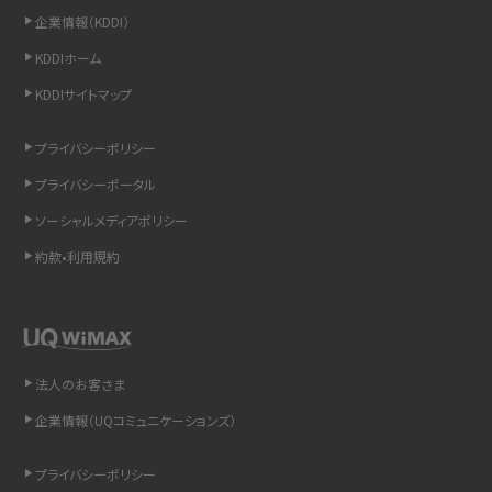
企業情報（KDDI）
スマホのウィジェットとは？iPhone・Androidの設定方法やおススメを紹介
KDDIホーム
KDDIサイトマップ
リプライ機能とは？LINE、X（旧Twitter）、Instagram、TikTokで送る方法を解説
プライバシーポリシー
インスタのDMの送り方は？便利機能の使い方や注意点をわかりやすく解説
プライバシーポータル
Bluetooth®とは？Wi-Fiとの違いやスマホ・PCとの接続方法を解説
ソーシャルメディアポリシー
約款•利用規約
LINEで送信取り消しをする方法は？相手に知られるのか、削除との違いも紹介
「iPhoneを探す」の使い方と設定方法を紹介！ブラウザやアプリから探す方法を
詳しく解説
法人のお客さま
Wi-Fiを快適に使うための速度はどれくらい？用途別の目安・回線ごとの平均を
紹介
企業情報（UQコミュニケーションズ）
LINEの着信音や通知音の設定・変更方法を解説！鳴らない場合の対処法も紹介
プライバシーポリシー