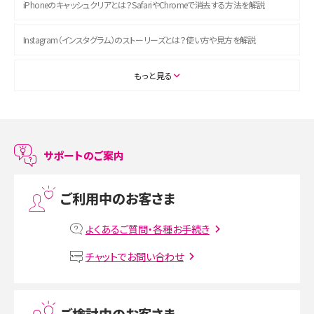
iPhoneのキャッシュクリアとは？SafariやChromeで消去する方法を解説
Instagram（インスタグラム）のストーリーズとは？使い方や見方を解説
ASMRとは？初心者向けの代表ジャンルや楽しみ方を解説
もっと見る
スマホのアラーム設定方法を解説！鳴らない原因と対処法、便利機能も紹介
LINEで友だちを削除する方法は？方法ごとの影響や復活・復元する方法も解説
サポートのご案内
プリペイドSIMとは？種類やメリット・デメリット、利用までの流れを解説
ご利用中のお客さま
MNOとは？MVNOやMVNEとの違いやメリット・デメリットを解説
よくあるご質問・各種お手続き
VPN接続とは？仕組みや必要性、メリット・デメリット、接続方法を解説
チャットでお問い合わせ
Threads（スレッズ）とは？主な機能や登録方法、投稿の仕方を解説
ご検討中のお客さま