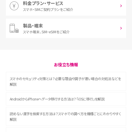
料金プラン・サービス
スマホ・SIM
ご契約プランをご紹介
製品・端末
スマホ端末、
SIM・eSIMをご紹介
お役立ち情報
スマホのセキュリティ対策とは？必要な理由や調子が悪い場合の対処法などを
解説
AndroidからiPhoneへデータ移行する方法は？「iOSに移行」を解説
読めない漢字を検索する方法は？スマホでの調べ方を機種ごとにわかりやすく
解説