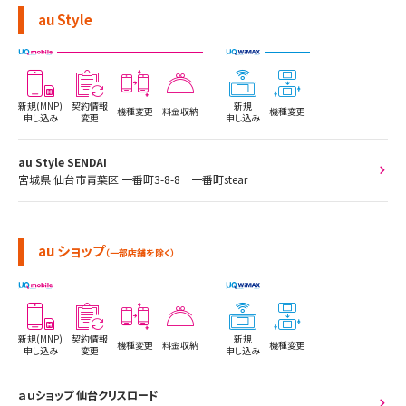
au Style
新規(MNP)
契約情報
新規
機種変更
料金収納
機種変更
申し込み
変更
申し込み
au Style SENDAI
宮城県 仙台市青葉区 一番町3-8-8 一番町stear
au ショップ
（一部店舗を除く）
新規(MNP)
契約情報
新規
機種変更
料金収納
機種変更
申し込み
変更
申し込み
ａｕショップ 仙台クリスロード