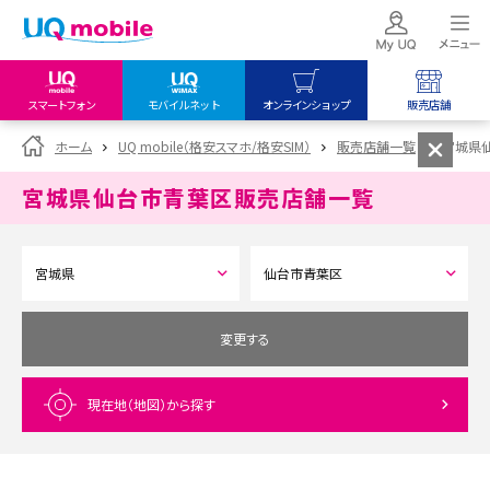
スマートフォン
モバイルネット
オンラインショップ
販売店舗
my UQ WiMAX
UQ mobile
UQ mobile
ホーム
UQ mobile（格安スマホ/格安SIM）
販売店舗一覧
宮城県
UQ WiMAX ご契約の方
オンラインショップ
販売店舗
宮城県仙台市青葉区
販売店舗一覧
My UQ mobile
UQ WiMAX
UQ WiMAX
UQ mobile ご契約の方
オンラインショップ
販売店舗
UQ mobile
データチャージサイト
変更する
現在地（地図）
から探す