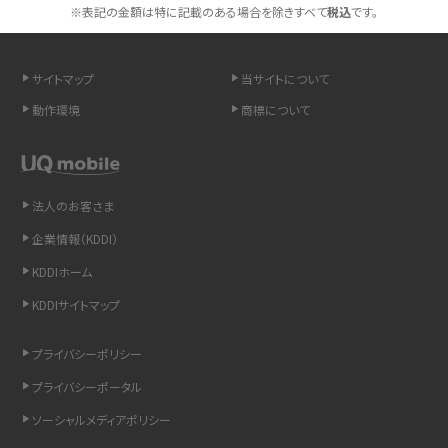
スマホや携帯端末の通信速度制限とは？回避のコツや解除のタイミング・方法
※表記の金額は特に記載のある場合を除きすべて
税込
です。
を解説
サイトマップ
当サイトについて
LINEの引き継ぎ方法は？対象データや事前準備・条件・注意点などを解説
動作環境
商標について
LINEの通知がこない時の原因と対処法9選！設定の確認手順も解説
非通知設定とは？184で電話をかける方法やiPhone・Androidの設定を解説
法人のお客さま
iCloudの使用容量を減らす9つの方法！使用状況の確認手順も紹介
企業情報（KDDI）
KDDIホーム
スマホのウィジェットとは？iPhone・Androidの設定方法やおススメを紹介
KDDIサイトマップ
リプライ機能とは？LINE、X（旧Twitter）、Instagram、TikTokで送る方法を解説
プライバシーポリシー
インスタのDMの送り方は？便利機能の使い方や注意点をわかりやすく解説
プライバシーポータル
ソーシャルメディアポリシー
Bluetooth®とは？Wi-Fiとの違いやスマホ・PCとの接続方法を解説