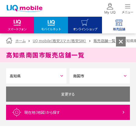
スマートフォン
モバイルネット
オンラインショップ
販売店舗
my UQ WiMAX
UQ mobile
UQ mobile
ホーム
UQ mobile（格安スマホ/格安SIM）
販売店舗一覧
高知県
UQ WiMAX ご契約の方
オンラインショップ
販売店舗
高知県南国市
販売店舗一覧
My UQ mobile
UQ WiMAX
UQ WiMAX
UQ mobile ご契約の方
オンラインショップ
販売店舗
UQ mobile
データチャージサイト
変更する
現在地（地図）
から探す