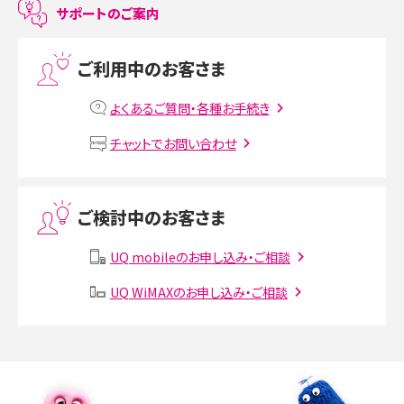
サポートのご案内
プリペイドSIMとは？種類やメリット・デメリット、利用までの流れを解説
ご利用中のお客さま
MNOとは？MVNOやMVNEとの違いやメリット・デメリットを解説
よくあるご質問・各種お手続き
VPN接続とは？仕組みや必要性、メリット・デメリット、接続方法を解説
チャットでお問い合わせ
Threads（スレッズ）とは？主な機能や登録方法、投稿の仕方を解説
ご検討中のお客さま
Instagram（インスタグラム）でスクショするとバレる？バレるケースや撮り方も解
説
UQ mobileのお申し込み・ご相談
SMSとは？料金やできること、注意点や届かない時の対処法を解説
UQ WiMAXのお申し込み・ご相談
Discord（ディスコード）とは？使い方や用語の意味、便利な機能を解説
iPhone 16eとiPhone SE（第3世代）の違いは？サイズやスペックを比較して解説