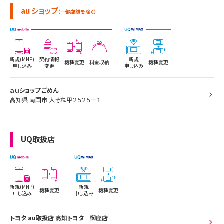
au ショップ
（一部店舗を除く）
新規(MNP)
契約情報
新規
機種変更
料金収納
機種変更
申し込み
変更
申し込み
ａｕショップ ごめん
高知県 南国市 大そね甲２５２５ー１
UQ取扱店
新規(MNP)
新規
機種変更
機種変更
申し込み
申し込み
トヨタ au取扱店 高知トヨタ 御座店