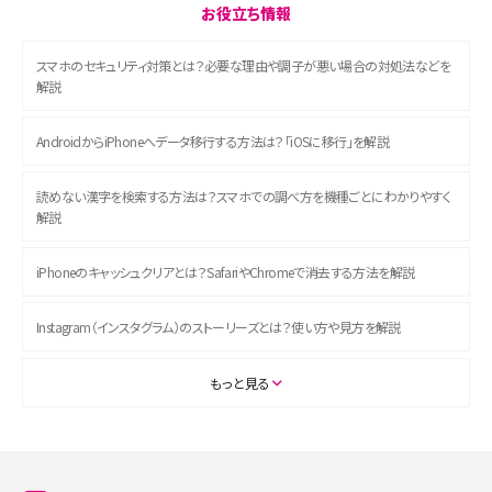
お役立ち情報
スマホのセキュリティ対策とは？必要な理由や調子が悪い場合の対処法などを
解説
AndroidからiPhoneへデータ移行する方法は？「iOSに移行」を解説
読めない漢字を検索する方法は？スマホでの調べ方を機種ごとにわかりやすく
解説
iPhoneのキャッシュクリアとは？SafariやChromeで消去する方法を解説
Instagram（インスタグラム）のストーリーズとは？使い方や見方を解説
ASMRとは？初心者向けの代表ジャンルや楽しみ方を解説
もっと見る
スマホのアラーム設定方法を解説！鳴らない原因と対処法、便利機能も紹介
LINEで友だちを削除する方法は？方法ごとの影響や復活・復元する方法も解説