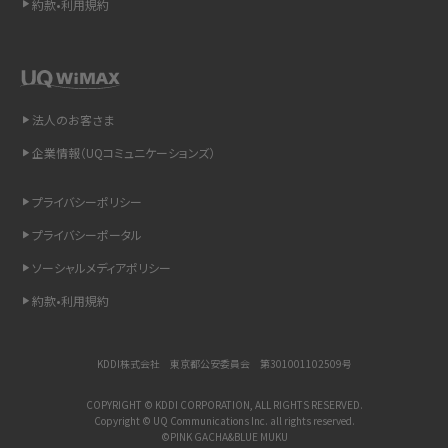
約款•利用規約
LINEで送信取り消しをする方法は？相手に知られるのか、削除との違いも紹介
「iPhoneを探す」の使い方と設定方法を紹介！ブラウザやアプリから探す方法を
詳しく解説
法人のお客さま
Wi-Fiを快適に使うための速度はどれくらい？用途別の目安・回線ごとの平均を
企業情報（UQコミュニケーションズ）
紹介
プライバシーポリシー
LINEの着信音や通知音の設定・変更方法を解説！鳴らない場合の対処法も紹介
プライバシーポータル
ソーシャルメディアポリシー
着信拒否とは？設定方法やブロックした番号の確認方法を解説
約款•利用規約
LINEでブロックされているか確認する方法は？手順や注意点を解説
KDDI株式会社 東京都公安委員会 第301001102509号
iCloudとは？バックアップ設定方法や空き容量が足りない時の対処法を紹介
COPYRIGHT © KDDI CORPORATION, ALL RIGHTS RESERVED.
ASMRとは？意味や動画の種類、楽しみ方を紹介
Copyright © UQ Communications Inc. all rights reserved.
©PINK GACHA&BLUE MUKU