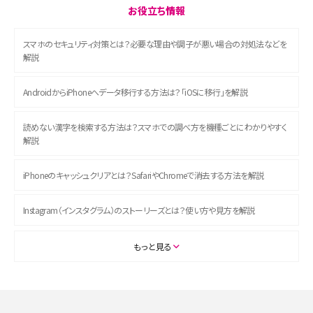
お役立ち情報
スマホのセキュリティ対策とは？必要な理由や調子が悪い場合の対処法などを
解説
AndroidからiPhoneへデータ移行する方法は？「iOSに移行」を解説
読めない漢字を検索する方法は？スマホでの調べ方を機種ごとにわかりやすく
解説
iPhoneのキャッシュクリアとは？SafariやChromeで消去する方法を解説
Instagram（インスタグラム）のストーリーズとは？使い方や見方を解説
ASMRとは？初心者向けの代表ジャンルや楽しみ方を解説
もっと見る
スマホのアラーム設定方法を解説！鳴らない原因と対処法、便利機能も紹介