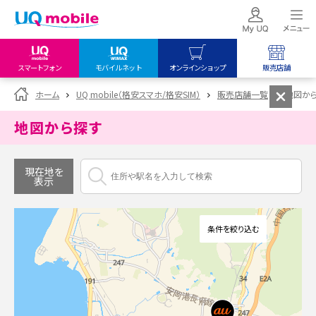
スマートフォン
モバイルネット
オンラインショップ
販売店舗
my UQ WiMAX
UQ mobile
UQ mobile
ホーム
UQ mobile（格安スマホ/格安SIM）
販売店舗一覧
地図か
UQ WiMAX ご契約の方
オンラインショップ
販売店舗
地図から探す
My UQ mobile
UQ WiMAX
UQ WiMAX
UQ mobile ご契約の方
オンラインショップ
販売店舗
現在地を
表示
UQ mobile
データチャージサイト
条件を絞り込む