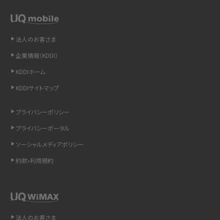
スマホや携帯端末の通信速度制限とは？回避のコツや解除のタイミング・方法
を解説
法人のお客さま
LINEの引き継ぎ方法は？対象データや事前準備・条件・注意点などを解説
企業情報（KDDI）
LINEの通知がこない時の原因と対処法9選！設定の確認手順も解説
KDDIホーム
KDDIサイトマップ
非通知設定とは？184で電話をかける方法やiPhone・Androidの設定を解説
プライバシーポリシー
iCloudの使用容量を減らす9つの方法！使用状況の確認手順も紹介
プライバシーポータル
スマホのウィジェットとは？iPhone・Androidの設定方法やおススメを紹介
ソーシャルメディアポリシー
約款•利用規約
リプライ機能とは？LINE、X（旧Twitter）、Instagram、TikTokで送る方法を解説
インスタのDMの送り方は？便利機能の使い方や注意点をわかりやすく解説
Bluetooth®とは？Wi-Fiとの違いやスマホ・PCとの接続方法を解説
法人のお客さま