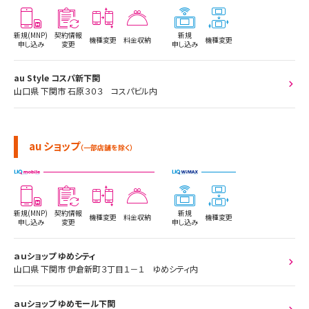
新規(MNP)
契約情報
新規
機種変更
料金収納
機種変更
申し込み
変更
申し込み
au Style コスパ新下関
山口県 下関市 石原３０３ コスパビル内
au ショップ
（一部店舗を除く）
新規(MNP)
契約情報
新規
機種変更
料金収納
機種変更
申し込み
変更
申し込み
ａｕショップ ゆめシティ
山口県 下関市 伊倉新町３丁目１－１ ゆめシティ内
ａｕショップ ゆめモール下関