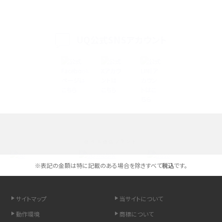
iPhone 16eとiPhone 14を徹底比較！スペック・機能の違いをわかりやすく紹介
iPhone 16シリーズのモデルを比較！価格・サイズ・カメラ性能の違いを徹底解説
UQ公式SNSアカウント
iPhone 16とiPhone 15の違いは？カメラ・スペック・機能を徹底比較
iPhoneの機種変更のやり方は？事前準備・手順やデータ移行方法をわかりやす
く解説
スマホが高い理由は？購入費用を抑える方法や端末を選ぶ時の注意点を解説！
選べる通信ブランド
Androidスマホとは？特徴やメリット・デメリット、おススメ機種を紹介
※表記の金額は特に記載のある場合を除きすべて
税込
です。
高校生にスマホ制限は必要？所持率やメリット・デメリットを詳しく紹介
スマホのネット通信速度が遅い原因は？すぐできる対処法や見直すポイントを解
サイトマップ
当サイトについて
説
動作環境
商標について