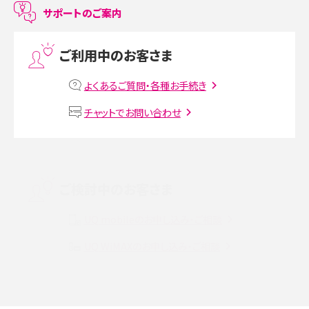
LINEで友だちを削除する方法は？方法ごとの影響や復活・復元する方法も解説
サポートのご案内
プリペイドSIMとは？種類やメリット・デメリット、利用までの流れを解説
ご利用中のお客さま
MNOとは？MVNOやMVNEとの違いやメリット・デメリットを解説
よくあるご質問・各種お手続き
VPN接続とは？仕組みや必要性、メリット・デメリット、接続方法を解説
チャットでお問い合わせ
Threads（スレッズ）とは？主な機能や登録方法、投稿の仕方を解説
Instagram（インスタグラム）でスクショするとバレる？バレるケースや撮り方も解
ご検討中のお客さま
説
UQ mobileのお申し込み・ご相談
SMSとは？料金やできること、注意点や届かない時の対処法を解説
UQ WiMAXのお申し込み・ご相談
Discord（ディスコード）とは？使い方や用語の意味、便利な機能を解説
iPhone 16eとiPhone SE（第3世代）の違いは？サイズやスペックを比較して解説