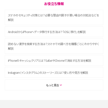
お役立ち情報
スマホのセキュリティ対策とは？必要な理由や調子が悪い場合の対処法などを
解説
AndroidからiPhoneへデータ移行する方法は？「iOSに移行」を解説
読めない漢字を検索する方法は？スマホでの調べ方を機種ごとにわかりやすく
解説
iPhoneのキャッシュクリアとは？SafariやChromeで消去する方法を解説
Instagram（インスタグラム）のストーリーズとは？使い方や見方を解説
ASMRとは？初心者向けの代表ジャンルや楽しみ方を解説
もっと見る
スマホのアラーム設定方法を解説！鳴らない原因と対処法、便利機能も紹介