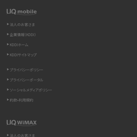
スマホや携帯端末の通信速度制限とは？回避のコツや解除のタイミング・方法
を解説
法人のお客さま
LINEの引き継ぎ方法は？対象データや事前準備・条件・注意点などを解説
企業情報（KDDI）
LINEの通知がこない時の原因と対処法9選！設定の確認手順も解説
KDDIホーム
KDDIサイトマップ
非通知設定とは？184で電話をかける方法やiPhone・Androidの設定を解説
プライバシーポリシー
iCloudの使用容量を減らす9つの方法！使用状況の確認手順も紹介
プライバシーポータル
スマホのウィジェットとは？iPhone・Androidの設定方法やおススメを紹介
ソーシャルメディアポリシー
約款•利用規約
リプライ機能とは？LINE、X（旧Twitter）、Instagram、TikTokで送る方法を解説
インスタのDMの送り方は？便利機能の使い方や注意点をわかりやすく解説
Bluetooth®とは？Wi-Fiとの違いやスマホ・PCとの接続方法を解説
法人のお客さま