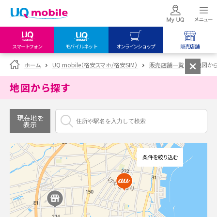
スマートフォン
モバイルネット
オンラインショップ
販売店舗
my UQ WiMAX
UQ mobile
UQ mobile
ホーム
UQ mobile（格安スマホ/格安SIM）
販売店舗一覧
地図か
UQ WiMAX ご契約の方
オンラインショップ
販売店舗
地図から探す
My UQ mobile
UQ WiMAX
UQ WiMAX
UQ mobile ご契約の方
オンラインショップ
販売店舗
現在地を
表示
UQ mobile
データチャージサイト
条件を絞り込む