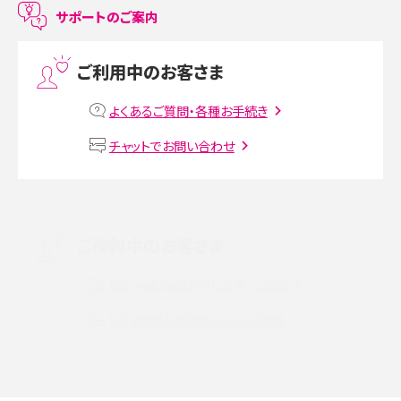
LINEで友だちを削除する方法は？方法ごとの影響や復活・復元する方法も解説
サポートのご案内
プリペイドSIMとは？種類やメリット・デメリット、利用までの流れを解説
ご利用中のお客さま
MNOとは？MVNOやMVNEとの違いやメリット・デメリットを解説
よくあるご質問・各種お手続き
VPN接続とは？仕組みや必要性、メリット・デメリット、接続方法を解説
チャットでお問い合わせ
Threads（スレッズ）とは？主な機能や登録方法、投稿の仕方を解説
Instagram（インスタグラム）でスクショするとバレる？バレるケースや撮り方も解
ご検討中のお客さま
説
UQ mobileのお申し込み・ご相談
SMSとは？料金やできること、注意点や届かない時の対処法を解説
UQ WiMAXのお申し込み・ご相談
Discord（ディスコード）とは？使い方や用語の意味、便利な機能を解説
iPhone 16eとiPhone SE（第3世代）の違いは？サイズやスペックを比較して解説