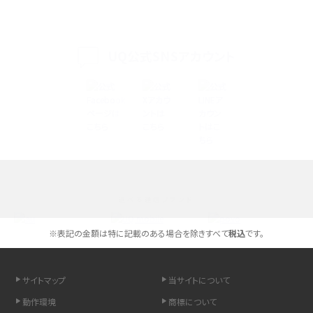
iPhone 16eとiPhone 14を徹底比較！スペック・機能の違いをわかりやすく紹介
iPhone 16シリーズのモデルを比較！価格・サイズ・カメラ性能の違いを徹底解説
UQ公式SNSアカウント
iPhone 16とiPhone 15の違いは？カメラ・スペック・機能を徹底比較
iPhoneの機種変更のやり方は？事前準備・手順やデータ移行方法をわかりやす
く解説
スマホが高い理由は？購入費用を抑える方法や端末を選ぶ時の注意点を解説！
選べる通信ブランド
Androidスマホとは？特徴やメリット・デメリット、おススメ機種を紹介
※表記の金額は特に記載のある場合を除きすべて
税込
です。
高校生にスマホ制限は必要？所持率やメリット・デメリットを詳しく紹介
スマホのネット通信速度が遅い原因は？すぐできる対処法や見直すポイントを解
サイトマップ
当サイトについて
説
動作環境
商標について