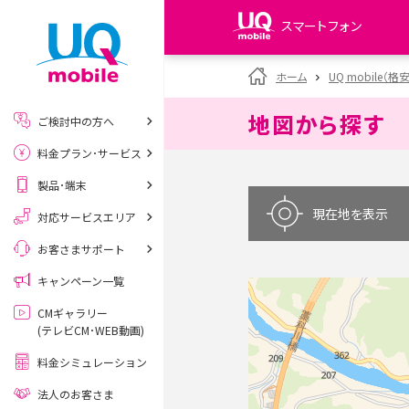
スマートフォン
my UQ WiMAX
ホーム
UQ mobile（格
UQ WiMAX ご契約の方
地図から探す
ご検討中の方へ
My UQ mobile
料金プラン･サービス
UQ mobile ご契約の方
製品･端末
UQ mobile
データチャージサイト
現在地を表示
対応サービスエリア
お客さまサポート
キャンペーン一覧
CMギャラリー
(テレビCM･WEB動画)
料金シミュレーション
法人のお客さま