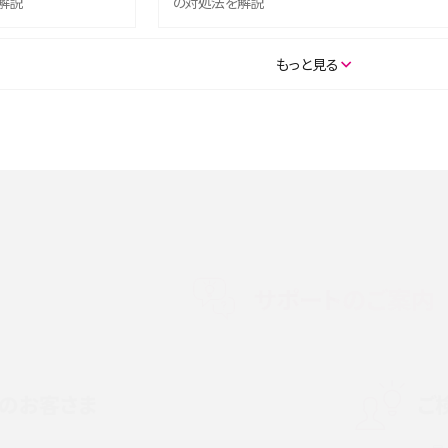
解説
の対処法を解説
SE（第3世代）の違いは？サ
iPhone 16eとiPhone 14を徹底比較！スペック・
もっと見る
説
能の違いをわかりやすく紹介
5の違いは？カメラ・スペッ
iPhoneの機種変更のやり方は？事前準備・手順
データ移行方法をわかりやすく解説
メリット・デメリット、お
高校生にスマホ制限は必要？所持率やメリット・
メリットを詳しく紹介
サポートのご案内
度制限とは？回避のコ
LINEの引き継ぎ方法は？対象データや事前準備・
を解説
条件・注意点などを解説
のお客さま
ご
話をかける方法や
iCloudの使用容量を減らす9つの方法！使用状況
解説
の確認手順も紹介