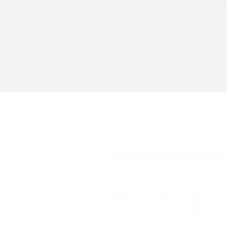
るご質問・各種お手続き
witter）、
インスタのDMの送り方は？便利機能の使い方や
トでお問い合わせ
送る方法を解説
意点をわかりやすく解説
る方法は？相手に知られ
「iPhoneを探す」の使い方と設定方法を紹介！ブ
ウザやアプリから探す方法を詳しく解説
設定・変更方法を解説！
着信拒否とは？設定方法やブロックした番号の
介
認方法を解説
プ設定方法や空き容量が
UQ公式SNSアカウン
ASMRとは？意味や動画の種類、楽しみ方を紹介
特典は？料金プランやメリッ
スマホの位置情報機能とは？有効にした場合の
説
リットや注意点などを解説