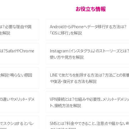
お役立ち情報
は？必要な理由や調
AndroidからiPhoneへデータ移行する方法は？
を解説
「iOSに移行」を解説
？SafariやChrome
Instagram（インスタグラム）のストーリーズとは
使い方や見方を解説
を解説！鳴らない原因
LINEで友だちを削除する方法は？方法ごとの影
や復活・復元する方法も解説
との違いやメリット・デメ
VPN接続とは？仕組みや必要性、メリット・デメリ
ト、接続方法を解説
ム）でスクショするとバレ
SMSとは？料金やできること、注意点や届かない