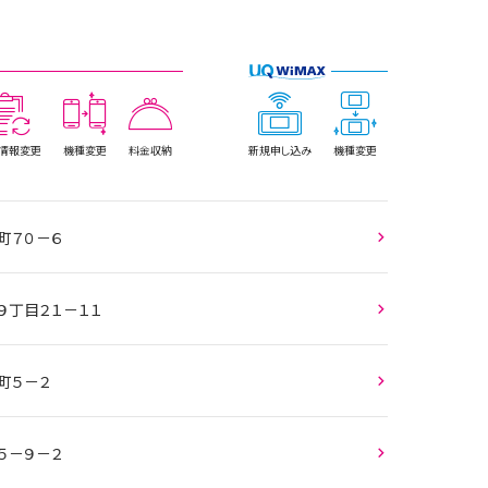
情報
変更
機種変更
料金収納
新規
申し込み
機種変更
町７０－６
９丁目２１－１１
町５－２
５－９－２