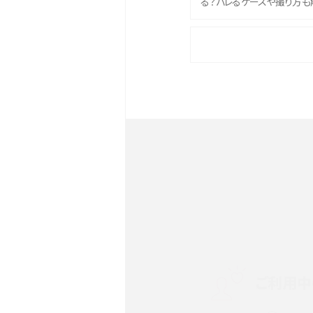
る？バレるケースや撮り方も
iPhone 16eとiPhone 
イズやスペックを比較して解
iPhone 16とiPhone 1
ク・機能を徹底比較
Androidスマホとは？特徴や
ススメ機種を紹介
スマホや携帯端末の通信速
ツや解除のタイミング・方法
ご利用中
非通知設定とは？184で電
iPhone・Androidの設定を