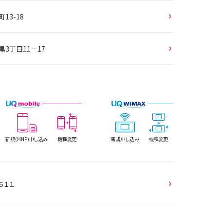
13-18
黒3丁目11－17
新規(MNP)
申し込み
機種変更
新規
申し込み
機種変更
６１１