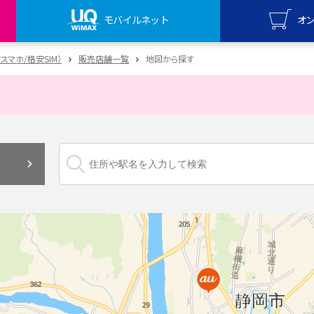
モバイルネット
オ
UQ mo
安スマホ/格安SIM）
販売店舗一覧
地図から探す
オンライ
UQ Wi
オンライ