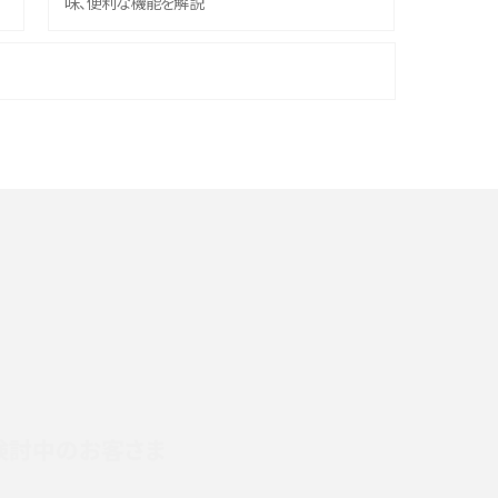
味、便利な機能を解説
機
iPhone 16シリーズのモデルを比較！価格・サイズ・
カメラ性能の違いを徹底解説
や
スマホが高い理由は？購入費用を抑える方法や端
末を選ぶ時の注意点を解説！
デ
スマホのネット通信速度が遅い原因は？すぐできる
対処法や見直すポイントを解説
LINEの通知がこない時の原因と対処法9選！設定
の確認手順も解説
検討中のお客さま
スマホのウィジェットとは？iPhone・Androidの設
定方法やおススメを紹介