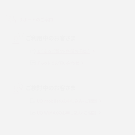
LINEで友だちを削除する方法は？方法ごとの影響や復活・復元する方法も解説
サポートのご案内
プリペイドSIMとは？種類やメリット・デメリット、利用までの流れを解説
MNOとは？MVNOやMVNEとの違いやメリット・デメリットを解説
ご利用中のお客さま
よくあるご質問・各種お手続き
VPN接続とは？仕組みや必要性、メリット・デメリット、接続方法を解説
チャットでお問い合わせ
Threads（スレッズ）とは？主な機能や登録方法、投稿の仕方を解説
Instagram（インスタグラム）でスクショするとバレる？バレるケースや撮り方も解
ご検討中のお客さま
説
UQ mobileのお申し込み・ご相談
SMSとは？料金やできること、注意点や届かない時の対処法を解説
UQ WiMAXのお申し込み・ご相談
Discord（ディスコード）とは？使い方や用語の意味、便利な機能を解説
iPhone 16eとiPhone SE（第3世代）の違いは？サイズやスペックを比較して解説