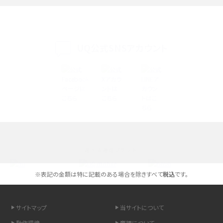
iPhone 16eとiPhone 14を徹底比較！スペック・機能の違いをわかりやすく紹介
iPhone 16シリーズのモデルを比較！価格・サイズ・カメラ性能の違いを徹底解説
UQ公式SNSアカウント
iPhone 16とiPhone 15の違いは？カメラ・スペック・機能を徹底比較
iPhoneの機種変更のやり方は？事前準備・手順やデータ移行方法をわかりやす
く解説
スマホが高い理由は？購入費用を抑える方法や端末を選ぶ時の注意点を解説！
選べる通信ブランド
Androidスマホとは？特徴やメリット・デメリット、おススメ機種を紹介
※表記の金額は特に記載のある場合を除きすべて
税込
です。
高校生にスマホ制限は必要？所持率やメリット・デメリットを詳しく紹介
スマホのネット通信速度が遅い原因は？すぐできる対処法や見直すポイントを解
サイトマップ
当サイトについて
説
動作環境
商標について