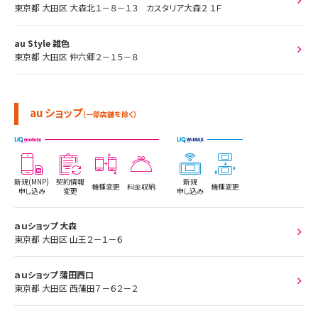
東京都 大田区 大森北１－８－１３ カスタリア大森２ １Ｆ
au Style 雑色
東京都 大田区 仲六郷２－１５－８
au ショップ
（一部店舗を除く）
新規(MNP)
契約情報
新規
機種変更
料金収納
機種変更
申し込み
変更
申し込み
ａｕショップ 大森
東京都 大田区 山王２－１－６
ａｕショップ 蒲田西口
東京都 大田区 西蒲田７－６２－２