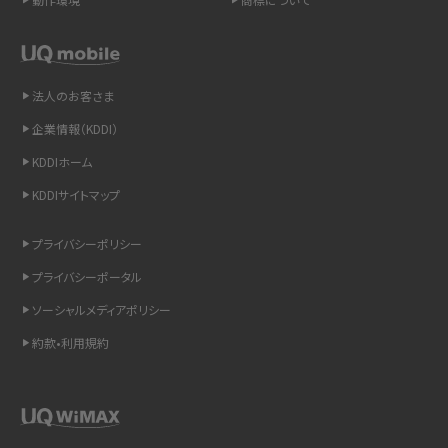
スマホや携帯端末の通信速度制限とは？回避のコツや解除のタイミング・方法
を解説
法人のお客さま
LINEの引き継ぎ方法は？対象データや事前準備・条件・注意点などを解説
企業情報（KDDI）
LINEの通知がこない時の原因と対処法9選！設定の確認手順も解説
KDDIホーム
KDDIサイトマップ
非通知設定とは？184で電話をかける方法やiPhone・Androidの設定を解説
プライバシーポリシー
iCloudの使用容量を減らす9つの方法！使用状況の確認手順も紹介
プライバシーポータル
スマホのウィジェットとは？iPhone・Androidの設定方法やおススメを紹介
ソーシャルメディアポリシー
約款•利用規約
リプライ機能とは？LINE、X（旧Twitter）、Instagram、TikTokで送る方法を解説
インスタのDMの送り方は？便利機能の使い方や注意点をわかりやすく解説