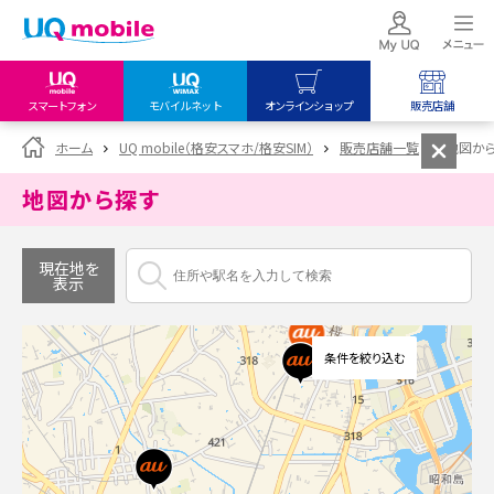
スマートフォン
モバイルネット
オンラインショップ
販売店舗
my UQ WiMAX
UQ mobile
UQ mobile
ホーム
UQ mobile（格安スマホ/格安SIM）
販売店舗一覧
地図か
UQ WiMAX ご契約の方
オンラインショップ
販売店舗
地図から探す
My UQ mobile
UQ WiMAX
UQ WiMAX
UQ mobile ご契約の方
オンラインショップ
販売店舗
現在地を
表示
UQ mobile
データチャージサイト
条件を絞り込む