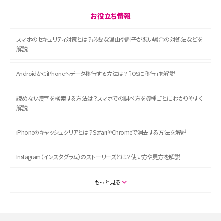
お役立ち情報
スマホのセキュリティ対策とは？必要な理由や調子が悪い場合の対処法などを
解説
AndroidからiPhoneへデータ移行する方法は？「iOSに移行」を解説
読めない漢字を検索する方法は？スマホでの調べ方を機種ごとにわかりやすく
解説
iPhoneのキャッシュクリアとは？SafariやChromeで消去する方法を解説
Instagram（インスタグラム）のストーリーズとは？使い方や見方を解説
ASMRとは？初心者向けの代表ジャンルや楽しみ方を解説
もっと見る
スマホのアラーム設定方法を解説！鳴らない原因と対処法、便利機能も紹介