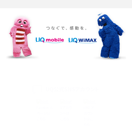
iPhone 16eとiPhone SE（第3世代）の違いは？サイズやスペックを比較して解説
iPhone 16eとiPhone 14を徹底比較！スペック・機能の違いをわかりやすく紹介
iPhone 16シリーズのモデルを比較！価格・サイズ・カメラ性能の違いを徹底解説
iPhone 16とiPhone 15の違いは？カメラ・スペック・機能を徹底比較
iPhoneの機種変更のやり方は？事前準備・手順やデータ移行方法をわかりやす
く解説
UQ公式SNSアカウント
スマホが高い理由は？購入費用を抑える方法や端末を選ぶ時の注意点を解説！
Androidスマホとは？特徴やメリット・デメリット、おススメ機種を紹介
高校生にスマホ制限は必要？所持率やメリット・デメリットを詳しく紹介