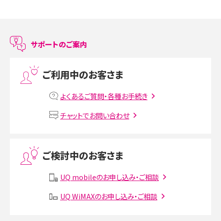
スマホのアラーム設定方法を解説！鳴らない原因と対処法、便利機能も紹介
LINEで友だちを削除する方法は？方法ごとの影響や復活・復元する方法も解説
サポートのご案内
プリペイドSIMとは？種類やメリット・デメリット、利用までの流れを解説
ご利用中のお客さま
MNOとは？MVNOやMVNEとの違いやメリット・デメリットを解説
よくあるご質問・各種お手続き
VPN接続とは？仕組みや必要性、メリット・デメリット、接続方法を解説
チャットでお問い合わせ
Threads（スレッズ）とは？主な機能や登録方法、投稿の仕方を解説
ご検討中のお客さま
Instagram（インスタグラム）でスクショするとバレる？バレるケースや撮り方も解
説
UQ mobileのお申し込み・ご相談
SMSとは？料金やできること、注意点や届かない時の対処法を解説
UQ WiMAXのお申し込み・ご相談
Discord（ディスコード）とは？使い方や用語の意味、便利な機能を解説