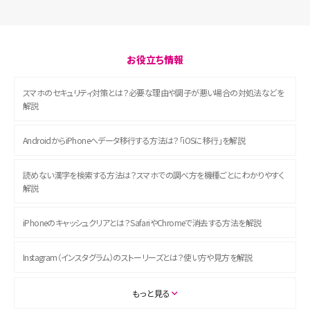
お役立ち情報
スマホのセキュリティ対策とは？必要な理由や調子が悪い場合の対処法などを
解説
AndroidからiPhoneへデータ移行する方法は？「iOSに移行」を解説
読めない漢字を検索する方法は？スマホでの調べ方を機種ごとにわかりやすく
解説
iPhoneのキャッシュクリアとは？SafariやChromeで消去する方法を解説
Instagram（インスタグラム）のストーリーズとは？使い方や見方を解説
ASMRとは？初心者向けの代表ジャンルや楽しみ方を解説
もっと見る