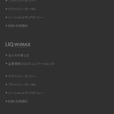
プライバシーポリシー
インスタのDMの送り方は？便利機能の使い方や注意点をわかりやすく解説
プライバシーポータル
Bluetooth®とは？Wi-Fiとの違いやスマホ・PCとの接続方法を解説
ソーシャルメディアポリシー
約款•利用規約
LINEで送信取り消しをする方法は？相手に知られるのか、削除との違いも紹介
「iPhoneを探す」の使い方と設定方法を紹介！ブラウザやアプリから探す方法を
詳しく解説
法人のお客さま
Wi-Fiを快適に使うための速度はどれくらい？用途別の目安・回線ごとの平均を
紹介
企業情報（UQコミュニケーションズ）
LINEの着信音や通知音の設定・変更方法を解説！鳴らない場合の対処法も紹介
プライバシーポリシー
プライバシーポータル
着信拒否とは？設定方法やブロックした番号の確認方法を解説
ソーシャルメディアポリシー
LINEでブロックされているか確認する方法は？手順や注意点を解説
約款•利用規約
iCloudとは？バックアップ設定方法や空き容量が足りない時の対処法を紹介