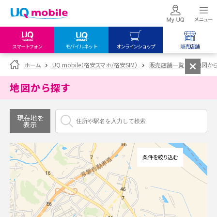
スマートフォン
モバイルネット
オンラインショップ
販売店舗
my UQ WiMAX
UQ mobile
UQ mobile
ホーム
UQ mobile（格安スマホ/格安SIM）
販売店舗一覧
地図か
UQ WiMAX ご契約の方
オンラインショップ
販売店舗
地図から探す
My UQ mobile
UQ WiMAX
UQ WiMAX
UQ mobile ご契約の方
オンラインショップ
販売店舗
現在地を
表示
UQ mobile
データチャージサイト
条件を絞り込む