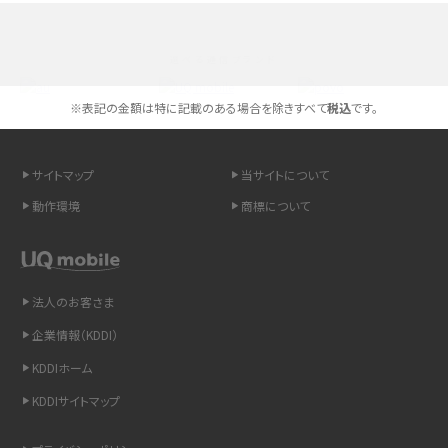
スマホのネット通信速度が遅い原因は？すぐできる対処法や見直すポイントを解
説
選べる通信ブランド
スマホや携帯端末の通信速度制限とは？回避のコツや解除のタイミング・方法
を解説
※表記の金額は特に記載のある場合を除きすべて
税込
です。
LINEの引き継ぎ方法は？対象データや事前準備・条件・注意点などを解説
サイトマップ
当サイトについて
LINEの通知がこない時の原因と対処法9選！設定の確認手順も解説
動作環境
商標について
非通知設定とは？184で電話をかける方法やiPhone・Androidの設定を解説
法人のお客さま
iCloudの使用容量を減らす9つの方法！使用状況の確認手順も紹介
企業情報（KDDI）
スマホのウィジェットとは？iPhone・Androidの設定方法やおススメを紹介
KDDIホーム
KDDIサイトマップ
リプライ機能とは？LINE、X（旧Twitter）、Instagram、TikTokで送る方法を解説