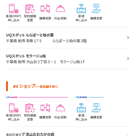
新規(MNP)
契約情報
新規
機種変更
料金収納
機種変更
申し込み
変更
申し込み
UQスポット ららぽーと柏の葉
千葉県 柏市 若柴１７５ ららぽーと柏の葉３階
UQスポット モラージュ柏
千葉県 柏市 大山台２丁目３－１ モラージュ柏１Ｆ
au ショップ
（一部店舗を除く）
新規(MNP)
契約情報
新規
機種変更
料金収納
機種変更
申し込み
変更
申し込み
ａｕショップ 流山おおたかの森