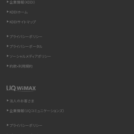
企業情報（KDDI）
LINEの通知がこない時の原因と対処法9選！設定の確認手順も解説
KDDIホーム
KDDIサイトマップ
非通知設定とは？184で電話をかける方法やiPhone・Androidの設定を解説
プライバシーポリシー
iCloudの使用容量を減らす9つの方法！使用状況の確認手順も紹介
プライバシーポータル
スマホのウィジェットとは？iPhone・Androidの設定方法やおススメを紹介
ソーシャルメディアポリシー
約款•利用規約
リプライ機能とは？LINE、X（旧Twitter）、Instagram、TikTokで送る方法を解説
インスタのDMの送り方は？便利機能の使い方や注意点をわかりやすく解説
Bluetooth®とは？Wi-Fiとの違いやスマホ・PCとの接続方法を解説
法人のお客さま
企業情報（UQコミュニケーションズ）
LINEで送信取り消しをする方法は？相手に知られるのか、削除との違いも紹介
プライバシーポリシー
「iPhoneを探す」の使い方と設定方法を紹介！ブラウザやアプリから探す方法を
詳しく解説