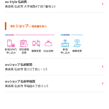
au Style 弘前西
青森県 弘前市 大字城西4丁目７番地１０
au ショップ
（一部店舗を除く）
新規(MNP)
契約情報
新規
機種変更
料金収納
機種変更
申し込み
変更
申し込み
ａｕショップ 弘前堅田
青森県 弘前市 宮川２丁目１－１５
ａｕショップ 弘前早稲田
青森県 弘前市 早稲田４丁目３-１５