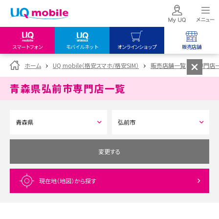
スマートフォン
モバイルネット
オンラインショップ
販売店舗
my UQ WiMAX
UQ mobile
UQ mobile
ホーム
UQ mobile（格安スマホ/格安SIM）
販売店舗一覧
専門店
UQ WiMAX ご契約の方
オンラインショップ
販売店舗
青森県弘前市
専門店一覧
My UQ mobile
UQ WiMAX
UQ WiMAX
UQ mobile ご契約の方
オンラインショップ
販売店舗
UQ mobile
データチャージサイト
変更する
現在地（地図）
から探す