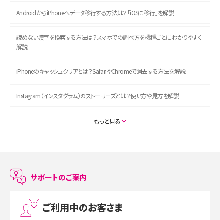
AndroidからiPhoneへデータ移行する方法は？「iOSに移行」を解説
読めない漢字を検索する方法は？スマホでの調べ方を機種ごとにわかりやすく
解説
iPhoneのキャッシュクリアとは？SafariやChromeで消去する方法を解説
Instagram（インスタグラム）のストーリーズとは？使い方や見方を解説
ASMRとは？初心者向けの代表ジャンルや楽しみ方を解説
もっと見る
スマホのアラーム設定方法を解説！鳴らない原因と対処法、便利機能も紹介
LINEで友だちを削除する方法は？方法ごとの影響や復活・復元する方法も解説
サポートのご案内
プリペイドSIMとは？種類やメリット・デメリット、利用までの流れを解説
ご利用中のお客さま
MNOとは？MVNOやMVNEとの違いやメリット・デメリットを解説