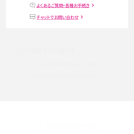
よくあるご質問・各種お手続き
VPN接続とは？仕組みや必要性、メリット・デメリット、接続方法を解説
チャットでお問い合わせ
Threads（スレッズ）とは？主な機能や登録方法、投稿の仕方を解説
Instagram（インスタグラム）でスクショするとバレる？バレるケースや撮り方も解
ご検討中のお客さま
説
UQ mobileのお申し込み・ご相談
SMSとは？料金やできること、注意点や届かない時の対処法を解説
UQ WiMAXのお申し込み・ご相談
Discord（ディスコード）とは？使い方や用語の意味、便利な機能を解説
iPhone 16eとiPhone SE（第3世代）の違いは？サイズやスペックを比較して解説
iPhone 16eとiPhone 14を徹底比較！スペック・機能の違いをわかりやすく紹介
iPhone 16シリーズのモデルを比較！価格・サイズ・カメラ性能の違いを徹底解説
UQ公式SNSアカウント