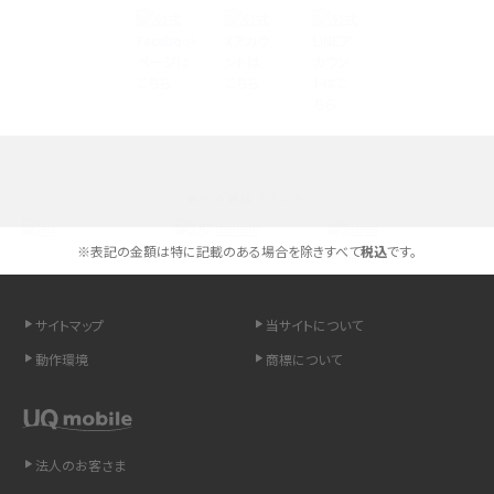
iPhone 16とiPhone 15の違いは？カメラ・スペック・機能を徹底比較
iPhoneの機種変更のやり方は？事前準備・手順やデータ移行方法をわかりやす
く解説
スマホが高い理由は？購入費用を抑える方法や端末を選ぶ時の注意点を解説！
選べる通信ブランド
Androidスマホとは？特徴やメリット・デメリット、おススメ機種を紹介
※表記の金額は特に記載のある場合を除きすべて
税込
です。
高校生にスマホ制限は必要？所持率やメリット・デメリットを詳しく紹介
スマホのネット通信速度が遅い原因は？すぐできる対処法や見直すポイントを解
サイトマップ
当サイトについて
説
動作環境
商標について
スマホや携帯端末の通信速度制限とは？回避のコツや解除のタイミング・方法
を解説
法人のお客さま
LINEの引き継ぎ方法は？対象データや事前準備・条件・注意点などを解説