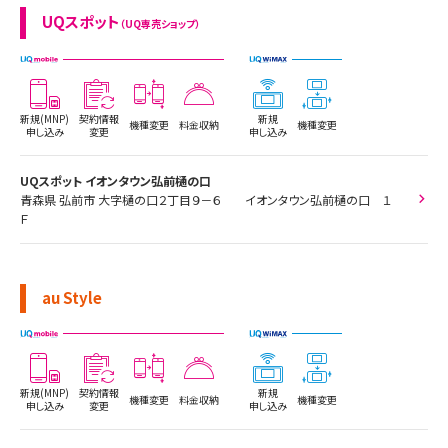
UQスポット
（UQ専売ショップ）
新規(MNP)
契約情報
新規
機種変更
料金収納
機種変更
申し込み
変更
申し込み
UQスポット イオンタウン弘前樋の口
青森県 弘前市 大字樋の口２丁目９－６ イオンタウン弘前樋の口 １
Ｆ
au Style
新規(MNP)
契約情報
新規
機種変更
料金収納
機種変更
申し込み
変更
申し込み