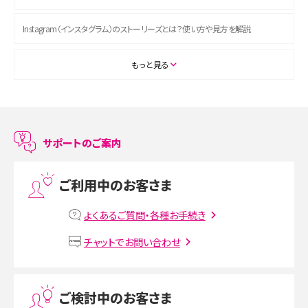
Instagram（インスタグラム）のストーリーズとは？使い方や見方を解説
ASMRとは？初心者向けの代表ジャンルや楽しみ方を解説
もっと見る
スマホのアラーム設定方法を解説！鳴らない原因と対処法、便利機能も紹介
LINEで友だちを削除する方法は？方法ごとの影響や復活・復元する方法も解説
サポートのご案内
プリペイドSIMとは？種類やメリット・デメリット、利用までの流れを解説
ご利用中のお客さま
MNOとは？MVNOやMVNEとの違いやメリット・デメリットを解説
よくあるご質問・各種お手続き
VPN接続とは？仕組みや必要性、メリット・デメリット、接続方法を解説
チャットでお問い合わせ
Threads（スレッズ）とは？主な機能や登録方法、投稿の仕方を解説
ご検討中のお客さま
Instagram（インスタグラム）でスクショするとバレる？バレるケースや撮り方も解