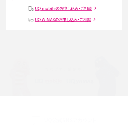
説
UQ mobileのお申し込み・ご相談
SMSとは？料金やできること、注意点や届かない時の対処法を解説
UQ WiMAXのお申し込み・ご相談
Discord（ディスコード）とは？使い方や用語の意味、便利な機能を解説
iPhone 16eとiPhone SE（第3世代）の違いは？サイズやスペックを比較して解説
iPhone 16eとiPhone 14を徹底比較！スペック・機能の違いをわかりやすく紹介
iPhone 16シリーズのモデルを比較！価格・サイズ・カメラ性能の違いを徹底解説
iPhone 16とiPhone 15の違いは？カメラ・スペック・機能を徹底比較
iPhoneの機種変更のやり方は？事前準備・手順やデータ移行方法をわかりやす
く解説
UQ公式SNSアカウント
スマホが高い理由は？購入費用を抑える方法や端末を選ぶ時の注意点を解説！