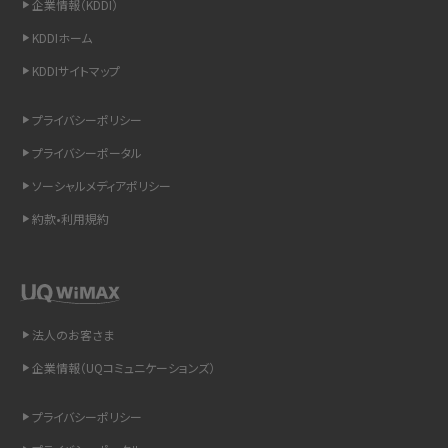
企業情報（KDDI）
スマホのウィジェットとは？iPhone・Androidの設定方法やおススメを紹介
KDDIホーム
KDDIサイトマップ
リプライ機能とは？LINE、X（旧Twitter）、Instagram、TikTokで送る方法を解説
プライバシーポリシー
インスタのDMの送り方は？便利機能の使い方や注意点をわかりやすく解説
プライバシーポータル
Bluetooth®とは？Wi-Fiとの違いやスマホ・PCとの接続方法を解説
ソーシャルメディアポリシー
約款•利用規約
LINEで送信取り消しをする方法は？相手に知られるのか、削除との違いも紹介
「iPhoneを探す」の使い方と設定方法を紹介！ブラウザやアプリから探す方法を
詳しく解説
法人のお客さま
Wi-Fiを快適に使うための速度はどれくらい？用途別の目安・回線ごとの平均を
紹介
企業情報（UQコミュニケーションズ）
LINEの着信音や通知音の設定・変更方法を解説！鳴らない場合の対処法も紹介
プライバシーポリシー