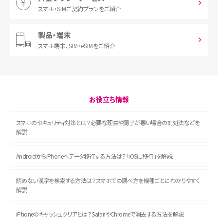
スマホ・SIM
ご契約プランをご紹介
製品・端末
スマホ端末、
SIM・eSIMをご紹介
お役立ち情報
スマホのセキュリティ対策とは？必要な理由や調子が悪い場合の対処法などを
解説
AndroidからiPhoneへデータ移行する方法は？「iOSに移行」を解説
読めない漢字を検索する方法は？スマホでの調べ方を機種ごとにわかりやすく
解説
iPhoneのキャッシュクリアとは？SafariやChromeで消去する方法を解説