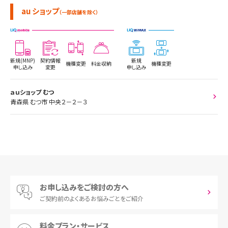
au ショップ
（一部店舗を除く）
新規(MNP)
契約情報
新規
機種変更
料金収納
機種変更
申し込み
変更
申し込み
ａｕショップ むつ
青森県 むつ市 中央２－２－３
お申し込みをご検討の方へ
ご契約前の
よくあるお悩みごとをご紹介
料金プラン・サービス