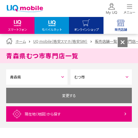
スマートフォン
モバイルネット
オンラインショップ
販売店舗
my UQ WiMAX
UQ mobile
UQ mobile
ホーム
UQ mobile（格安スマホ/格安SIM）
販売店舗一覧
専門店
UQ WiMAX ご契約の方
オンラインショップ
販売店舗
青森県むつ市
専門店一覧
My UQ mobile
UQ WiMAX
UQ WiMAX
UQ mobile ご契約の方
オンラインショップ
販売店舗
UQ mobile
データチャージサイト
変更する
現在地（地図）
から探す