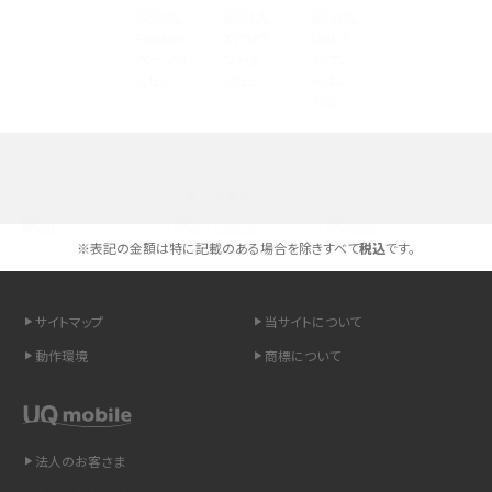
Androidスマホとは？特徴やメリット・デメリット、おススメ機種を紹介
高校生にスマホ制限は必要？所持率やメリット・デメリットを詳しく紹介
スマホのネット通信速度が遅い原因は？すぐできる対処法や見直すポイントを解
説
選べる通信ブランド
スマホや携帯端末の通信速度制限とは？回避のコツや解除のタイミング・方法
を解説
※表記の金額は特に記載のある場合を除きすべて
税込
です。
LINEの引き継ぎ方法は？対象データや事前準備・条件・注意点などを解説
サイトマップ
当サイトについて
LINEの通知がこない時の原因と対処法9選！設定の確認手順も解説
動作環境
商標について
非通知設定とは？184で電話をかける方法やiPhone・Androidの設定を解説
法人のお客さま
iCloudの使用容量を減らす9つの方法！使用状況の確認手順も紹介