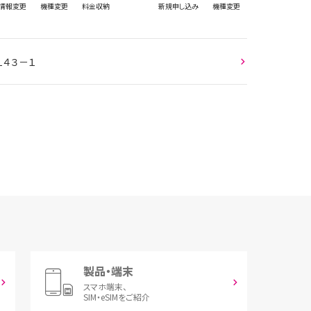
情報
変更
機種変更
料金収納
新規
申し込み
機種変更
１４３－１
製品・端末
スマホ端末、
SIM・eSIMをご紹介