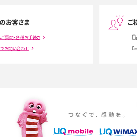
度制限とは？回避のコ
LINEの引き継ぎ方法は？対象データや事前準備・
を解説
条件・注意点などを解説
のお客さま
ご
話をかける方法や
iCloudの使用容量を減らす9つの方法！使用状況
解説
の確認手順も紹介
るご質問・各種お手続き
トでお問い合わせ
witter）、
インスタのDMの送り方は？便利機能の使い方や
送る方法を解説
意点をわかりやすく解説
る方法は？相手に知られ
「iPhoneを探す」の使い方と設定方法を紹介！ブ
ウザやアプリから探す方法を詳しく解説
設定・変更方法を解説！
着信拒否とは？設定方法やブロックした番号の
介
認方法を解説
プ設定方法や空き容量が
ASMRとは？意味や動画の種類、楽しみ方を紹介