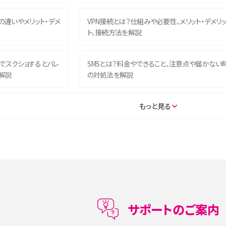
との違いやメリット・デメ
VPN接続とは？仕組みや必要性、メリット・デメリ
ト、接続方法を解説
ム）でスクショするとバレ
SMSとは？料金やできること、注意点や届かない
解説
の対処法を解説
SE（第3世代）の違いは？サ
iPhone 16eとiPhone 14を徹底比較！スペック・
もっと見る
説
能の違いをわかりやすく紹介
5の違いは？カメラ・スペッ
iPhoneの機種変更のやり方は？事前準備・手順
データ移行方法をわかりやすく解説
メリット・デメリット、お
高校生にスマホ制限は必要？所持率やメリット・
メリットを詳しく紹介
サポートのご案内