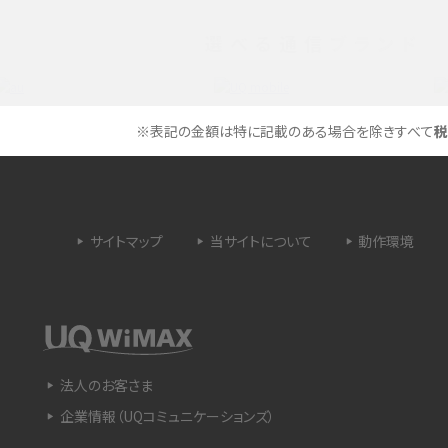
選べる通信ブランド
タイムラプスとは？撮影するメリットやおススメの
は？特徴や作り方を解説
シーン、コツなどをわかりやすく解説
ラゴン）とは？性能の確認
画面ミラーリングとは？接続の種類や方法、つな
※表記の金額は特に記載のある場合を除きすべて
税
らない場合の原因を解説
設定方法や練習のポイ
サブスクとは？言葉の意味やメリット、デメリットの
ほか、サービスの例を解説
サイトマップ
当サイトについて
動作環境
？キャリア版との違いや購
iPhoneが充電できない時はどうすればよい？6つ
の原因と対処法
や種類、メリットなど
Google Pixel 6aってどんなスマホ？特徴やほか
法人のお客さま
スマホとの比較などをわかりやすく解説
企業情報（UQコミュニケーションズ）