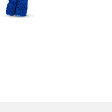
TikTokでのやり方を解説
メ
インスタグラムのアカウント削除方法は？利用解除
との違いやバックアップの取り方などを解説
能
スマホのバッテリー交換目安は？状態の確認方法
や劣化の原因、交換にかかる費用も解説
ト
？
iPhoneからAndroidへ乗り換えるメリット・デメリ
ットは？データ移行方法も紹介
デ
Bluetoothがつながらない？原因や対処法、注意
点を紹介
法
ネットワーク利用制限とは？確認方法と「○△×」
の意味を解説