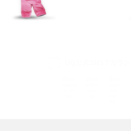
特典は？料金プランやメリッ
スマホの位置情報機能とは？有効にした場合の
説
リットや注意点などを解説
方法・解除に向けた工
インスタグラムとは？登録や投稿の方法、基本機
をわかりやすく解説
UQ公式SNSアカウン
メリットやAndroid
パケット通信料とは？どのようなサービスがある
3Gサービスの終了についても解説
できない理由は？対処法
バックグラウンド通信とは？オンにするメリットや
く解説
メリット、オフにする方法を解説
 proを比較！サイズやカメ
iPhoneのバッテリー交換の目安は？交換する方
や費用なども解説