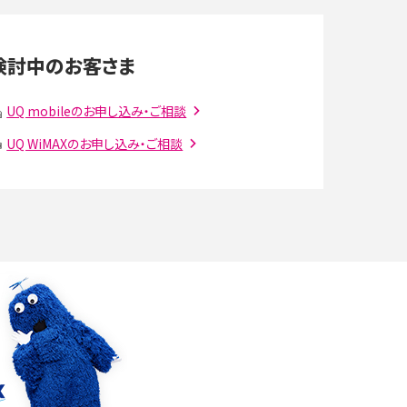
LINEの通知がこない時の原因と対処法9選！設定
の確認手順も解説
検討中のお客さま
スマホのウィジェットとは？iPhone・Androidの設
定方法やおススメを紹介
UQ mobileのお申し込み・ご相談
UQ WiMAXのお申し込み・ご相談
注
Bluetooth®とは？Wi-Fiとの違いやスマホ・PCとの
接続方法を解説
ラ
Wi-Fiを快適に使うための速度はどれくらい？用途
別の目安・回線ごとの平均を紹介
確
LINEでブロックされているか確認する方法は？手
順や注意点を解説
メンションとは？LINE・X・Instagram・Facebook・