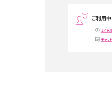
スマホや携帯端末の通信速
ツや解除のタイミング・方法
ご利用中
非通知設定とは？184で電
iPhone・Androidの設定を
よくあ
チャッ
リプライ機能とは？LINE、X（旧T
Instagram、TikTokで
LINEで送信取り消しをす
るのか、削除との違いも紹介
LINEの着信音や通知音の
鳴らない場合の対処法も紹
iCloudとは？バックアッ