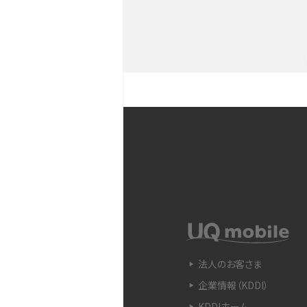
YouTubeショート動画と
Snapdragon（スナップド
方法やおススメ機種を紹介
フリック入力とは？使い方・
ントをわかりやすく解説
SIMフリーのiPhoneとは
入できる場所を解説
電子マネーとは？支払い方法
法人のお客さま
をわかりやすく解説
企業情報（KDDI）
KDDIホーム