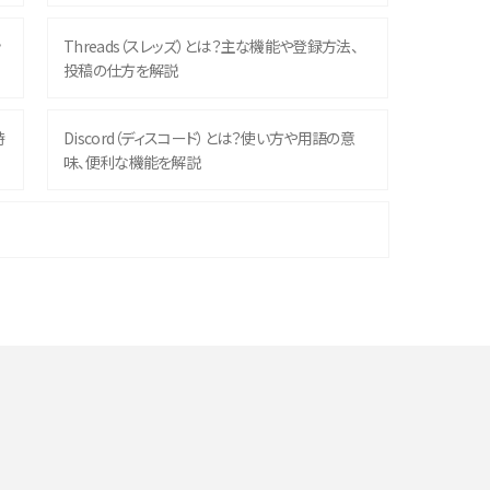
ッ
Threads（スレッズ）とは？主な機能や登録方法、
投稿の仕方を解説
時
Discord（ディスコード）とは？使い方や用語の意
味、便利な機能を解説
機
iPhone 16シリーズのモデルを比較！価格・サイズ・
カメラ性能の違いを徹底解説
や
スマホが高い理由は？購入費用を抑える方法や端
末を選ぶ時の注意点を解説！
デ
スマホのネット通信速度が遅い原因は？すぐできる
対処法や見直すポイントを解説