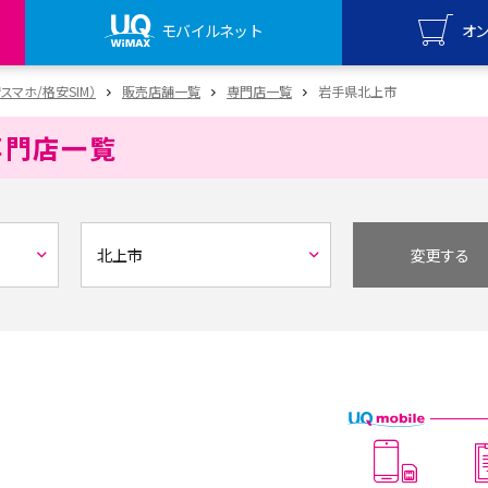
モバイルネット
オ
UQ mo
安スマホ/格安SIM）
販売店舗一覧
専門店一覧
岩手県北上市
オンライ
専門店一覧
UQ Wi
オンライ
変更する