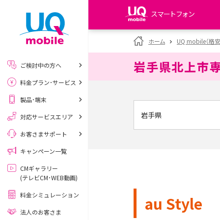
スマートフォン
my UQ WiMAX
ホーム
UQ mobile（格
UQ WiMAX ご契約の方
岩手県北上市
ご検討中の方へ
My UQ mobile
料金プラン･サービス
UQ mobile ご契約の方
製品･端末
UQ mobile
データチャージサイト
対応サービスエリア
お客さまサポート
キャンペーン一覧
CMギャラリー
(テレビCM･WEB動画)
料金シミュレーション
au Style
法人のお客さま