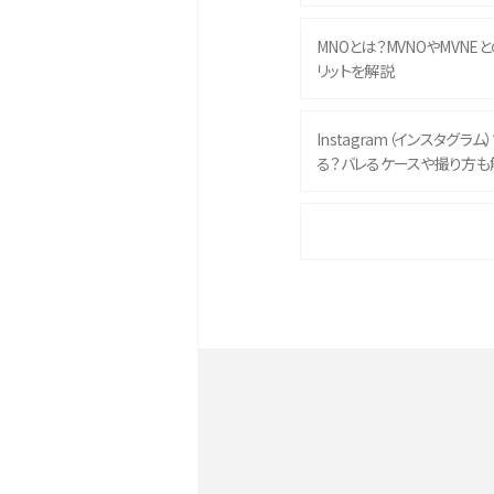
MNOとは？MVNOやMVNE
リットを解説
Instagram（インスタグラ
る？バレるケースや撮り方も
iPhone 16eとiPhone 
イズやスペックを比較して解
iPhone 16とiPhone 1
ク・機能を徹底比較
Androidスマホとは？特徴や
ススメ機種を紹介