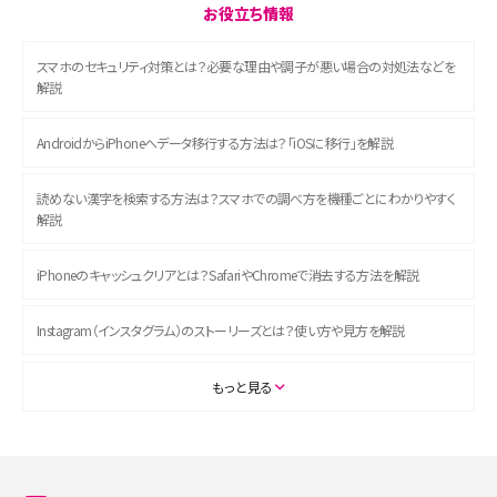
お役立ち情報
スマホのセキュリティ対策とは？必要な理由や調子が悪い場合の対処法などを
解説
AndroidからiPhoneへデータ移行する方法は？「iOSに移行」を解説
読めない漢字を検索する方法は？スマホでの調べ方を機種ごとにわかりやすく
解説
iPhoneのキャッシュクリアとは？SafariやChromeで消去する方法を解説
Instagram（インスタグラム）のストーリーズとは？使い方や見方を解説
ASMRとは？初心者向けの代表ジャンルや楽しみ方を解説
もっと見る
スマホのアラーム設定方法を解説！鳴らない原因と対処法、便利機能も紹介
LINEで友だちを削除する方法は？方法ごとの影響や復活・復元する方法も解説