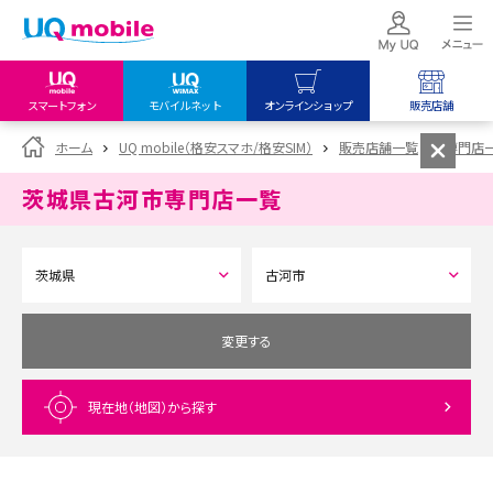
スマートフォン
モバイルネット
オンラインショップ
販売店舗
my UQ WiMAX
UQ mobile
UQ mobile
ホーム
UQ mobile（格安スマホ/格安SIM）
販売店舗一覧
専門店
UQ WiMAX ご契約の方
オンラインショップ
販売店舗
茨城県古河市
専門店一覧
My UQ mobile
UQ WiMAX
UQ WiMAX
UQ mobile ご契約の方
オンラインショップ
販売店舗
UQ mobile
データチャージサイト
変更する
現在地（地図）
から探す