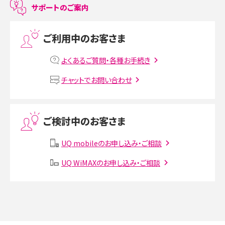
サポートのご案内
プリペイドSIMとは？種類やメリット・デメリット、利用までの流れを解説
ご利用中のお客さま
MNOとは？MVNOやMVNEとの違いやメリット・デメリットを解説
よくあるご質問・各種お手続き
VPN接続とは？仕組みや必要性、メリット・デメリット、接続方法を解説
チャットでお問い合わせ
Threads（スレッズ）とは？主な機能や登録方法、投稿の仕方を解説
ご検討中のお客さま
Instagram（インスタグラム）でスクショするとバレる？バレるケースや撮り方も解
説
UQ mobileのお申し込み・ご相談
SMSとは？料金やできること、注意点や届かない時の対処法を解説
UQ WiMAXのお申し込み・ご相談
Discord（ディスコード）とは？使い方や用語の意味、便利な機能を解説
iPhone 16eとiPhone SE（第3世代）の違いは？サイズやスペックを比較して解説