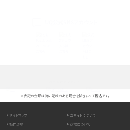
iPhone 16eとiPhone 14を徹底比較！スペック・機能の違いをわかりやすく紹介
iPhone 16シリーズのモデルを比較！価格・サイズ・カメラ性能の違いを徹底解説
UQ公式SNSアカウント
iPhone 16とiPhone 15の違いは？カメラ・スペック・機能を徹底比較
iPhoneの機種変更のやり方は？事前準備・手順やデータ移行方法をわかりやす
く解説
スマホが高い理由は？購入費用を抑える方法や端末を選ぶ時の注意点を解説！
選べる通信ブランド
Androidスマホとは？特徴やメリット・デメリット、おススメ機種を紹介
※表記の金額は特に記載のある場合を除きすべて
税込
です。
高校生にスマホ制限は必要？所持率やメリット・デメリットを詳しく紹介
スマホのネット通信速度が遅い原因は？すぐできる対処法や見直すポイントを解
サイトマップ
当サイトについて
説
動作環境
商標について