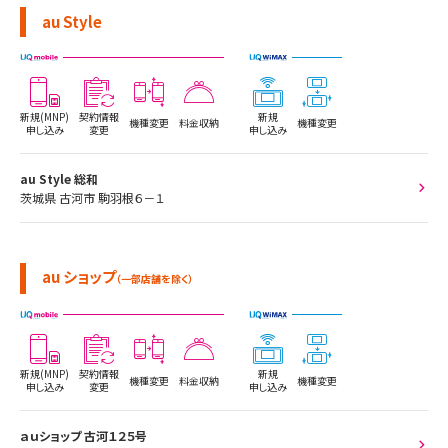
au Style
新規(MNP)
契約情報
新規
機種変更
料金収納
機種変更
申し込み
変更
申し込み
au Style 総和
茨城県 古河市 駒羽根６－１
au ショップ
（一部店舗を除く）
新規(MNP)
契約情報
新規
機種変更
料金収納
機種変更
申し込み
変更
申し込み
ａｕショップ 古河１２５号