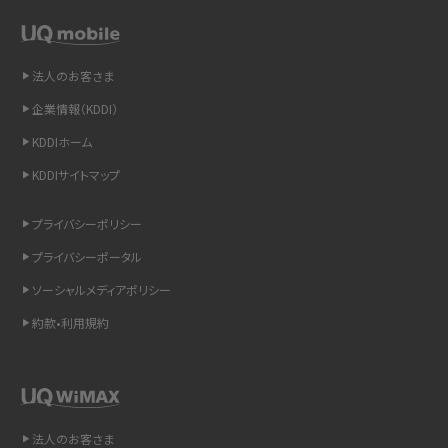
スマホや携帯端末の通信速度制限とは？回避のコツや解除のタイミング・方法
を解説
法人のお客さま
LINEの引き継ぎ方法は？対象データや事前準備・条件・注意点などを解説
企業情報（KDDI）
LINEの通知がこない時の原因と対処法9選！設定の確認手順も解説
KDDIホーム
KDDIサイトマップ
非通知設定とは？184で電話をかける方法やiPhone・Androidの設定を解説
プライバシーポリシー
iCloudの使用容量を減らす9つの方法！使用状況の確認手順も紹介
プライバシーポータル
スマホのウィジェットとは？iPhone・Androidの設定方法やおススメを紹介
ソーシャルメディアポリシー
約款•利用規約
リプライ機能とは？LINE、X（旧Twitter）、Instagram、TikTokで送る方法を解説
インスタのDMの送り方は？便利機能の使い方や注意点をわかりやすく解説
Bluetooth®とは？Wi-Fiとの違いやスマホ・PCとの接続方法を解説
法人のお客さま