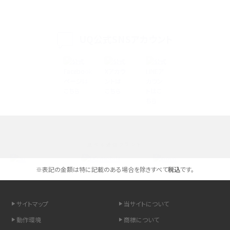
iPhone 16eとiPhone 14を徹底比較！スペック・機能の違いをわかりやすく紹介
iPhone 16シリーズのモデルを比較！価格・サイズ・カメラ性能の違いを徹底解説
UQ公式SNSアカウント
iPhone 16とiPhone 15の違いは？カメラ・スペック・機能を徹底比較
iPhoneの機種変更のやり方は？事前準備・手順やデータ移行方法をわかりやす
く解説
スマホが高い理由は？購入費用を抑える方法や端末を選ぶ時の注意点を解説！
選べる通信ブランド
Androidスマホとは？特徴やメリット・デメリット、おススメ機種を紹介
※表記の金額は特に記載のある場合を除きすべて
税込
です。
高校生にスマホ制限は必要？所持率やメリット・デメリットを詳しく紹介
スマホのネット通信速度が遅い原因は？すぐできる対処法や見直すポイントを解
サイトマップ
当サイトについて
説
動作環境
商標について