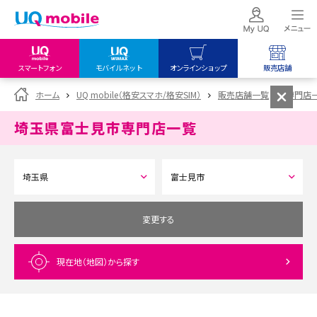
スマートフォン
モバイルネット
オンラインショップ
販売店舗
my UQ WiMAX
UQ mobile
UQ mobile
ホーム
UQ mobile（格安スマホ/格安SIM）
販売店舗一覧
専門店
UQ WiMAX ご契約の方
オンラインショップ
販売店舗
埼玉県富士見市
専門店一覧
My UQ mobile
UQ WiMAX
UQ WiMAX
UQ mobile ご契約の方
オンラインショップ
販売店舗
UQ mobile
データチャージサイト
変更する
現在地（地図）
から探す