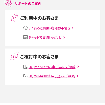
サポートのご案内
プリペイドSIMとは？種類やメリット・デメリット、利用までの流れを解説
ご利用中のお客さま
MNOとは？MVNOやMVNEとの違いやメリット・デメリットを解説
よくあるご質問・各種お手続き
VPN接続とは？仕組みや必要性、メリット・デメリット、接続方法を解説
チャットでお問い合わせ
Threads（スレッズ）とは？主な機能や登録方法、投稿の仕方を解説
ご検討中のお客さま
Instagram（インスタグラム）でスクショするとバレる？バレるケースや撮り方も解
説
UQ mobileのお申し込み・ご相談
SMSとは？料金やできること、注意点や届かない時の対処法を解説
UQ WiMAXのお申し込み・ご相談
Discord（ディスコード）とは？使い方や用語の意味、便利な機能を解説
iPhone 16eとiPhone SE（第3世代）の違いは？サイズやスペックを比較して解説