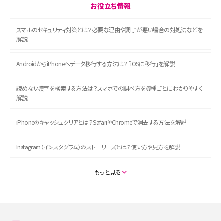
お役立ち情報
スマホのセキュリティ対策とは？必要な理由や調子が悪い場合の対処法などを
解説
AndroidからiPhoneへデータ移行する方法は？「iOSに移行」を解説
読めない漢字を検索する方法は？スマホでの調べ方を機種ごとにわかりやすく
解説
iPhoneのキャッシュクリアとは？SafariやChromeで消去する方法を解説
Instagram（インスタグラム）のストーリーズとは？使い方や見方を解説
ASMRとは？初心者向けの代表ジャンルや楽しみ方を解説
もっと見る
スマホのアラーム設定方法を解説！鳴らない原因と対処法、便利機能も紹介
LINEで友だちを削除する方法は？方法ごとの影響や復活・復元する方法も解説