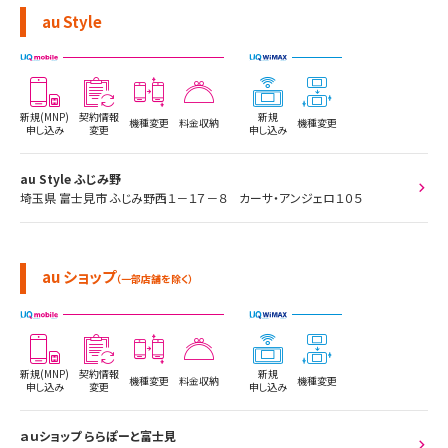
au Style
新規(MNP)
契約情報
新規
機種変更
料金収納
機種変更
申し込み
変更
申し込み
au Style ふじみ野
埼玉県 富士見市 ふじみ野西１－１７－８ カーサ・アンジェロ１０５
au ショップ
（一部店舗を除く）
新規(MNP)
契約情報
新規
機種変更
料金収納
機種変更
申し込み
変更
申し込み
ａｕショップ ららぽーと富士見