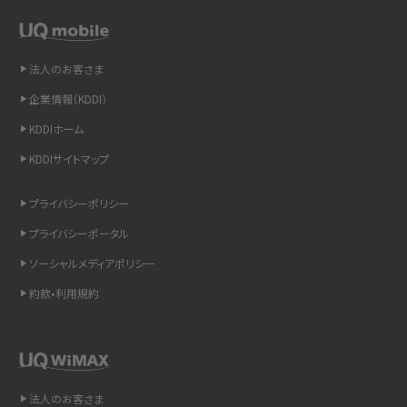
スマホや携帯端末の通信速度制限とは？回避のコツや解除のタイミング・方法
を解説
法人のお客さま
LINEの引き継ぎ方法は？対象データや事前準備・条件・注意点などを解説
企業情報（KDDI）
LINEの通知がこない時の原因と対処法9選！設定の確認手順も解説
KDDIホーム
KDDIサイトマップ
非通知設定とは？184で電話をかける方法やiPhone・Androidの設定を解説
プライバシーポリシー
iCloudの使用容量を減らす9つの方法！使用状況の確認手順も紹介
プライバシーポータル
スマホのウィジェットとは？iPhone・Androidの設定方法やおススメを紹介
ソーシャルメディアポリシー
約款•利用規約
リプライ機能とは？LINE、X（旧Twitter）、Instagram、TikTokで送る方法を解説
インスタのDMの送り方は？便利機能の使い方や注意点をわかりやすく解説
Bluetooth®とは？Wi-Fiとの違いやスマホ・PCとの接続方法を解説
法人のお客さま