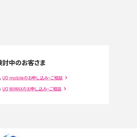
末を選ぶ時の注意点を解説！
デ
スマホのネット通信速度が遅い原因は？すぐできる
対処法や見直すポイントを解説
LINEの通知がこない時の原因と対処法9選！設定
の確認手順も解説
検討中のお客さま
スマホのウィジェットとは？iPhone・Androidの設
定方法やおススメを紹介
UQ mobileのお申し込み・ご相談
UQ WiMAXのお申し込み・ご相談
注
Bluetooth®とは？Wi-Fiとの違いやスマホ・PCとの
接続方法を解説
ラ
Wi-Fiを快適に使うための速度はどれくらい？用途
別の目安・回線ごとの平均を紹介