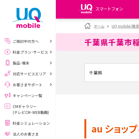
スマートフォン
my UQ WiMAX
ホーム
UQ mobile（格
UQ WiMAX ご契約の方
千葉県千葉市
ご検討中の方へ
My UQ mobile
料金プラン･サービス
UQ mobile ご契約の方
製品･端末
UQ mobile
データチャージサイト
対応サービスエリア
お客さまサポート
キャンペーン一覧
CMギャラリー
(テレビCM･WEB動画)
料金シミュレーション
au ショップ
法人のお客さま