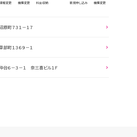
情報
変更
機種変更
料金収納
新規
申し込み
機種変更
沼原町７３１－１７
草部町１３６９－１
小仲台６－３－１ 奈三喜ビル１Ｆ