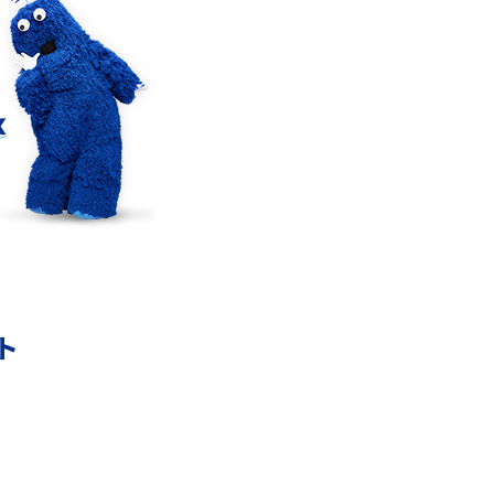
確
LINEでブロックされているか確認する方法は？手
順や注意点を解説
メンションとは？LINE・X・Instagram・Facebook・
TikTokでのやり方を解説
メ
インスタグラムのアカウント削除方法は？利用解除
との違いやバックアップの取り方などを解説
能
スマホのバッテリー交換目安は？状態の確認方法
ト
や劣化の原因、交換にかかる費用も解説
？
iPhoneからAndroidへ乗り換えるメリット・デメリ
ットは？データ移行方法も紹介