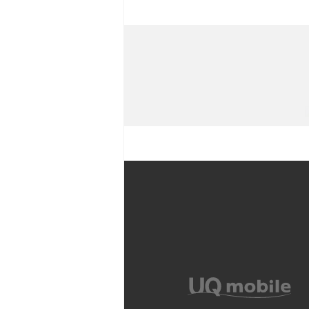
iPhoneのバックアップが
や注意点などをわかりやす
iPhone 11とiPhone 11
ラの性能の違いなどを解説
YouTubeショート動画と
Snapdragon（スナップド
方法やおススメ機種を紹介
フリック入力とは？使い方・
ントをわかりやすく解説
SIMフリーのiPhoneとは