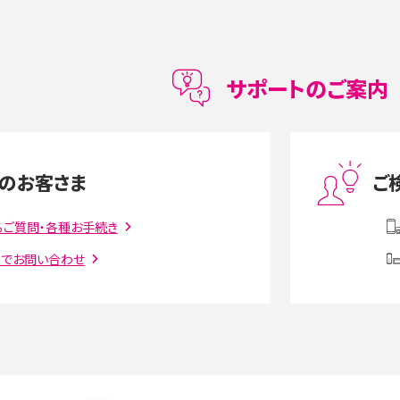
データ移行方法をわかりやすく解説
メリット・デメリット、お
高校生にスマホ制限は必要？所持率やメリット・
メリットを詳しく紹介
サポートのご案内
度制限とは？回避のコ
LINEの引き継ぎ方法は？対象データや事前準備・
を解説
条件・注意点などを解説
のお客さま
ご
話をかける方法や
iCloudの使用容量を減らす9つの方法！使用状況
解説
の確認手順も紹介
るご質問・各種お手続き
トでお問い合わせ
witter）、
インスタのDMの送り方は？便利機能の使い方や
送る方法を解説
意点をわかりやすく解説
る方法は？相手に知られ
「iPhoneを探す」の使い方と設定方法を紹介！ブ
ウザやアプリから探す方法を詳しく解説