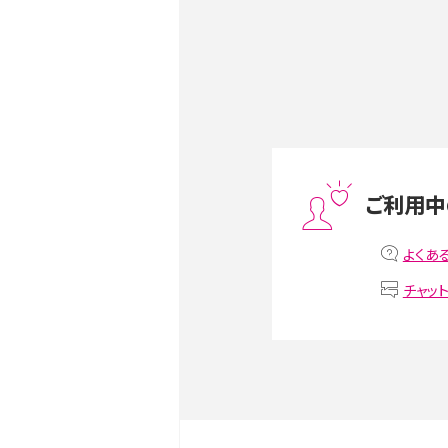
ク・機能を徹底比較
Androidスマホとは？特徴や
ススメ機種を紹介
スマホや携帯端末の通信速
ツや解除のタイミング・方法
ご利用中
非通知設定とは？184で電
iPhone・Androidの設定を
よくあ
チャッ
リプライ機能とは？LINE、X（旧T
Instagram、TikTokで
LINEで送信取り消しをす
るのか、削除との違いも紹介