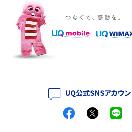
設定・変更方法を解説！
着信拒否とは？設定方法やブロックした番号の
介
認方法を解説
プ設定方法や空き容量が
ASMRとは？意味や動画の種類、楽しみ方を紹介
特典は？料金プランやメリッ
スマホの位置情報機能とは？有効にした場合の
説
リットや注意点などを解説
方法・解除に向けた工
インスタグラムとは？登録や投稿の方法、基本機
UQ公式SNSアカウン
をわかりやすく解説
メリットやAndroid
パケット通信料とは？どのようなサービスがある
3Gサービスの終了についても解説