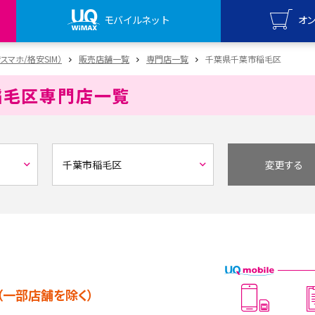
モバイルネット
オ
UQ mo
安スマホ/格安SIM）
販売店舗一覧
専門店一覧
千葉県千葉市稲毛区
オンライ
稲毛区
専門店一覧
UQ Wi
オンライ
変更する
（一部店舗を除く）