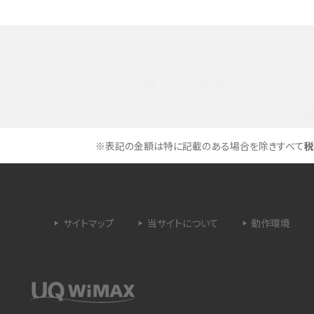
できない理由は？対処法
バックグラウンド通信とは？オンにするメリットや
く解説
メリット、オフにする方法を解説
 proを比較！サイズやカメ
iPhoneのバッテリー交換の目安は？交換する方
や費用なども解説
選べる通信ブランド
タイムラプスとは？撮影するメリットやおススメの
は？特徴や作り方を解説
シーン、コツなどをわかりやすく解説
※表記の金額は特に記載のある場合を除きすべて
税
ラゴン）とは？性能の確認
画面ミラーリングとは？接続の種類や方法、つな
らない場合の原因を解説
サイトマップ
当サイトについて
動作環境
設定方法や練習のポイ
サブスクとは？言葉の意味やメリット、デメリットの
ほか、サービスの例を解説
？キャリア版との違いや購
iPhoneが充電できない時はどうすればよい？6つ