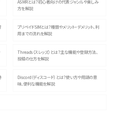
？
ASMRとは？初心者向けの代表ジャンルや楽しみ
方を解説
響
プリペイドSIMとは？種類やメリット・デメリット、利
用までの流れを解説
ッ
Threads（スレッズ）とは？主な機能や登録方法、
投稿の仕方を解説
時
Discord（ディスコード）とは？使い方や用語の意
味、便利な機能を解説
機
iPhone 16シリーズのモデルを比較！価格・サイズ・
カメラ性能の違いを徹底解説
や
スマホが高い理由は？購入費用を抑える方法や端