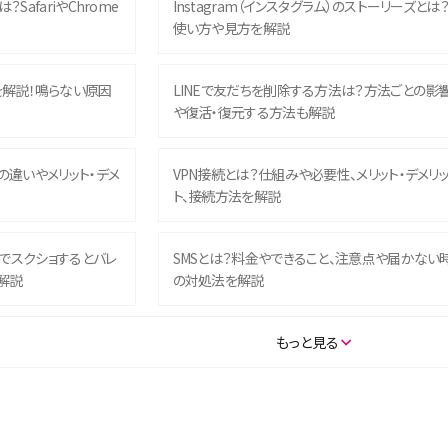
？SafariやChrome
Instagram（インスタグラム）のストーリーズとは
使い方や見方を解説
を解説！鳴らない原因
LINEで友だちを削除する方法は？方法ごとの影
や復活・復元する方法も解説
との違いやメリット・デメ
VPN接続とは？仕組みや必要性、メリット・デメリ
ト、接続方法を解説
ム）でスクショするとバレ
SMSとは？料金やできること、注意点や届かない
解説
の対処法を解説
SE（第3世代）の違いは？サ
iPhone 16eとiPhone 14を徹底比較！スペック・
もっと見る
説
能の違いをわかりやすく紹介
5の違いは？カメラ・スペッ
iPhoneの機種変更のやり方は？事前準備・手順