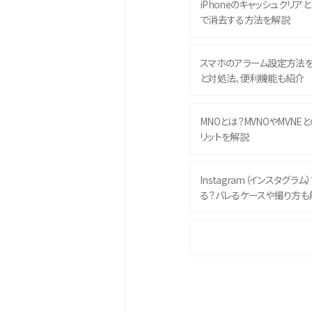
iPhoneのキャッシュクリアとは
で消去する方法を解説
スマホのアラーム設定方法
と対処法、便利機能も紹介
MNOとは？MVNOやMVNE
リットを解説
Instagram（インスタグラ
る？バレるケースや撮り方も
iPhone 16eとiPhone 
イズやスペックを比較して解
iPhone 16とiPhone 1