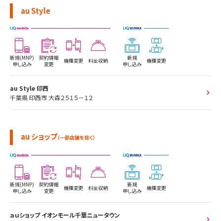
au Style
新規(MNP)
契約情報
新規
機種変更
料金収納
機種変更
申し込み
変更
申し込み
au Style 印西
千葉県 印西市 大森２５１５－１２
au ショップ
（一部店舗を除く）
新規(MNP)
契約情報
新規
機種変更
料金収納
機種変更
申し込み
変更
申し込み
ａｕショップ イオンモール千葉ニュータウン