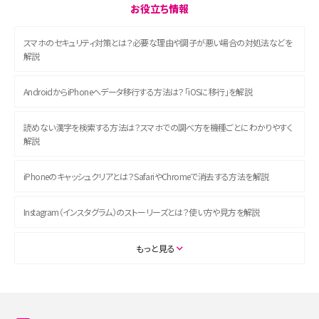
お役立ち情報
スマホのセキュリティ対策とは？必要な理由や調子が悪い場合の対処法などを
解説
AndroidからiPhoneへデータ移行する方法は？「iOSに移行」を解説
読めない漢字を検索する方法は？スマホでの調べ方を機種ごとにわかりやすく
解説
iPhoneのキャッシュクリアとは？SafariやChromeで消去する方法を解説
Instagram（インスタグラム）のストーリーズとは？使い方や見方を解説
ASMRとは？初心者向けの代表ジャンルや楽しみ方を解説
もっと見る
スマホのアラーム設定方法を解説！鳴らない原因と対処法、便利機能も紹介
LINEで友だちを削除する方法は？方法ごとの影響や復活・復元する方法も解説