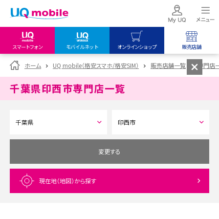
スマートフォン
モバイルネット
オンラインショップ
販売店舗
my UQ WiMAX
UQ mobile
UQ mobile
ホーム
UQ mobile（格安スマホ/格安SIM）
販売店舗一覧
専門店
UQ WiMAX ご契約の方
オンラインショップ
販売店舗
千葉県印西市
専門店一覧
My UQ mobile
UQ WiMAX
UQ WiMAX
UQ mobile ご契約の方
オンラインショップ
販売店舗
UQ mobile
データチャージサイト
変更する
現在地（地図）
から探す