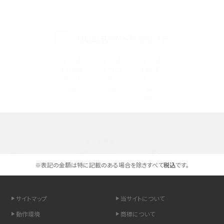
iPhone 16eとiPhone 14を徹底比較！スペック・機能の違いをわかりやすく紹介
iPhone 16シリーズのモデルを比較！価格・サイズ・カメラ性能の違いを徹底解説
UQ公式SNSアカウント
iPhone 16とiPhone 15の違いは？カメラ・スペック・機能を徹底比較
iPhoneの機種変更のやり方は？事前準備・手順やデータ移行方法をわかりやす
く解説
スマホが高い理由は？購入費用を抑える方法や端末を選ぶ時の注意点を解説！
選べる通信ブランド
Androidスマホとは？特徴やメリット・デメリット、おススメ機種を紹介
※表記の金額は特に記載のある場合を除きすべて
税込
です。
高校生にスマホ制限は必要？所持率やメリット・デメリットを詳しく紹介
スマホのネット通信速度が遅い原因は？すぐできる対処法や見直すポイントを解
サイトマップ
当サイトについて
説
動作環境
商標について