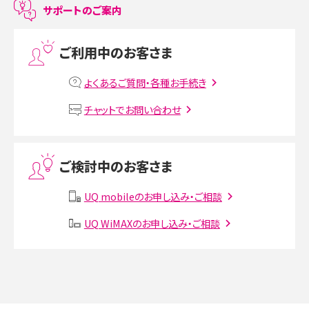
サポートのご案内
プリペイドSIMとは？種類やメリット・デメリット、利用までの流れを解説
ご利用中のお客さま
MNOとは？MVNOやMVNEとの違いやメリット・デメリットを解説
よくあるご質問・各種お手続き
VPN接続とは？仕組みや必要性、メリット・デメリット、接続方法を解説
チャットでお問い合わせ
Threads（スレッズ）とは？主な機能や登録方法、投稿の仕方を解説
ご検討中のお客さま
Instagram（インスタグラム）でスクショするとバレる？バレるケースや撮り方も解
説
UQ mobileのお申し込み・ご相談
SMSとは？料金やできること、注意点や届かない時の対処法を解説
UQ WiMAXのお申し込み・ご相談
Discord（ディスコード）とは？使い方や用語の意味、便利な機能を解説
iPhone 16eとiPhone SE（第3世代）の違いは？サイズやスペックを比較して解説