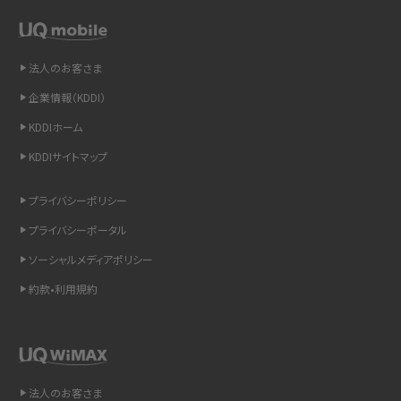
スマホや携帯端末の通信速度制限とは？回避のコツや解除のタイミング・方法
を解説
法人のお客さま
LINEの引き継ぎ方法は？対象データや事前準備・条件・注意点などを解説
企業情報（KDDI）
LINEの通知がこない時の原因と対処法9選！設定の確認手順も解説
KDDIホーム
KDDIサイトマップ
非通知設定とは？184で電話をかける方法やiPhone・Androidの設定を解説
プライバシーポリシー
iCloudの使用容量を減らす9つの方法！使用状況の確認手順も紹介
プライバシーポータル
スマホのウィジェットとは？iPhone・Androidの設定方法やおススメを紹介
ソーシャルメディアポリシー
約款•利用規約
リプライ機能とは？LINE、X（旧Twitter）、Instagram、TikTokで送る方法を解説
インスタのDMの送り方は？便利機能の使い方や注意点をわかりやすく解説
Bluetooth®とは？Wi-Fiとの違いやスマホ・PCとの接続方法を解説
法人のお客さま