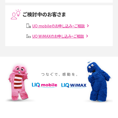
Threads（スレッズ）とは？主な機能や登録方法、投稿の仕方を解説
ご検討中のお客さま
Instagram（インスタグラム）でスクショするとバレる？バレるケースや撮り方も解
説
UQ mobileのお申し込み・ご相談
SMSとは？料金やできること、注意点や届かない時の対処法を解説
UQ WiMAXのお申し込み・ご相談
Discord（ディスコード）とは？使い方や用語の意味、便利な機能を解説
iPhone 16eとiPhone SE（第3世代）の違いは？サイズやスペックを比較して解説
iPhone 16eとiPhone 14を徹底比較！スペック・機能の違いをわかりやすく紹介
iPhone 16シリーズのモデルを比較！価格・サイズ・カメラ性能の違いを徹底解説
iPhone 16とiPhone 15の違いは？カメラ・スペック・機能を徹底比較
iPhoneの機種変更のやり方は？事前準備・手順やデータ移行方法をわかりやす