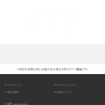
く解説
UQ公式SNSアカウント
スマホが高い理由は？購入費用を抑える方法や端末を選ぶ時の注意点を解説！
Androidスマホとは？特徴やメリット・デメリット、おススメ機種を紹介
高校生にスマホ制限は必要？所持率やメリット・デメリットを詳しく紹介
スマホのネット通信速度が遅い原因は？すぐできる対処法や見直すポイントを解
説
選べる通信ブランド
スマホや携帯端末の通信速度制限とは？回避のコツや解除のタイミング・方法
を解説
※表記の金額は特に記載のある場合を除きすべて
税込
です。
LINEの引き継ぎ方法は？対象データや事前準備・条件・注意点などを解説
サイトマップ
当サイトについて
LINEの通知がこない時の原因と対処法9選！設定の確認手順も解説
動作環境
商標について
非通知設定とは？184で電話をかける方法やiPhone・Androidの設定を解説