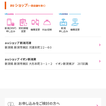
au ショップ
（一部店舗を除く）
新規(MNP)
契約情報
新規
機種変更
料金収納
機種変更
申し込み
変更
申し込み
ａｕショップ 新潟河渡
新潟県 新潟市東区 河渡本町２２－６０
ａｕショップ イオン新潟東
新潟県 新潟市東区 大形本町３－１－２ イオン新潟東2F 207区画
お申し込みをご検討の方へ