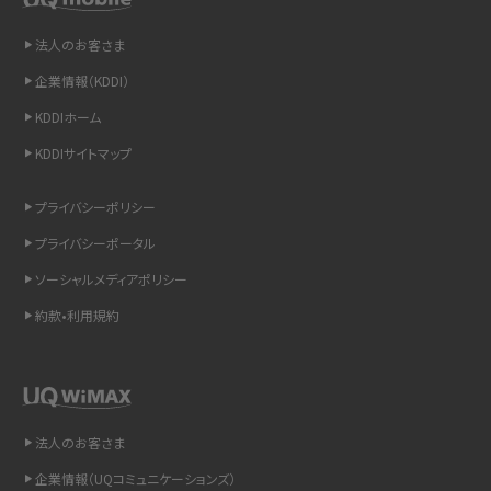
法人のお客さま
iCloudの使用容量を減らす9つの方法！使用状況の確認手順も紹介
企業情報（KDDI）
スマホのウィジェットとは？iPhone・Androidの設定方法やおススメを紹介
KDDIホーム
KDDIサイトマップ
リプライ機能とは？LINE、X（旧Twitter）、Instagram、TikTokで送る方法を解説
プライバシーポリシー
インスタのDMの送り方は？便利機能の使い方や注意点をわかりやすく解説
プライバシーポータル
Bluetooth®とは？Wi-Fiとの違いやスマホ・PCとの接続方法を解説
ソーシャルメディアポリシー
約款•利用規約
LINEで送信取り消しをする方法は？相手に知られるのか、削除との違いも紹介
「iPhoneを探す」の使い方と設定方法を紹介！ブラウザやアプリから探す方法を
詳しく解説
法人のお客さま
Wi-Fiを快適に使うための速度はどれくらい？用途別の目安・回線ごとの平均を
紹介
企業情報（UQコミュニケーションズ）