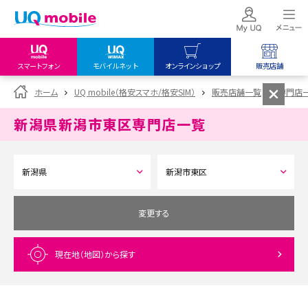
スマートフォン
モバイルネット
オンラインショップ
販売店舗
my UQ WiMAX
UQ mobile
UQ mobile
ホーム
UQ mobile（格安スマホ/格安SIM）
販売店舗一覧
専門店
UQ WiMAX ご契約の方
オンラインショップ
販売店舗
新潟県新潟市東区
専門店一覧
My UQ mobile
UQ WiMAX
UQ WiMAX
UQ mobile ご契約の方
オンラインショップ
販売店舗
UQ mobile
データチャージサイト
変更する
現在地（地図）
から探す