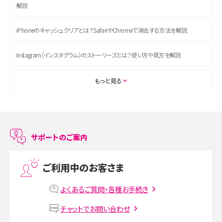
解説
iPhoneのキャッシュクリアとは？SafariやChromeで消去する方法を解説
Instagram（インスタグラム）のストーリーズとは？使い方や見方を解説
ASMRとは？初心者向けの代表ジャンルや楽しみ方を解説
もっと見る
スマホのアラーム設定方法を解説！鳴らない原因と対処法、便利機能も紹介
LINEで友だちを削除する方法は？方法ごとの影響や復活・復元する方法も解説
サポートのご案内
プリペイドSIMとは？種類やメリット・デメリット、利用までの流れを解説
ご利用中のお客さま
MNOとは？MVNOやMVNEとの違いやメリット・デメリットを解説
よくあるご質問・各種お手続き
VPN接続とは？仕組みや必要性、メリット・デメリット、接続方法を解説
チャットでお問い合わせ