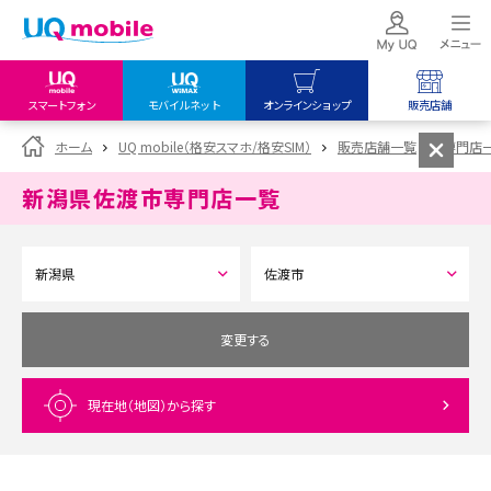
スマートフォン
モバイルネット
オンラインショップ
販売店舗
my UQ WiMAX
UQ mobile
UQ mobile
ホーム
UQ mobile（格安スマホ/格安SIM）
販売店舗一覧
専門店
UQ WiMAX ご契約の方
オンラインショップ
販売店舗
新潟県佐渡市
専門店一覧
My UQ mobile
UQ WiMAX
UQ WiMAX
UQ mobile ご契約の方
オンラインショップ
販売店舗
UQ mobile
データチャージサイト
変更する
現在地（地図）
から探す