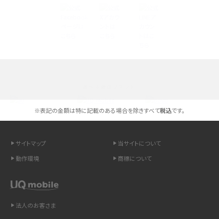
Androidスマホとは？特徴やメリット・デメリット、おススメ機種を紹介
高校生にスマホ制限は必要？所持率やメリット・デメリットを詳しく紹介
スマホのネット通信速度が遅い原因は？すぐできる対処法や見直すポイントを解
説
選べる通信ブランド
スマホや携帯端末の通信速度制限とは？回避のコツや解除のタイミング・方法
を解説
※表記の金額は特に記載のある場合を除きすべて
税込
です。
LINEの引き継ぎ方法は？対象データや事前準備・条件・注意点などを解説
サイトマップ
当サイトについて
LINEの通知がこない時の原因と対処法9選！設定の確認手順も解説
動作環境
商標について
非通知設定とは？184で電話をかける方法やiPhone・Androidの設定を解説
法人のお客さま
iCloudの使用容量を減らす9つの方法！使用状況の確認手順も紹介