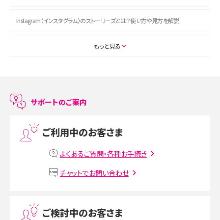
Instagram（インスタグラム）のストーリーズとは？使い方や見方を解説
ASMRとは？初心者向けの代表ジャンルや楽しみ方を解説
もっと見る
スマホのアラーム設定方法を解説！鳴らない原因と対処法、便利機能も紹介
LINEで友だちを削除する方法は？方法ごとの影響や復活・復元する方法も解説
サポートのご案内
プリペイドSIMとは？種類やメリット・デメリット、利用までの流れを解説
ご利用中のお客さま
MNOとは？MVNOやMVNEとの違いやメリット・デメリットを解説
よくあるご質問・各種お手続き
VPN接続とは？仕組みや必要性、メリット・デメリット、接続方法を解説
チャットでお問い合わせ
Threads（スレッズ）とは？主な機能や登録方法、投稿の仕方を解説
ご検討中のお客さま
Instagram（インスタグラム）でスクショするとバレる？バレるケースや撮り方も解