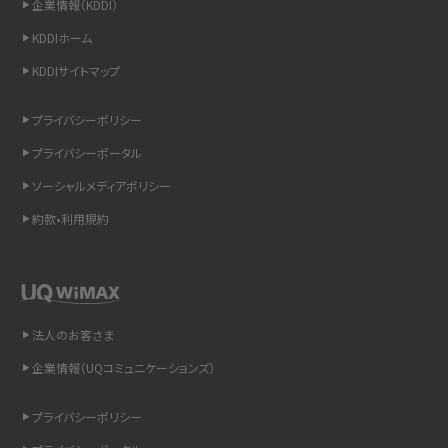
企業情報（KDDI）
スマホのウィジェットとは？iPhone・Androidの設定方法やおススメを紹介
KDDIホーム
KDDIサイトマップ
リプライ機能とは？LINE、X（旧Twitter）、Instagram、TikTokで送る方法を解説
プライバシーポリシー
インスタのDMの送り方は？便利機能の使い方や注意点をわかりやすく解説
プライバシーポータル
Bluetooth®とは？Wi-Fiとの違いやスマホ・PCとの接続方法を解説
ソーシャルメディアポリシー
約款•利用規約
LINEで送信取り消しをする方法は？相手に知られるのか、削除との違いも紹介
「iPhoneを探す」の使い方と設定方法を紹介！ブラウザやアプリから探す方法を
詳しく解説
法人のお客さま
Wi-Fiを快適に使うための速度はどれくらい？用途別の目安・回線ごとの平均を
紹介
企業情報（UQコミュニケーションズ）
LINEの着信音や通知音の設定・変更方法を解説！鳴らない場合の対処法も紹介
プライバシーポリシー