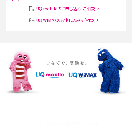
説
UQ mobileのお申し込み・ご相談
SMSとは？料金やできること、注意点や届かない時の対処法を解説
UQ WiMAXのお申し込み・ご相談
Discord（ディスコード）とは？使い方や用語の意味、便利な機能を解説
iPhone 16eとiPhone SE（第3世代）の違いは？サイズやスペックを比較して解説
iPhone 16eとiPhone 14を徹底比較！スペック・機能の違いをわかりやすく紹介
iPhone 16シリーズのモデルを比較！価格・サイズ・カメラ性能の違いを徹底解説
iPhone 16とiPhone 15の違いは？カメラ・スペック・機能を徹底比較
iPhoneの機種変更のやり方は？事前準備・手順やデータ移行方法をわかりやす
く解説
UQ公式SNSアカウント
スマホが高い理由は？購入費用を抑える方法や端末を選ぶ時の注意点を解説！