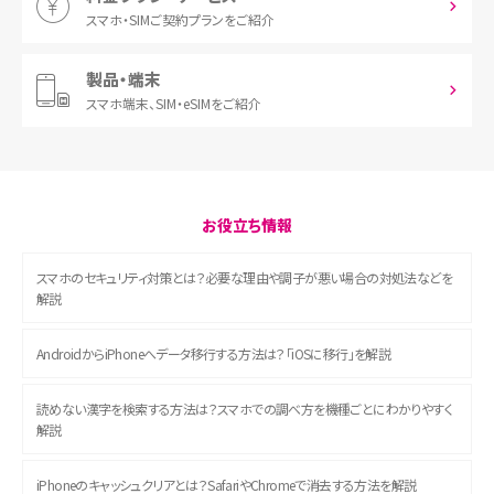
スマホ・SIM
ご契約プランをご紹介
製品・端末
スマホ端末、
SIM・eSIMをご紹介
お役立ち情報
スマホのセキュリティ対策とは？必要な理由や調子が悪い場合の対処法などを
解説
AndroidからiPhoneへデータ移行する方法は？「iOSに移行」を解説
読めない漢字を検索する方法は？スマホでの調べ方を機種ごとにわかりやすく
解説
iPhoneのキャッシュクリアとは？SafariやChromeで消去する方法を解説