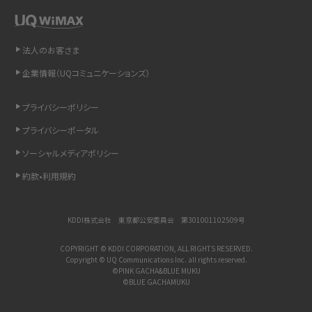
「iPhoneを探す」の使い方と設定方法を紹介！ブラウザやアプリから探す方法を
詳しく解説
法人のお客さま
Wi-Fiを快適に使うための速度はどれくらい？用途別の目安・回線ごとの平均を
企業情報（UQコミュニケーションズ）
紹介
プライバシーポリシー
LINEの着信音や通知音の設定・変更方法を解説！鳴らない場合の対処法も紹介
プライバシーポータル
ソーシャルメディアポリシー
着信拒否とは？設定方法やブロックした番号の確認方法を解説
約款•利用規約
LINEでブロックされているか確認する方法は？手順や注意点を解説
KDDI株式会社 東京都公安委員会 第301001102509号
iCloudとは？バックアップ設定方法や空き容量が足りない時の対処法を紹介
COPYRIGHT © KDDI CORPORATION, ALL RIGHTS RESERVED.
ASMRとは？意味や動画の種類、楽しみ方を紹介
Copyright © UQ Communications Inc. all rights reserved.
©PINK GACHA&BLUE MUKU
©BLUE GACHAMUKU
メンションとは？LINE・X・Instagram・Facebook・TikTokでのやり方を解説