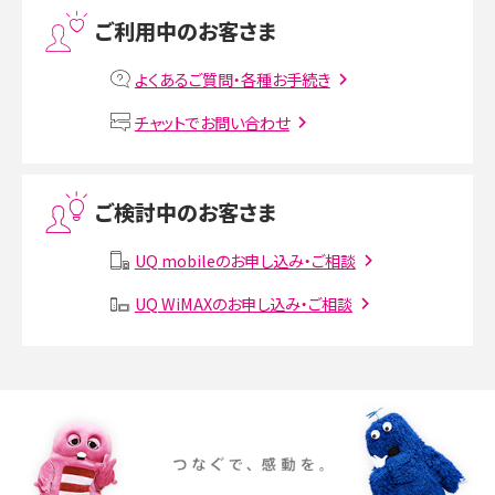
プリペイドSIMとは？種類やメリット・デメリット、利用までの流れを解説
ご利用中のお客さま
MNOとは？MVNOやMVNEとの違いやメリット・デメリットを解説
よくあるご質問・各種お手続き
VPN接続とは？仕組みや必要性、メリット・デメリット、接続方法を解説
チャットでお問い合わせ
Threads（スレッズ）とは？主な機能や登録方法、投稿の仕方を解説
ご検討中のお客さま
Instagram（インスタグラム）でスクショするとバレる？バレるケースや撮り方も解
説
UQ mobileのお申し込み・ご相談
SMSとは？料金やできること、注意点や届かない時の対処法を解説
UQ WiMAXのお申し込み・ご相談
Discord（ディスコード）とは？使い方や用語の意味、便利な機能を解説
iPhone 16eとiPhone SE（第3世代）の違いは？サイズやスペックを比較して解説
iPhone 16eとiPhone 14を徹底比較！スペック・機能の違いをわかりやすく紹介