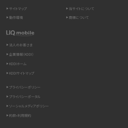
サイトマップ
当サイトについて
LINEの引き継ぎ方法は？対象データや事前準備・条件・注意点などを解説
動作環境
商標について
LINEの通知がこない時の原因と対処法9選！設定の確認手順も解説
非通知設定とは？184で電話をかける方法やiPhone・Androidの設定を解説
法人のお客さま
iCloudの使用容量を減らす9つの方法！使用状況の確認手順も紹介
企業情報（KDDI）
KDDIホーム
スマホのウィジェットとは？iPhone・Androidの設定方法やおススメを紹介
KDDIサイトマップ
リプライ機能とは？LINE、X（旧Twitter）、Instagram、TikTokで送る方法を解説
プライバシーポリシー
インスタのDMの送り方は？便利機能の使い方や注意点をわかりやすく解説
プライバシーポータル
ソーシャルメディアポリシー
Bluetooth®とは？Wi-Fiとの違いやスマホ・PCとの接続方法を解説
約款•利用規約
LINEで送信取り消しをする方法は？相手に知られるのか、削除との違いも紹介