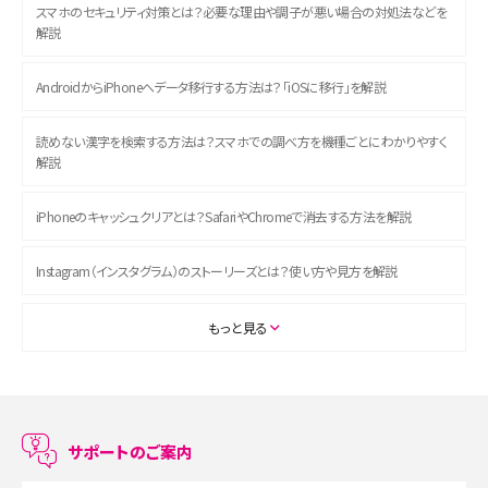
スマホのセキュリティ対策とは？必要な理由や調子が悪い場合の対処法などを
解説
AndroidからiPhoneへデータ移行する方法は？「iOSに移行」を解説
読めない漢字を検索する方法は？スマホでの調べ方を機種ごとにわかりやすく
解説
iPhoneのキャッシュクリアとは？SafariやChromeで消去する方法を解説
Instagram（インスタグラム）のストーリーズとは？使い方や見方を解説
ASMRとは？初心者向けの代表ジャンルや楽しみ方を解説
もっと見る
スマホのアラーム設定方法を解説！鳴らない原因と対処法、便利機能も紹介
LINEで友だちを削除する方法は？方法ごとの影響や復活・復元する方法も解説
サポートのご案内