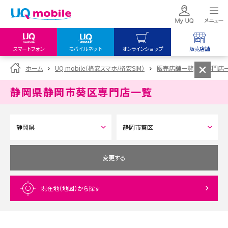
スマートフォン
モバイルネット
オンラインショップ
販売店舗
my UQ WiMAX
UQ mobile
UQ mobile
ホーム
UQ mobile（格安スマホ/格安SIM）
販売店舗一覧
専門店
UQ WiMAX ご契約の方
オンラインショップ
販売店舗
静岡県静岡市葵区
専門店一覧
My UQ mobile
UQ WiMAX
UQ WiMAX
UQ mobile ご契約の方
オンラインショップ
販売店舗
UQ mobile
データチャージサイト
変更する
現在地（地図）
から探す