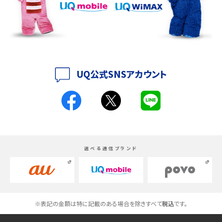
iPhone 16シリーズのモデルを比較！価格・サイズ・カメラ性能の違いを徹底解説
iPhone 16とiPhone 15の違いは？カメラ・スペック・機能を徹底比較
iPhoneの機種変更のやり方は？事前準備・手順やデータ移行方法をわかりやす
く解説
UQ公式SNSアカウント
スマホが高い理由は？購入費用を抑える方法や端末を選ぶ時の注意点を解説！
Androidスマホとは？特徴やメリット・デメリット、おススメ機種を紹介
高校生にスマホ制限は必要？所持率やメリット・デメリットを詳しく紹介
選べる通信ブランド
スマホのネット通信速度が遅い原因は？すぐできる対処法や見直すポイントを解
説
スマホや携帯端末の通信速度制限とは？回避のコツや解除のタイミング・方法
※表記の金額は特に記載のある場合を除きすべて
税込
です。
を解説